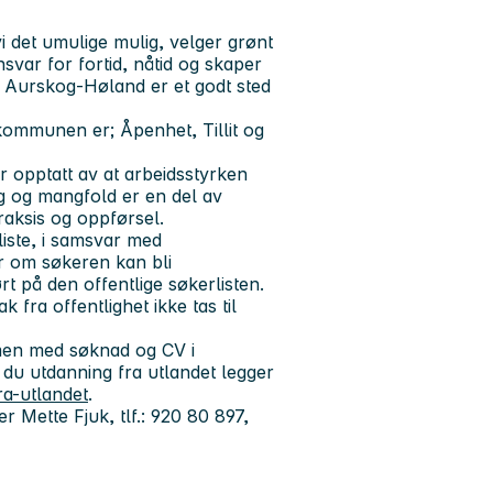
 det umulige mulig, velger grønt
nsvar for fortid, nåtid og skaper
 at Aurskog-Høland er et godt sted
 i kommunen er
; Åpenhet, Tillit og
 opptatt av at arbeidsstyrken
ing og mangfold er en del av
praksis og oppførsel.
rliste, i samsvar med
r om søkeren kan bli
rt på den offentlige søkerlisten.
fra offentlighet ikke tas til
mmen med søknad og CV i
 du utdanning fra utlandet legger
ra-utlandet
.
 Mette Fjuk, tlf.: 920 80 897,