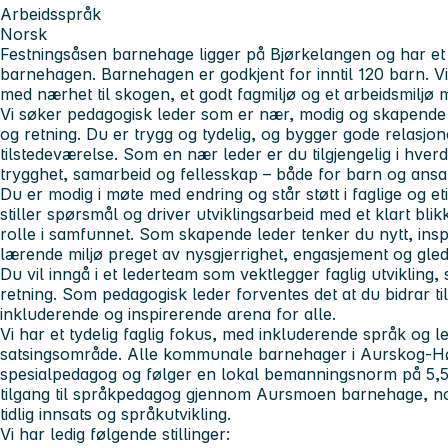
Arbeidsspråk
Norsk
Festningsåsen barnehage
ligger på Bjørkelangen og har et g
barnehagen. Barnehagen er godkjent for inntil 120 barn. V
med nærhet til skogen, et godt fagmiljø og et arbeidsmilj
Vi søker pedagogisk leder som er nær, modig og skapende
og retning. Du er trygg og tydelig, og bygger gode relasj
tilstedeværelse. Som en nær leder er du tilgjengelig i hve
trygghet, samarbeid og fellesskap – både for barn og ansat
Du er modig i møte med endring og står støtt i faglige og et
stiller spørsmål og driver utviklingsarbeid med et klart bli
rolle i samfunnet. Som skapende leder tenker du nytt, inspire
lærende miljø preget av nysgjerrighet, engasjement og gled
Du vil inngå i et lederteam som vektlegger faglig utvikling,
retning. Som pedagogisk leder forventes det at du bidrar til
inkluderende og inspirerende arena for alle.
Vi har et tydelig faglig fokus, med inkluderende språk og l
satsingsområde. Alle kommunale barnehager i Aurskog-Høl
spesialpedagog og følger en lokal bemanningsnorm på 5,5 ba
tilgang til språkpedagog gjennom Aursmoen barnehage, no
tidlig innsats og språkutvikling.
Vi har ledig følgende stillinger: