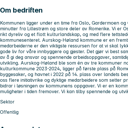
Om bedriften
Kommunen ligger under en time fra Oslo, Gardermoen og 
minutter fra Lillestrøm og store deler av Romerike. Vi er 
rikt dyreliv og et flott kulturlandskap, og med flere tettst
kommunesenteret. Aurskog-Høland kommune er en fremtids
medarbeiderne er den viktigste ressursen for at vi skal lyk
gode liv for våre innbyggere og gjester. Det gjør vi best s
av å gi deg ansvar og spennende arbeidsoppgaver, samtidig s
utvikling. Aurskog-Høland ble som én av tre kommuner n
kulturkommune 2023-2024, ligger på første plass på Rome
byggesaker, og havnet i 2022 på 14. plass over landets be
oss flere initiativrike og dyktige medarbeidere som setter pr
bidrar i løsningen av kommunens oppgaver. Vi er en kommu
muligheter i tiden fremover. Vi kan tilby spennende og utv
Sektor
Offentlig