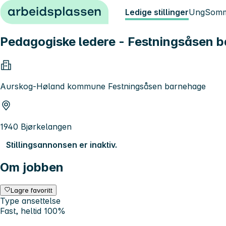
Hopp til innhold
Ledige stillinger
Ung
Somm
Pedagogiske ledere - Festningsåsen 
Aurskog-Høland kommune Festningsåsen barnehage
1940 Bjørkelangen
Stillingsannonsen er inaktiv.
Om jobben
Lagre favoritt
Type ansettelse
Fast, heltid 100%