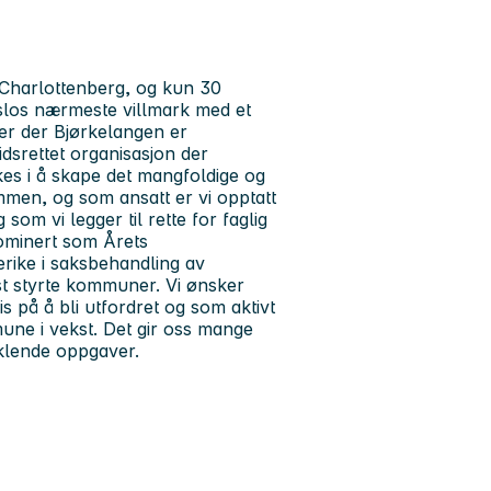
Charlottenberg, og kun 30
Oslos nærmeste villmark med et
eder der Bjørkelangen er
rettet organisasjon der
kes i å skape det mangfoldige og
ammen, og som ansatt er vi opptatt
om vi legger til rette for faglig
ominert som Årets
rike i saksbehandling av
st styrte kommuner. Vi ønsker
is på å bli utfordret og som aktivt
ne i vekst. Det gir oss mange
iklende oppgaver.