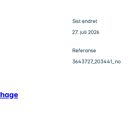
Sist endret
27. juli 2026
Referanse
3643727_203441_no
ehage