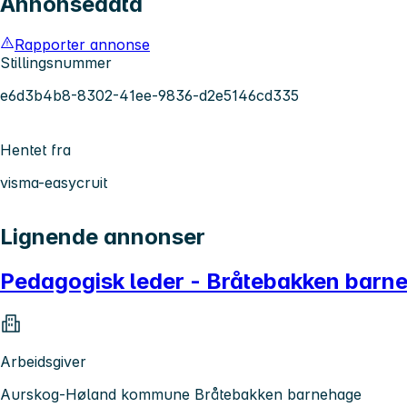
Annonsedata
Rapporter annonse
Stillingsnummer
e6d3b4b8-8302-41ee-9836-d2e5146cd335
Hentet fra
visma-easycruit
Lignende annonser
Pedagogisk leder - Bråtebakken barn
Arbeidsgiver
Aurskog-Høland kommune Bråtebakken barnehage