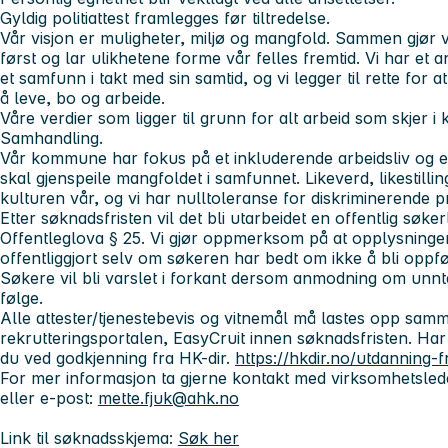
Gyldig politiattest framlegges før tiltredelse.
Vår visjon er muligheter, miljø og mangfold.
Sammen gjør vi
først og lar ulikhetene forme vår felles fremtid. Vi har et a
et samfunn i takt med sin samtid, og vi legger til rette for
å leve, bo og arbeide.
Våre verdier som ligger til grunn for alt arbeid som skjer
Samhandling.
Vår kommune har fokus på et inkluderende arbeidsliv og er
skal gjenspeile mangfoldet i samfunnet. Likeverd, likestill
kulturen vår, og vi har nulltoleranse for diskriminerende 
Etter søknadsfristen vil det bli utarbeidet en offentlig søke
Offentleglova § 25. Vi gjør oppmerksom på at opplysninge
offentliggjort selv om søkeren har bedt om ikke å bli oppfø
Søkere vil bli varslet i forkant dersom anmodning om unntak 
følge.
Alle attester/tjenestebevis og vitnemål må lastes opp sa
rekrutteringsportalen, EasyCruit innen søknadsfristen. Har
du ved godkjenning fra HK-dir.
https://hkdir.no/utdanning-f
For mer informasjon ta gjerne kontakt med virksomhetsleder
eller e-post:
mette.fjuk@ahk.no
Link til søknadsskjema:
Søk her