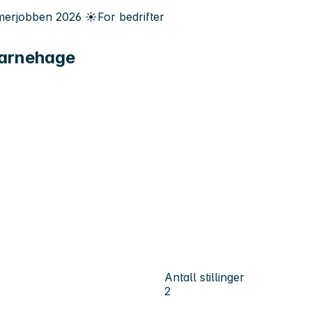
erjobben
2026
☀️
For bedrifter
barnehage
Antall stillinger
2