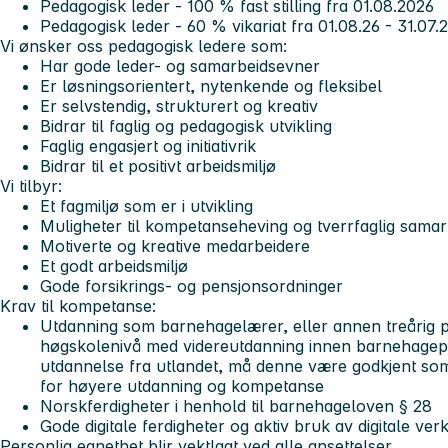
Pedagogisk leder - 100 % fast stilling fra 01.08.2026
Pedagogisk leder - 60 % vikariat fra 01.08.26 - 31.07.
Vi ønsker oss pedagogisk ledere som:
Har gode leder- og samarbeidsevner
Er løsningsorientert, nytenkende og fleksibel
Er selvstendig, strukturert og kreativ
Bidrar til faglig og pedagogisk utvikling
Faglig engasjert og initiativrik
Bidrar til et positivt arbeidsmiljø
Vi tilbyr:
Et fagmiljø som er i utvikling
Muligheter til kompetanseheving og tverrfaglig samar
Motiverte og kreative medarbeidere
Et godt arbeidsmiljø
Gode forsikrings- og pensjonsordninger
Krav til kompetanse:
Utdanning som barnehagelærer, eller annen treårig 
høgskolenivå med videreutdanning innen barnehagep
utdannelse fra utlandet, må denne være godkjent so
for høyere utdanning og kompetanse
Norskferdigheter i henhold til barnehageloven § 28
Gode digitale ferdigheter og aktiv bruk av digitale 
Personlig egnethet blir vektlagt ved alle ansettelser.