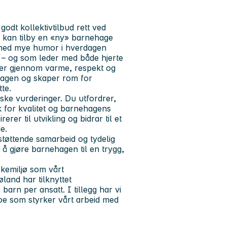
odt kollektivtilbud rett ved
i kan tilby en «ny» barnehage
ø med mye humor i hverdagen
 – og som leder med både hjerte
oner gjennom varme, respekt og
rdagen og skaper rom for
te.
iske vurderinger. Du utfordrer,
kk for kvalitet og barnehagens
rer til utvikling og bidrar til et
e.
 støttende samarbeid og tydelig
 å gjøre barnehagen til en trygg,
ekemiljø som vårt
and har tilknyttet
rn per ansatt. I tillegg har vi
e som styrker vårt arbeid med