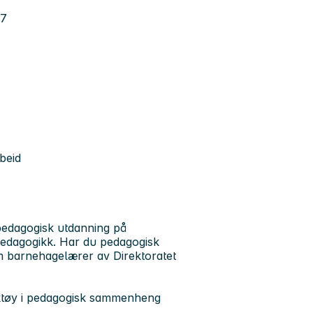
27
beid
pedagogisk utdanning på
edagogikk. Har du pedagogisk
m barnehagelærer av Direktoratet
verktøy i pedagogisk sammenheng