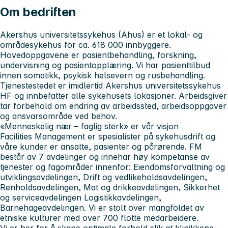
Om bedriften
Akershus universitetssykehus
(Ahus) er et lokal- og
områdesykehus for ca. 618 000 innbyggere.
Hovedoppgavene er pasientbehandling, forskning,
undervisning og pasientopplæring. Vi har pasienttilbud
innen somatikk, psykisk helsevern og rusbehandling.
Tjenestestedet er imidlertid Akershus universitetssykehus
HF og innbefatter alle sykehusets lokasjoner. Arbeidsgiver
tar forbehold om endring av arbeidssted, arbeidsoppgaver
og ansvarsområde ved behov.
«Menneskelig nær – faglig sterk» er vår visjon
Facilities Management
er spesialister på sykehusdrift og
våre kunder er ansatte, pasienter og pårørende. FM
består av 7 avdelinger og innehar høy kompetanse av
tjenester og fagområder innenfor: Eiendomsforvaltning og
utviklingsavdelingen, Drift og vedlikeholdsavdelingen,
Renholdsavdelingen, Mat og drikkeavdelingen, Sikkerhet
og serviceavdelingen Logistikkavdelingen,
Barnehageavdelingen. Vi er stolt over mangfoldet av
etniske kulturer med over 700 flotte medarbeidere.
Vi er her for å skape optimale forhold slik at klinikkene