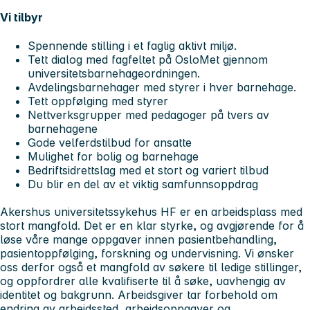
Vi tilbyr
Spennende stilling i et faglig aktivt miljø.
Tett dialog med fagfeltet på OsloMet gjennom
universitetsbarnehageordningen.
Avdelingsbarnehager med styrer i hver barnehage.
Tett oppfølging med styrer
Nettverksgrupper med pedagoger på tvers av
barnehagene
Gode velferdstilbud for ansatte
Mulighet for bolig og barnehage
Bedriftsidrettslag med et stort og variert tilbud
Du blir en del av et viktig samfunnsoppdrag
Akershus universitetssykehus HF er en arbeidsplass med
stort mangfold. Det er en klar styrke, og avgjørende for å
løse våre mange oppgaver innen pasientbehandling,
pasientoppfølging, forskning og undervisning. Vi ønsker
oss derfor også et mangfold av søkere til ledige stillinger,
og oppfordrer alle kvalifiserte til å søke, uavhengig av
identitet og bakgrunn. Arbeidsgiver tar forbehold om
endring av arbeidssted, arbeidsoppgaver og