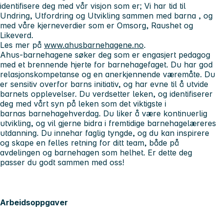
identifisere deg med vår visjon som er; Vi har tid til
Undring, Utfordring og Utvikling sammen med barna , og
med våre kjerneverdier som er Omsorg, Raushet og
Likeverd.
Les mer på
www.ahusbarnehagene.no
.
Ahus-barnehagene søker deg som er engasjert pedagog
med et brennende hjerte for barnehagefaget. Du har god
relasjonskompetanse og en anerkjennende væremåte. Du
er sensitiv overfor barns initiativ, og har evne til å utvide
barnets opplevelser. Du verdsetter leken, og identifiserer
deg med vårt syn på leken som det viktigste i
barnas barnehagehverdag. Du liker å være kontinuerlig
utvikling, og vil gjerne bidra i fremtidige barnehagelæreres
utdanning. Du innehar faglig tyngde, og du kan inspirere
og skape en felles retning for ditt team, både på
avdelingen og barnehagen som helhet. Er dette deg
passer du godt sammen med oss!
Arbeidsoppgaver