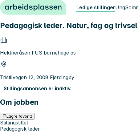
Hopp til innhold
Ledige stillinger
Ung
Somm
Pedagogisk leder. Natur, fag og trivsel 
Hektneråsen FUS barnehage as
Tristilvegen 12, 2008 Fjerdingby
Stillingsannonsen er inaktiv.
Om jobben
Lagre favoritt
Stillingstittel
Pedagogisk leder