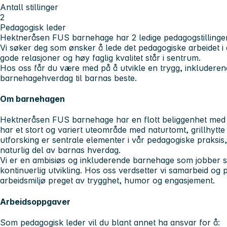
Antall stillinger
2
Pedagogisk leder
Hektneråsen FUS barnehage har 2 ledige pedagogstillinger. 
Vi søker deg som ønsker å lede det pedagogiske arbeidet 
gode relasjoner og høy faglig kvalitet
står i sentrum.
Hos oss får du være med på å utvikle en trygg, inkluderen
barnehagehverdag til barnas beste.
Om barnehagen
Hektneråsen FUS barnehage har en flott beliggenhet me
har et stort og variert uteområde med naturtomt, grillhytte
utforsking er sentrale elementer i vår pedagogiske praksis
naturlig del av barnas hverdag.
Vi er en ambisiøs og inkluderende barnehage som jobber sy
kontinuerlig utvikling. Hos oss verdsetter vi samarbeid og 
arbeidsmiljø preget av trygghet, humor og engasjement.
Arbeidsoppgaver
Som pedagogisk leder vil du blant annet ha ansvar for å: