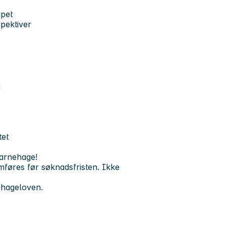
apet
spektiver
g
tet
barnehage!
mføres før søknadsfristen. Ikke
nehageloven.