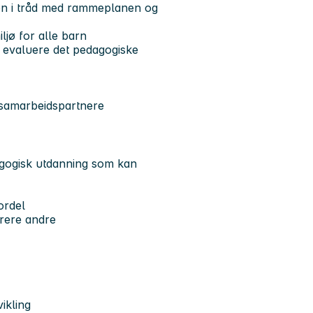
gen i tråd med rammeplanen og
ljø for alle barn
 evaluere det pedagogiske
 samarbeidspartnere
gogisk utdanning som kan
ordel
irere andre
ikling