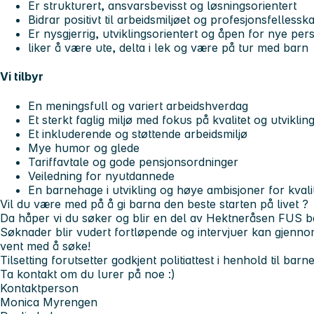
Er strukturert, ansvarsbevisst og løsningsorientert
Bidrar positivt til arbeidsmiljøet og profesjonsfellessk
Er nysgjerrig, utviklingsorientert og åpen for nye per
liker å være ute, delta i lek og være på tur med barn
Vi tilbyr
En meningsfull og variert arbeidshverdag
Et sterkt faglig miljø med fokus på kvalitet og utviklin
Et inkluderende og støttende arbeidsmiljø
Mye humor og glede
Tariffavtale og gode pensjonsordninger
Veiledning for nyutdannede
En barnehage i utvikling og høye ambisjoner for kvali
Vil du være med på å gi barna
den beste starten på livet
?
Da håper vi du søker og blir en del av Hektneråsen FUS 
Søknader blir vudert fortløpende og intervjuer kan gjenno
vent med å søke!
Tilsetting forutsetter godkjent politiattest i henhold til bar
Ta kontakt om du lurer på noe :)
Kontaktperson
Monica Myrengen