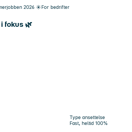
erjobben
2026
☀️
For bedrifter
i fokus 🌿
Type ansettelse
Fast, heltid 100%