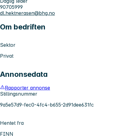
Daglig leder
90705999
dl.hektnerasen@bhg.no
Om bedriften
Sektor
Privat
Annonsedata
Rapporter annonse
Stillingsnummer
9a5e57d9-fec0-4fc4-b655-2d91dee631fc
Hentet fra
FINN