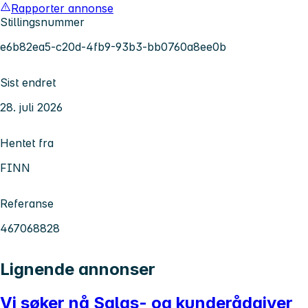
Rapporter annonse
Stillingsnummer
e6b82ea5-c20d-4fb9-93b3-bb0760a8ee0b
Sist endret
28. juli 2026
Hentet fra
FINN
Referanse
467068828
Lignende annonser
Vi søker nå Salgs- og kunderådgiver