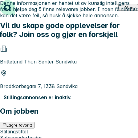
Denne informasjonen er hentet ut av kunstig intelligens
Hopp til innhold
Meny
for å hjelpe deg å finne relevante jobber. I noen få tilfeller
kan det være feil, så husk å sjekke hele annonsen.
Vil du skape gode opplevelser for
folk? Join oss og gjør en forskjell
Brilleland Thon Senter Sandvika
Brodtkorbsgate 7, 1338 Sandvika
Stillingsannonsen er inaktiv.
Om jobben
Lagre favoritt
Stillingstittel
Salgsmedarbeider