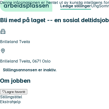
Denne informasjonen er hentet ut av kunstig intelligens for
Hopp til innhold
Ledige stillinger
Ung
Somm
Bli med på laget -- en sosial deltids
Brilleland Tveita
Brilleland Tveita, 0671 Oslo
Stillingsannonsen er inaktiv.
Om jobben
Lagre favoritt
Stillingstittel
Ekstrahjelp