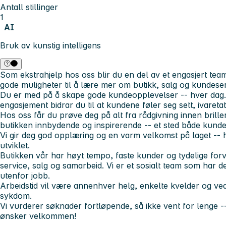
Antall stillinger
1
AI
Bruk av kunstig intelligens
Som ekstrahjelp hos oss blir du en del av et engasjert tea
gode muligheter til å lære mer om butikk, salg og kundeser
Du er med på å skape gode kundeopplevelser -- hver dag.
engasjement bidrar du til at kundene føler seg sett, ivaretatt
Hos oss får du prøve deg på alt fra rådgivning innen briller
butikken innbydende og inspirerende -- et sted både kunder
Vi gir deg god opplæring og en varm velkomst på laget -- he
utviklet.
Butikken vår har høyt tempo, faste kunder og tydelige forven
service, salg og samarbeid. Vi er et sosialt team som har 
utenfor jobb.
Arbeidstid vil være annenhver helg, enkelte kvelder og ved
sykdom.
Vi vurderer søknader fortløpende, så ikke vent for lenge --
ønsker velkommen!