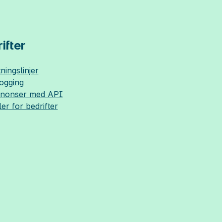
ifter
ningslinjer
logging
nnonser med API
ler for bedrifter