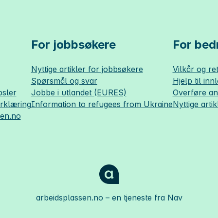
For jobbsøkere
For bedr
Nyttige artikler for jobbsøkere
Vilkår og ret
Spørsmål og svar
Hjelp til inn
sler
Jobbe i utlandet (EURES)
Overføre a
erklæring
Information to refugees from Ukraine
Nyttige artik
sen.no
arbeidsplassen.no
– en tjeneste fra Nav