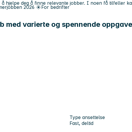
 å hjelpe deg å finne relevante jobber. I noen få tilfeller 
erjobben
2026
☀️
For bedrifter
jobb med varierte og spennende oppgave
Type ansettelse
Fast, deltid