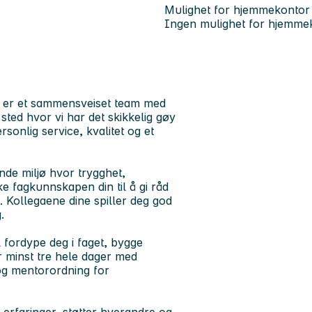
Mulighet for hjemmekontor
Ingen mulighet for hjemme
 Vi er et sammensveiset team med
ted hvor vi har det skikkelig gøy
sonlig service, kvalitet og et
ende miljø hvor trygghet,
 fagkunnskapen din til å gi råd
t. Kollegaene dine spiller deg god
.
il fordype deg i faget, bygge
yr minst tre hele dager med
, og mentorordning for