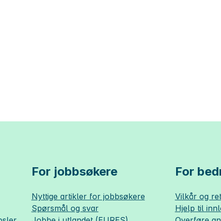
For jobbsøkere
For bedr
Nyttige artikler for jobbsøkere
Vilkår og ret
Spørsmål og svar
Hjelp til inn
sler
Jobbe i utlandet (EURES)
Overføre a