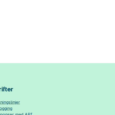
ifter
ningslinjer
logging
nnonser med API