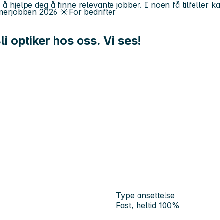
 å hjelpe deg å finne relevante jobber. I noen få tilfeller 
erjobben
2026
☀️
For bedrifter
li optiker hos oss. Vi ses!
Type ansettelse
Fast, heltid 100%