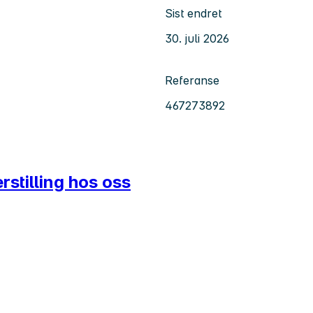
Sist endret
30. juli 2026
Referanse
467273892
rstilling hos oss