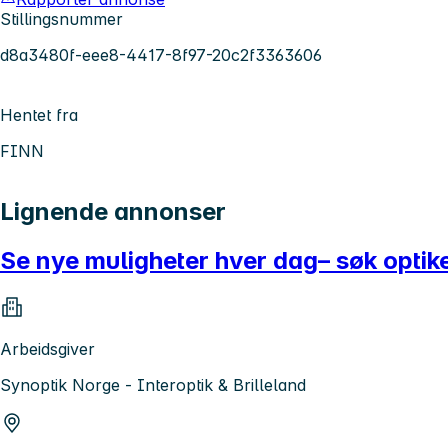
Stillingsnummer
d8a3480f-eee8-4417-8f97-20c2f3363606
Hentet fra
FINN
Lignende annonser
Se nye muligheter hver dag– søk optike
Arbeidsgiver
Synoptik Norge - Interoptik & Brilleland