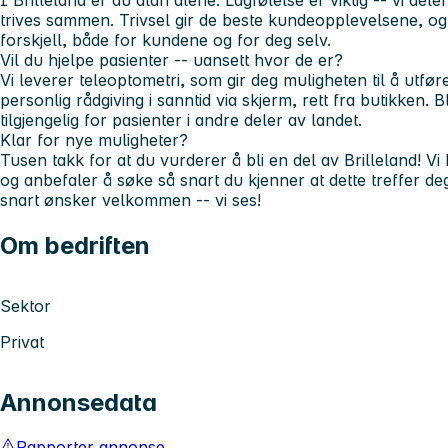
I Brilleland er du aldri alene. Lagfølelse er viktig -- vi del
trives sammen. Trivsel gir de beste kundeopplevelsene, og 
forskjell, både for kundene og for deg selv.
Vil du hjelpe pasienter -- uansett hvor de er?
Vi leverer teleoptometri, som gir deg muligheten til å utfø
personlig rådgiving i sanntid via skjerm, rett fra butikken.
tilgjengelig for pasienter i andre deler av landet.
Klar for nye muligheter?
Tusen takk for at du vurderer å bli en del av Brilleland! 
og anbefaler å søke så snart du kjenner at dette treffer de
snart ønsker velkommen -- vi ses!
Om bedriften
Sektor
Privat
Annonsedata
Rapporter annonse