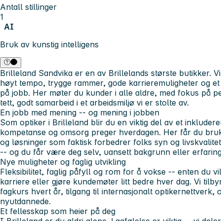
Antall stillinger
1
AI
Bruk av kunstig intelligens
Brilleland Sandvika er en av Brillelands største butikker.
høyt tempo, trygge rammer, gode karrieremuligheter og et s
på jobb. Her møter du kunder i alle aldre, med fokus på per
tett, godt samarbeid i et arbeidsmiljø vi er stolte av.
En jobb med mening -- og mening i jobben
Som optiker i Brilleland blir du en viktig del av et inkluder
kompetanse og omsorg preger hverdagen. Her får du bruke
og løsninger som faktisk forbedrer folks syn og livskvalite
-- og du får være deg selv, uansett bakgrunn eller erfaring
Nye muligheter og faglig utvikling
Fleksibilitet, faglig påfyll og rom for å vokse -- enten du v
karriere eller gjøre kundemøter litt bedre hver dag. Vi tilb
fagkurs hvert år, tilgang til internasjonalt optikernettverk
nyutdannede.
Et fellesskap som heier på deg