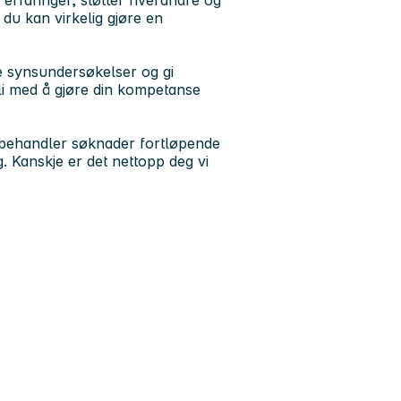
er erfaringer, støtter hverandre og
du kan virkelig gjøre en
re synsundersøkelser og gi
 Bli med å gjøre din kompetanse
Vi behandler søknader fortløpende
g. Kanskje er det nettopp deg vi