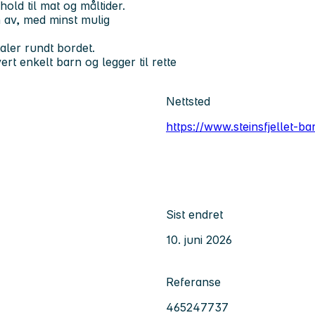
old til mat og måltider.
 av, med minst mulig
aler rundt bordet.
rt enkelt barn og legger til rette
Nettsted
https://www.steinsfjellet-b
Sist endret
10. juni 2026
Referanse
465247737