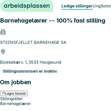
Hopp til innhold
Ledige stillinger
Ung
Somm
Barnehagelærer -- 100% fast stilling
STEINSFJELLET BARNEHAGE SA
Blokkebærv. 1, 5533 Haugesund
Stillingsannonsen er inaktiv.
Om jobben
Lagre favoritt
Stillingstittel
Barnehagelærer