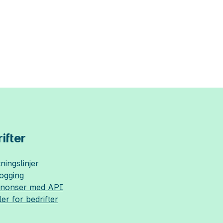
ifter
ningslinjer
logging
nnonser med API
ler for bedrifter