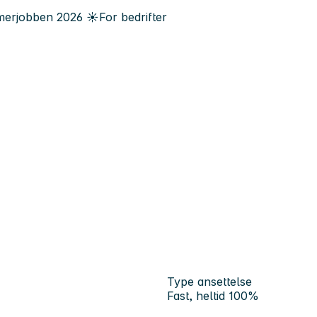
erjobben
2026
☀️
For bedrifter
Type ansettelse
Fast, heltid 100%