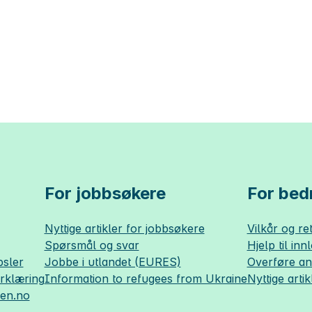
For jobbsøkere
For bedr
Nyttige artikler for jobbsøkere
Vilkår og ret
Spørsmål og svar
Hjelp til inn
sler
Jobbe i utlandet (EURES)
Overføre a
erklæring
Information to refugees from Ukraine
Nyttige artik
sen.no