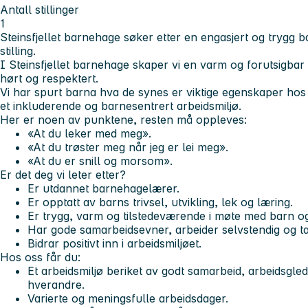
Antall stillinger
1
Steinsfjellet barnehage søker etter en engasjert og trygg 
stilling.
I Steinsfjellet barnehage skaper vi en varm og forutsigbar 
hørt og respektert.
Vi har spurt barna hva de synes er viktige egenskaper hos 
et inkluderende og barnesentrert arbeidsmiljø.
Her er noen av punktene, resten må oppleves:
«At du leker med meg».
«At du trøster meg når jeg er lei meg».
«At du er snill og morsom».
Er det deg vi leter etter?
Er utdannet barnehagelærer.
Er opptatt av barns trivsel, utvikling, lek og læring.
Er trygg, varm og tilstedeværende i møte med barn og
Har gode samarbeidsevner, arbeider selvstendig og ta
Bidrar positivt inn i arbeidsmiljøet.
Hos oss får du:
Et arbeidsmiljø beriket av godt samarbeid, arbeidsgle
hverandre.
Varierte og meningsfulle arbeidsdager.