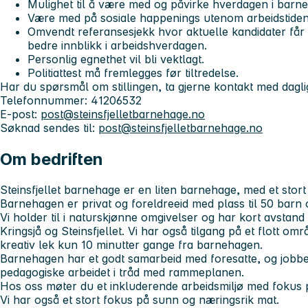
Mulighet til å være med og påvirke hverdagen i barn
Være med på sosiale happenings utenom arbeidstiden
Omvendt referansesjekk hvor aktuelle kandidater får 
bedre innblikk i arbeidshverdagen.
Personlig egnethet vil bli vektlagt.
Politiattest må fremlegges før tiltredelse.
Har du spørsmål om stillingen, ta gjerne kontakt med dagl
Telefonnummer: 41206532
E-post:
post@steinsfjelletbarnehage.no
Søknad sendes til:
post@steinsfjelletbarnehage.no
Om bedriften
Steinsfjellet barnehage er en liten barnehage, med et stort
Barnehagen er privat og foreldreeid med plass til 50 barn 
Vi holder til i naturskjønne omgivelser og har kort avstan
Kringsjå og Steinsfjellet. Vi har også tilgang på et flott om
kreativ lek kun 10 minutter gange fra barnehagen.
Barnehagen har et godt samarbeid med foresatte, og jobber 
pedagogiske arbeidet i tråd med rammeplanen.
Hos oss møter du et inkluderende arbeidsmiljø med fokus på
Vi har også et stort fokus på sunn og næringsrik mat.