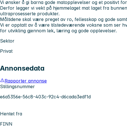
Vi ønsker å gi barna gode matopplevelser og et positivt forh
Derfor legger vi vekt på hjemmelaget mat laget fra bunnen
ultraprosesserte produkter.
Måltidene skal være preget av ro, fellesskap og gode samt
Vi er opptatt av å være tilstedeværende voksne som ser hve
for utvikling gjennom lek, læring og gode opplevelser.
Sektor
Privat
Annonsedata
Rapporter annonse
Stillingsnummer
e6a5356e-56c8-403c-92c4-d6cada3edf1d
Hentet fra
FINN