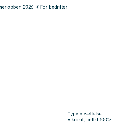
erjobben
2026
☀️
For bedrifter
Type ansettelse
Vikariat, heltid 100%