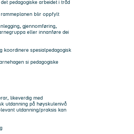
 det pedagogiske arbeidet i tråd
 rammeplanen blir oppfylt
nlegging, gjennomføring,
arnegruppa eller innanføre dei
og koordinere spesialpedagogisk
 barnehagen si pedagogiske
ar, likeverdig med
sk utdanning på høyskulenivå
levant utdanning/praksis kan
ng