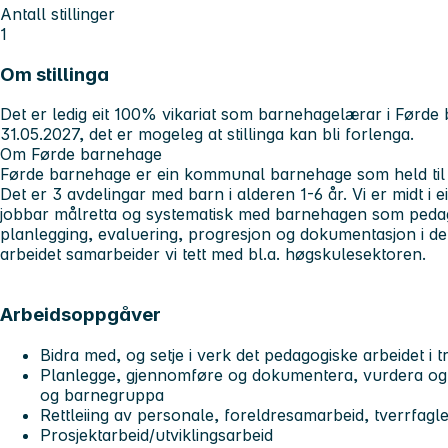
Antall stillinger
1
Om stillinga
Det er ledig eit 100% vikariat som barnehagelærar i Førde
31.05.2027, det er mogeleg at stillinga kan bli forlenga.
Om Førde barnehage
Førde barnehage er ein kommunal barnehage som held til
Det er 3 avdelingar med barn i alderen 1-6 år. Vi er midt i e
jobbar målretta og systematisk med barnehagen som ped
planlegging, evaluering, progresjon og dokumentasjon i det
arbeidet samarbeider vi tett med bl.a. høgskulesektoren.
Arbeidsoppgåver
Bidra med, og setje i verk det pedagogiske arbeidet i 
Planlegge, gjennomføre og dokumentera, vurdera og u
og barnegruppa
Rettleiing av personale, foreldresamarbeid, tverrfag
Prosjektarbeid/utviklingsarbeid