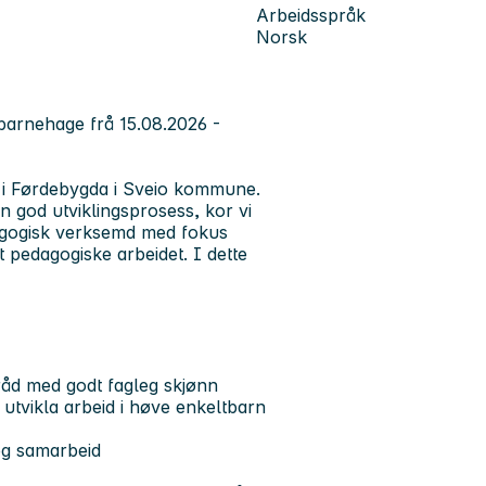
Arbeidsspråk
Norsk
 barnehage frå 15.08.2026 -
 i Førdebygda i Sveio kommune.
in god utviklingsprosess, kor vi
agogisk verksemd med fokus
 pedagogiske arbeidet. I dette
tråd med godt fagleg skjønn
tvikla arbeid i høve enkeltbarn
leg samarbeid