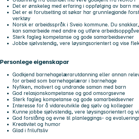
Det er ønskeleg med erfaring i oppfølging av barn m
Det er ei forutsetting at søkar har grunnlegjande for
verktøy
Norsk er arbeidsspråk i Sveio kommune. Du snakkar, 
kan samarbeide med andre og utføre arbeidsoppgåven
Sterk fagleg kompetanse og gode samarbeidsevner
Jobbe sjølvstendig, vere løysingsorientert og vise fleksi
Personlege eigenskapar
Godkjend barnehagelærarutdanning eller annan relev
for arbeid som barnehagelærar i barnehage
Nyfiken, motivert og undrande saman med barn
God relasjonskompetanse og god omsorgsevne
Sterk fagleg kompetanse og gode samarbeidsevner
Interesse for å vidareutvikle deg sjølv og kollegaer
Kunne jobbe sjølvstendig, vere løysingsorientert og vise
God forståing og evne til planleggings- og evaluering
Kreativitet og humor
Glad i friluftsliv