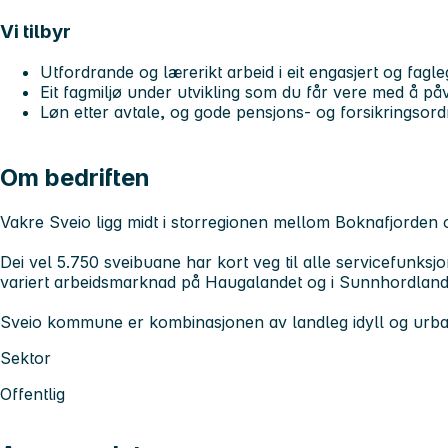
Vi tilbyr
Utfordrande og lærerikt arbeid i eit engasjert og fag
Eit fagmiljø under utvikling som du får vere med å på
Løn etter avtale, og gode pensjons- og forsikringsor
Om bedriften
Vakre Sveio ligg midt i storregionen mellom Boknafjorden 
Dei vel 5.750 sveibuane har kort veg til alle servicefunksjon
variert arbeidsmarknad på Haugalandet og i Sunnhordland
Sveio kommune er kombinasjonen av landleg idyll og urban
Sektor
Offentlig