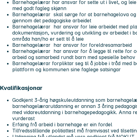
Barnehagelærar har ansvar for sette ut i livet, og leie
med godt fagleg skjønn
Barnehagelærar skal sørge for at barnehagelova og
gjennom det pedagogiske arbeidet
Barnehagelærar har ansvar for leie arbeidet med pla
dokumentasjon, vurdering og utvikling av arbeidet i b
områda han/ho er sett til å leie
Barnehagelærar har ansvar for foreldresamarbeid
Barnehagelærar har ansvar for å legge til rette for 
arbeid og samarbeid rundt barn med spesielle behov
Barnehagelærar forpliktar seg til å jobbe i tråd med
plattform og kommunen sine faglege satsingar
Kvalifikasjonar
Godkjent 3-årig høgskuleutdanning som barnehagelær
barnehagelærarutdanning er annan 3 åring pedagogi
med vidareutdanning i barnehagepedagogikk. Anna re
vurderast
Erfaing frå arbeid i barnehage er ein fordel
Tilfredsstilliande politiattest må framvisast ved tilsetti
Utdanning frå utlandet må vere godkjent frå NOKUT