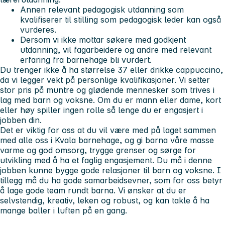
Annen relevant pedagogisk utdanning som
kvalifiserer til stilling som pedagogisk leder kan også
vurderes.
Dersom vi ikke mottar søkere med godkjent
utdanning, vil fagarbeidere og andre med relevant
erfaring fra barnehage bli vurdert.
Du trenger ikke å ha størrelse 37 eller drikke cappuccino,
da vi legger vekt på personlige kvalifikasjoner. Vi setter
stor pris på muntre og glødende mennesker som trives i
lag med barn og voksne. Om du er mann eller dame, kort
eller høy spiller ingen rolle så lenge du er engasjert i
jobben din.
Det er viktig for oss at du vil være med på laget sammen
med alle oss i Kvala barnehage, og gi barna våre masse
varme og god omsorg, trygge grenser og sørge for
utvikling med å ha et faglig engasjement. Du må i denne
jobben kunne bygge gode relasjoner til barn og voksne. I
tillegg må du ha gode samarbeidsevner, som for oss betyr
å lage gode team rundt barna. Vi ønsker at du er
selvstendig, kreativ, leken og robust, og kan takle å ha
mange baller i luften på en gang.