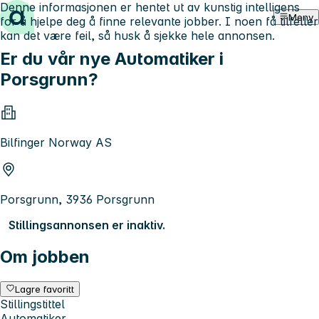
Denne informasjonen er hentet ut av kunstig intelligens
Hopp til innhold
Meny
for å hjelpe deg å finne relevante jobber. I noen få tilfeller
kan det være feil, så husk å sjekke hele annonsen.
Er du vår nye Automatiker i
Porsgrunn?
Bilfinger Norway AS
Porsgrunn, 3936 Porsgrunn
Stillingsannonsen er inaktiv.
Om jobben
Lagre favoritt
Stillingstittel
Automatiker