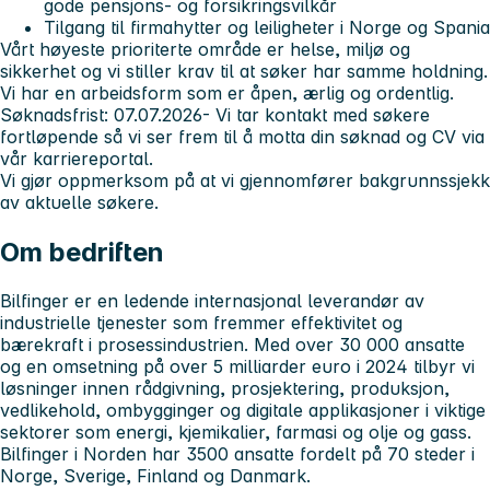
gode pensjons- og forsikringsvilkår
Tilgang til firmahytter og leiligheter i Norge og Spania
Vårt høyeste prioriterte område er helse, miljø og
sikkerhet og vi stiller krav til at søker har samme holdning.
Vi har en arbeidsform som er åpen, ærlig og ordentlig.
Søknadsfrist: 07.07.2026
- Vi tar kontakt med søkere
fortløpende så vi ser frem til å motta din søknad og CV via
vår karriereportal.
Vi gjør oppmerksom på at vi gjennomfører bakgrunnssjekk
av aktuelle søkere.
Om bedriften
Bilfinger er en ledende internasjonal leverandør av
industrielle tjenester som fremmer effektivitet og
bærekraft i prosessindustrien. Med over 30 000 ansatte
og en omsetning på over 5 milliarder euro i 2024 tilbyr vi
løsninger innen rådgivning, prosjektering, produksjon,
vedlikehold, ombygginger og digitale applikasjoner i viktige
sektorer som energi, kjemikalier, farmasi og olje og gass.
Bilfinger i Norden har 3500 ansatte fordelt på 70 steder i
Norge, Sverige, Finland og Danmark.