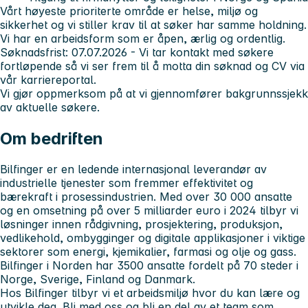
Vårt høyeste prioriterte område er helse, miljø og
sikkerhet og vi stiller krav til at søker har samme holdning.
Vi har en arbeidsform som er åpen, ærlig og ordentlig.
Søknadsfrist: 07.07.2026 - Vi tar kontakt med søkere
fortløpende så vi ser frem til å motta din søknad og CV via
vår karriereportal.
Vi gjør oppmerksom på at vi gjennomfører bakgrunnssjekk
av aktuelle søkere.
Om bedriften
Bilfinger er en ledende internasjonal leverandør av
industrielle tjenester som fremmer effektivitet og
bærekraft i prosessindustrien. Med over 30 000 ansatte
og en omsetning på over 5 milliarder euro i 2024 tilbyr vi
løsninger innen rådgivning, prosjektering, produksjon,
vedlikehold, ombygginger og digitale applikasjoner i viktige
sektorer som energi, kjemikalier, farmasi og olje og gass.
Bilfinger i Norden har 3500 ansatte fordelt på 70 steder i
Norge, Sverige, Finland og Danmark.
Hos Bilfinger tilbyr vi et arbeidsmiljø hvor du kan lære og
utvikle deg. Bli med oss og bli en del av et team som