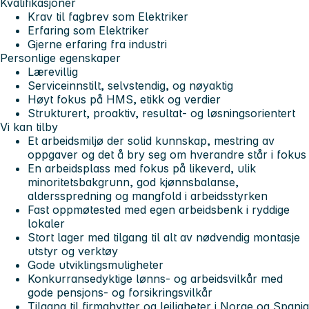
Kvalifikasjoner
Krav til fagbrev som Elektriker
Erfaring som Elektriker
Gjerne erfaring fra industri
Personlige egenskaper
Lærevillig
Serviceinnstilt, selvstendig, og nøyaktig
Høyt fokus på HMS, etikk og verdier
Strukturert, proaktiv, resultat- og løsningsorientert
Vi kan tilby
Et arbeidsmiljø der solid kunnskap, mestring av
oppgaver og det å bry seg om hverandre står i fokus
En arbeidsplass med fokus på likeverd, ulik
minoritetsbakgrunn, god kjønnsbalanse,
aldersspredning og mangfold i arbeidsstyrken
Fast oppmøtested med egen arbeidsbenk i ryddige
lokaler
Stort lager med tilgang til alt av nødvendig montasje
utstyr og verktøy
Gode utviklingsmuligheter
Konkurransedyktige lønns- og arbeidsvilkår med
gode pensjons- og forsikringsvilkår
Tilgang til firmahytter og leiligheter i Norge og Spania