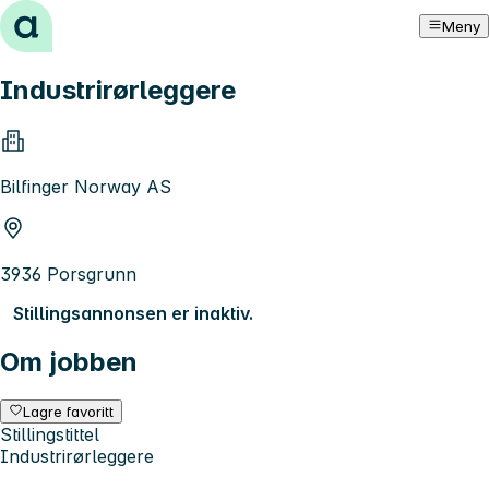
Hopp til innhold
Meny
Industrirørleggere
Bilfinger Norway AS
3936 Porsgrunn
Stillingsannonsen er inaktiv.
Om jobben
Lagre favoritt
Stillingstittel
Industrirørleggere