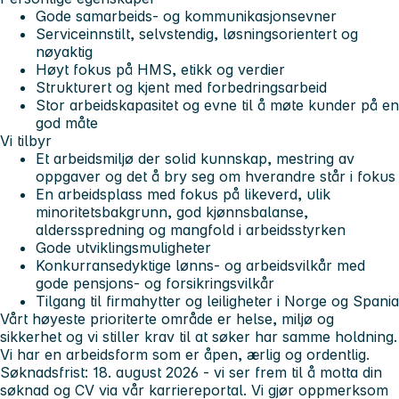
Gode samarbeids- og kommunikasjonsevner
Serviceinnstilt, selvstendig, løsningsorientert og
nøyaktig
Høyt fokus på HMS, etikk og verdier
Strukturert og kjent med forbedringsarbeid
Stor arbeidskapasitet og evne til å møte kunder på en
god måte
Vi tilbyr
Et arbeidsmiljø der solid kunnskap, mestring av
oppgaver og det å bry seg om hverandre står i fokus
En arbeidsplass med fokus på likeverd, ulik
minoritetsbakgrunn, god kjønnsbalanse,
aldersspredning og mangfold i arbeidsstyrken
Gode utviklingsmuligheter
Konkurransedyktige lønns- og arbeidsvilkår med
gode pensjons- og forsikringsvilkår
Tilgang til firmahytter og leiligheter i Norge og Spania
Vårt høyeste prioriterte område er helse, miljø og
sikkerhet og vi stiller krav til at søker har samme holdning.
Vi har en arbeidsform som er åpen, ærlig og ordentlig.
Søknadsfrist: 18. august 2026 - vi ser frem til å motta din
søknad og CV via vår karriereportal.
Vi gjør oppmerksom