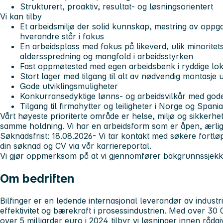
Strukturert, proaktiv, resultat- og løsningsorientert
Vi kan tilby
Et arbeidsmiljø der solid kunnskap, mestring av oppg
hverandre står i fokus
En arbeidsplass med fokus på likeverd, ulik minorite
aldersspredning og mangfold i arbeidsstyrken
Fast oppmøtested med egen arbeidsbenk i ryddige lok
Stort lager med tilgang til alt av nødvendig montasje 
Gode utviklingsmuligheter
Konkurransedyktige lønns- og arbeidsvilkår med gode 
Tilgang til firmahytter og leiligheter i Norge og Spania
Vårt høyeste prioriterte område er helse, miljø og sikkerhet o
samme holdning. Vi har en arbeidsform som er åpen, ærlig 
Søknadsfrist: 18.08.2026
- Vi tar kontakt med søkere fortløp
din søknad og CV via vår karriereportal.
Vi gjør oppmerksom på at vi gjennomfører bakgrunnssjekk 
Om bedriften
Bilfinger er en ledende internasjonal leverandør av indust
effektivitet og bærekraft i prosessindustrien. Med over 30
over 5 milliarder euro i 2024 tilbyr vi løsninger innen rådg