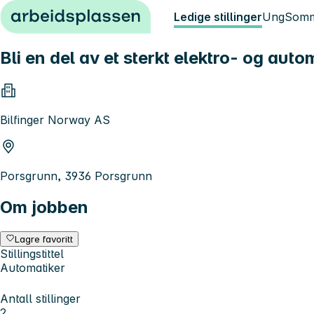
Hopp til innhold
Ledige stillinger
Ung
Somm
Bli en del av et sterkt elektro- og aut
Bilfinger Norway AS
Porsgrunn, 3936 Porsgrunn
Om jobben
Lagre favoritt
Stillingstittel
Automatiker
Antall stillinger
2