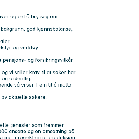
aver og det å bry seg om
tsbakgrunn, god kjønnsbalanse,
aler
utstyr og verktøy
pensjons- og forsikringsvilkår
g vi stiller krav til at søker har
og ordentlig.
ende så vi ser frem til å motta
av aktuelle søkere.
rielle tjenester som fremmer
 000 ansatte og en omsetning på
ivning, prosjektering, produksjon,