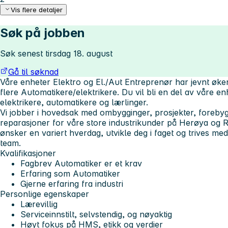
Vis flere detaljer
Søk på jobben
Søk senest tirsdag 18. august
Gå til søknad
Våre enheter Elektro og El./Aut Entreprenør har jevnt øk
flere Automatikere/elektrikere. Du vil bli en del av våre e
elektrikere, automatikere og lærlinger.
Vi jobber i hovedsak med ombygginger, prosjekter, foreby
reparasjoner for våre store industrikunder på Herøya og R
ønsker en variert hverdag, utvikle deg i faget og trives med
team.
Kvalifikasjoner
Fagbrev Automatiker er et krav
Erfaring som Automatiker
Gjerne erfaring fra industri
Personlige egenskaper
Lærevillig
Serviceinnstilt, selvstendig, og nøyaktig
Høyt fokus på HMS, etikk og verdier