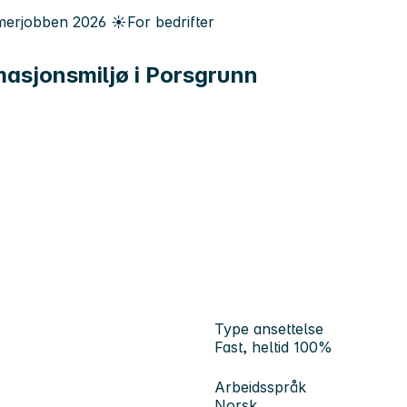
erjobben
2026
☀️
For bedrifter
omasjonsmiljø i Porsgrunn
Type ansettelse
Fast, heltid 100%
Arbeidsspråk
Norsk