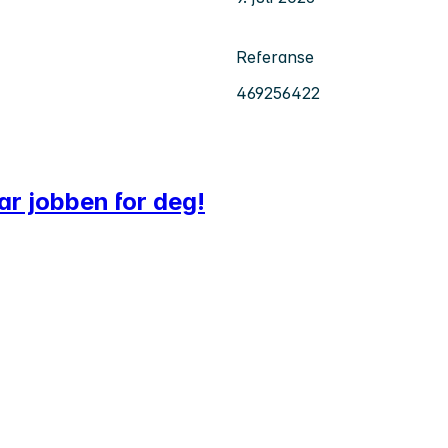
Referanse
469256422
ar jobben for deg!