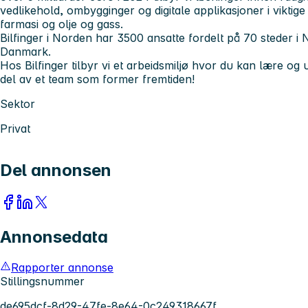
vedlikehold, ombygginger og digitale applikasjoner i viktige
farmasi og olje og gass.
Bilfinger i Norden har 3500 ansatte fordelt på 70 steder i 
Danmark.
Hos Bilfinger tilbyr vi et arbeidsmiljø hvor du kan lære og u
del av et team som former fremtiden!
Sektor
Privat
Del annonsen
Annonsedata
Rapporter annonse
Stillingsnummer
de695dcf-8d29-47fe-8e64-0c249318667f