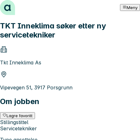
Hopp til innhold
Meny
TKT Inneklima søker etter ny
servicetekniker
Tkt Inneklima As
Vipevegen 51, 3917 Porsgrunn
Om jobben
Lagre favoritt
Stillingstittel
Servicetekniker
Type ansettelse