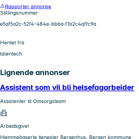
Rapporter annonse
Stillingsnummer
e5af5a2c-52f4-484e-bbba-f1b2c4affc9a
Hentet fra
talentech
Lignende annonser
Assistent som vil bli helsefagarbeider
Assistenter til Omsorgsteam
Arbeidsgiver
Hjemmebaserte tjenester Bergenhus, Bergen kommune