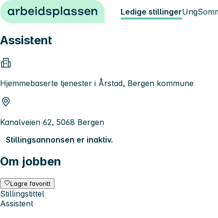
Hopp til innhold
Ledige stillinger
Ung
Somm
Assistent
Hjemmebaserte tjenester i Årstad, Bergen kommune
Kanalveien 62, 5068 Bergen
Stillingsannonsen er inaktiv.
Om jobben
Lagre favoritt
Stillingstittel
Assistent