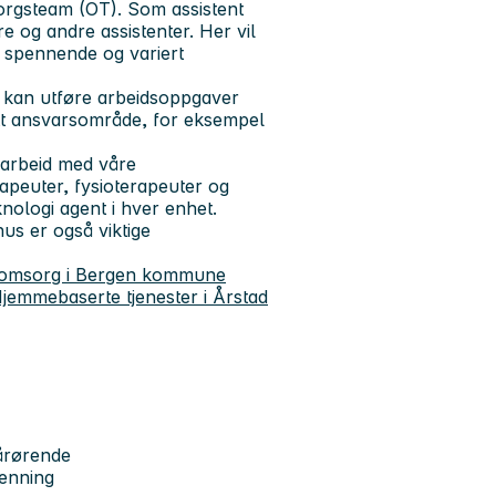
sorgsteam (OT). Som assistent
 og andre assistenter. Her vil
n spennende og variert
u kan utføre arbeidsoppgaver
 ditt ansvarsområde, for eksempel
amarbeid med våre
apeuter, fysioterapeuter og
knologi agent i hver enhet.
us er også viktige
g omsorg i Bergen kommune
emmebaserte tjenester i Årstad
pårørende
jenning