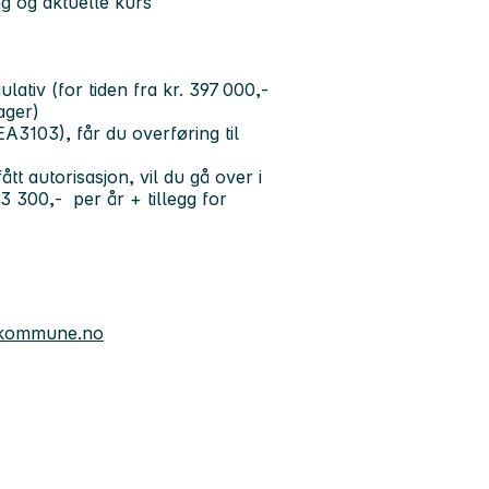
g og aktuelle kurs
tiv (for tiden fra kr. 397 000,-
dager)
A3103), får du overføring til
 autorisasjon, vil du gå over i
533 300,- per år + tillegg for
.kommune.no