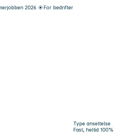
erjobben
2026
☀️
For bedrifter
Type ansettelse
Fast, heltid 100%