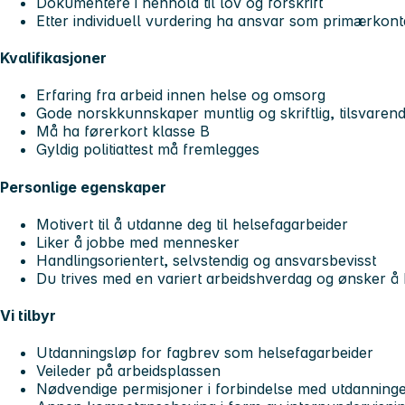
Dokumentere i henhold til lov og forskrift
Etter individuell vurdering ha ansvar som primærkont
Kvalifikasjoner
Erfaring fra arbeid innen helse og omsorg
Gode norskkunnskaper muntlig og skriftlig, tilsvaren
Må ha førerkort klasse B
Gyldig politiattest må fremlegges
Personlige egenskaper
Motivert til å utdanne deg til helsefagarbeider
Liker å jobbe med mennesker
Handlingsorientert, selvstendig og ansvarsbevisst
Du trives med en variert arbeidshverdag og ønsker å bi
Vi tilbyr
Utdanningsløp for fagbrev som helsefagarbeider
Veileder på arbeidsplassen
Nødvendige permisjoner i forbindelse med utdanning