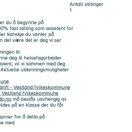
Antall stillinger
1
ker du å begynne på
0% fast stilling som assistent for
ller kanskje du venter på
n det være det er deg vi ser
ingen til
nne deg til helsefagarbeider
istent, vil vi sammen med deg
 Aktuelle utdanningsmuligheter
mune
drift - Vestland fylkeskommune
- Vestland fylkeskommune
dir.no
må bestås uavhengig av
eldes på en klasse der du får
joner for å delta på
bbe med