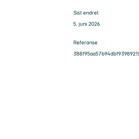
Sist endret
5. juni 2026
Referanse
388f95aa57b94dbf9398921