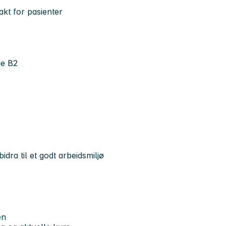
akt for pasienter
de B2
dra til et godt arbeidsmiljø
en