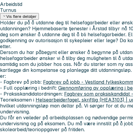
Arbeidstid
Turnus
Vis flere detaljer
Holder du på å utdanne deg til helsefagarbeider eller øns
utdanningen?
Hjemmebaserte tjenester i Årstad tilbyr nå 10
deg som ønsker å utdanne deg til å bli helsefagarbeider. E
godkjenning av autorisasjon til sykepleier eller lege? Da ka
etter.
Dersom du har påbegynt eller ønsker å begynne på utdann
helsefagarbeider ønsker vi å tilby deg muligheten til å utda
samtidig som du jobber hos oss. Når du starter som ny ass
kartlegge din kompetanse og planlegge ditt utdanningsløp.
er:
- Fagbrev på jobb:
Fagbrev på jobb - Vestland fylkeskom
- Full opplæring i bedrift:
Gjennomføring av opplæring i be
- Praksiskandidatordningen:
Fagbrev som praksiskandidat 
Teorieksamen i
Helsearbeiderfaget, skriftlig (HEA3103) | u
hvilket utdanningsløp man deltar på. Vi sørger for at du m
undervisning.
Du får en veileder på arbeidsplassen og nødvendige permis
undervisning og på eksamen. Du må være innstilt på å jo
skolearbeid/teorioppgaver på fritiden.