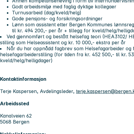
Annen kompetanseheving i form av internundervisnin
Godt arbeidsmiljø med faglig dyktige kollegaer
Turnusarbeid (dag/kveld/helg)
Gode pensjons- og forsikringsordninger
Lønn som assistent etter Bergen Kommunes lønnsregula
til kr. 494 200,- per år + tillegg for kveld/helg/hellig
Ved gjennomført og bestått helsefag teori (HEA3102/ HE
stilling som Helseassistent og kr. 10 000,- ekstra per år
Når du har oppnådd fagbrev som Helsefagarbeider og fått
helsefagarbeiderstilling (for tiden fra kr. 452 500,- til kr. 
kveld/helg/helligdager)
Kontaktinformasjon
Terje Kaspersen, Avdelingsleder,
terje.kaspersen@bergen
Arbeidssted
Kanalveien 62
5068 Bergen