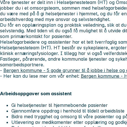
Våre tjenester er delt inn i Helsetjenesteteam (HT) og Om
jobber du i et omsorgsteam, sammen med helsefagarbeidere
du være med på å gi helsetjenester i hjemmet, og du får e
arbeidshverdag med mye ansvar og selvstendighet.
Du får en opplæringsplan og praktisk veiledning, slik at d
selvstendig. Med tiden vil du også få mulighet til å utvide
som primærkontakt for pasienter.
Helsefagarbeidere og assistenter har et tett tverrfaglig s
Helsetjenesteteam (HT). HT består av sykepleiere, ergoter
klinisk ernæringsfysiologer. I tillegg har vi også velferdste
Fastleger, pårørende, andre kommunale tjenester og sykeh
samarbeidspartnere.
-
Bergen kommune - 5 gode grunner til å jobbe i helse o
- Her kan du lese mer om vår enhet:
Bergen kommune - Hj
Arbeidsoppgaver som assistent
Gi helsetjenester til hjemmeboende pasienter
Gjennomføre oppdrag i henhold til tildelt arbeidsliste
Bidra med trygghet og omsorg til våre pasienter og 
Utlevering av medikamenter etter opplæring og godk