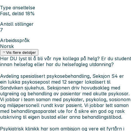
Type ansettelse
Fast, deltid 18%
Antall stillinger
7
Arbeidsspråk
Norsk
Vis flere detaljer
Har DU lyst til å bli vår nye kollega på helg? Er du student
innan helsefag eller har du helsefagleg utdanning?
Avdeling spesialisert psykosebehandling, Seksjon S4 er
ein lukka psykosepost med 12 senger lokalisert til
Sandviken sjukehus. Seksjonen driv hovudsakleg med
utgreiing og behandling av pasientar med akutte psykosar.
Vi jobbar i team saman med psykiater, psykolog, sosionom
og milijøpersonell rundt kvar pasient. Vi jobbar tett saman
med behandlingsaparatet ute for å sikre ein god og rask
utskriving til eigen bustad eller anna behandlingstilbod.
Psykiatrisk klinikk har som ambisjon og vere eit fyrtårn i