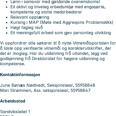
Lønn i samsvar med gjeldande overeinskomst
Eit aktivt og triveleg arbeidsmiljø med engasjerte,
kompetente og stolte medarbeidarar
Relevant opplæring
Kursing i MAP (Møte med Aggresjons Problematikk)
Høgt fagleg nivå
Eit meiningsfylt arbeid som gjev personleg utvikling
Vi oppfordrar alle søkarar til å nytte Vitnemålsportalen for
å laste opp verifiserte vitnemål og karakterutskrifter, der
det er mogleg. Har du utdanning frå utlandet, legg ved
godkjenning frå Direktoratet for høgare utdanning og
kompetanse.
Kontaktinformasjon
June Bønæs Nødtvedt, Seksjonsleiar, 55958848
Mari Strømmen, Ass. seksjonsleiar, 55958847
Arbeidsstad
Sandviksleitet 1