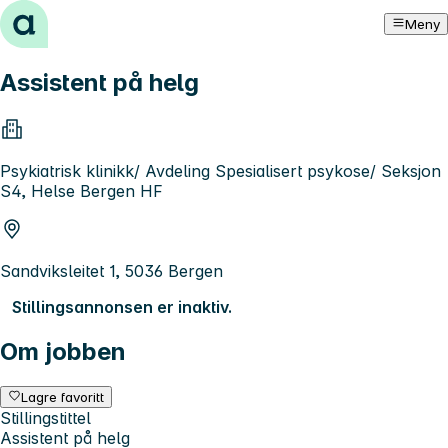
Hopp til innhold
Meny
Assistent på helg
Psykiatrisk klinikk/ Avdeling Spesialisert psykose/ Seksjon
S4, Helse Bergen HF
Sandviksleitet 1, 5036 Bergen
Stillingsannonsen er inaktiv.
Om jobben
Lagre favoritt
Stillingstittel
Assistent på helg