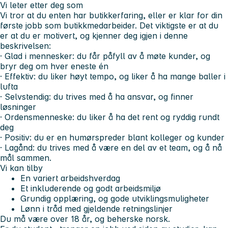
Vi leter etter deg som
Vi tror at du enten har butikkerfaring, eller er klar for din
første jobb som butikkmedarbeider. Det viktigste er at du
er at du er motivert, og kjenner deg igjen i denne
beskrivelsen:
· Glad i mennesker: du får påfyll av å møte kunder, og
bryr deg om hver eneste én
· Effektiv: du liker høyt tempo, og liker å ha mange baller i
lufta
· Selvstendig: du trives med å ha ansvar, og finner
løsninger
· Ordensmenneske: du liker å ha det rent og ryddig rundt
deg
· Positiv: du er en humørspreder blant kolleger og kunder
· Lagånd: du trives med å være en del av et team, og å nå
mål sammen.
Vi kan tilby
En variert arbeidshverdag
Et inkluderende og godt arbeidsmiljø
Grundig opplæring, og gode utviklingsmuligheter
Lønn i tråd med gjeldende retningslinjer
Du må være over 18 år, og beherske norsk.