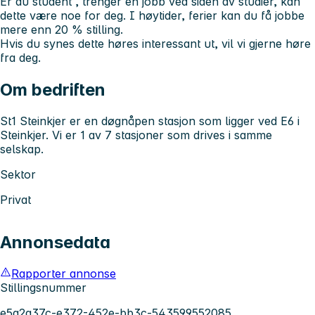
Er du student , trenger en jobb ved siden av studier, kan
dette være noe for deg. I høytider, ferier kan du få jobbe
mere enn 20 % stilling.
Hvis du synes dette høres interessant ut, vil vi gjerne høre
fra deg.
Om bedriften
St1 Steinkjer er en døgnåpen stasjon som ligger ved E6 i
Steinkjer. Vi er 1 av 7 stasjoner som drives i samme
selskap.
Sektor
Privat
Annonsedata
Rapporter annonse
Stillingsnummer
e5a2a37c-e372-452e-bb3c-543599552085