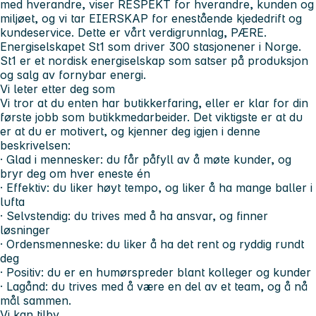
med hverandre, viser RESPEKT for hverandre, kunden og
miljøet, og vi tar EIERSKAP for enestående kjededrift og
kundeservice. Dette er vårt verdigrunnlag, PÆRE.
Energiselskapet St1 som driver 300 stasjonener i Norge.
St1 er et nordisk energiselskap som satser på produksjon
og salg av fornybar energi.
Vi leter etter deg som
Vi tror at du enten har butikkerfaring, eller er klar for din
første jobb som butikkmedarbeider. Det viktigste er at du
er at du er motivert, og kjenner deg igjen i denne
beskrivelsen:
· Glad i mennesker: du får påfyll av å møte kunder, og
bryr deg om hver eneste én
· Effektiv: du liker høyt tempo, og liker å ha mange baller i
lufta
· Selvstendig: du trives med å ha ansvar, og finner
løsninger
· Ordensmenneske: du liker å ha det rent og ryddig rundt
deg
· Positiv: du er en humørspreder blant kolleger og kunder
· Lagånd: du trives med å være en del av et team, og å nå
mål sammen.
Vi kan tilby