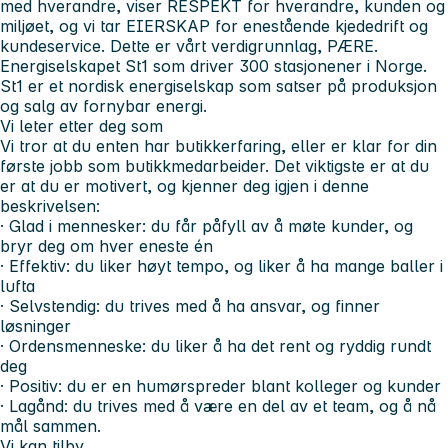
med hverandre, viser RESPEKT for hverandre, kunden og
miljøet, og vi tar EIERSKAP for enestående kjededrift og
kundeservice. Dette er vårt verdigrunnlag, PÆRE.
Energiselskapet St1 som driver 300 stasjonener i Norge.
St1 er et nordisk energiselskap som satser på produksjon
og salg av fornybar energi.
Vi leter etter deg som
Vi tror at du enten har butikkerfaring, eller er klar for din
første jobb som butikkmedarbeider. Det viktigste er at du
er at du er motivert, og kjenner deg igjen i denne
beskrivelsen:
· Glad i mennesker: du får påfyll av å møte kunder, og
bryr deg om hver eneste én
· Effektiv: du liker høyt tempo, og liker å ha mange baller i
lufta
· Selvstendig: du trives med å ha ansvar, og finner
løsninger
· Ordensmenneske: du liker å ha det rent og ryddig rundt
deg
· Positiv: du er en humørspreder blant kolleger og kunder
· Lagånd: du trives med å være en del av et team, og å nå
mål sammen.
Vi kan tilby