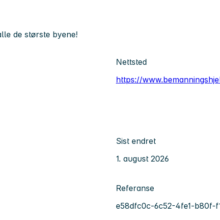
lle de største byene!
Nettsted
https://www.bemanningshje
Sist endret
1. august 2026
Referanse
e58dfc0c-6c52-4fe1-b80f-