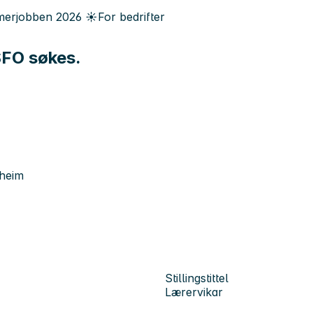
erjobben
2026
☀️
For bedrifter
/SFO søkes.
dheim
Stillingstittel
Lærervikar