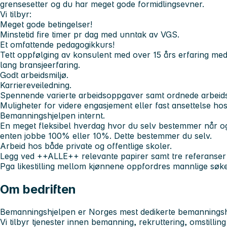
grensesetter og du har meget gode formidlingsevner.
Vi tilbyr:
Meget gode betingelser!
Minstetid fire timer pr dag med unntak av VGS.
Et omfattende pedagogikkurs!
Tett oppfølging av konsulent med over 15 års erfaring med 
lang bransjeerfaring.
Godt arbeidsmiljø.
Karriereveiledning.
Spennende varierte arbeidsoppgaver samt ordnede arbeids
Muligheter for videre engasjement eller fast ansettelse ho
Bemanningshjelpen internt.
En meget fleksibel hverdag hvor du selv bestemmer når og
enten jobbe 100% eller 10%. Dette bestemmer du selv.
Arbeid hos både private og offentlige skoler.
Legg ved
++ALLE++
relevante papirer samt tre referanser
Pga likestilling mellom kjønnene oppfordres mannlige søker
Om bedriften
Bemanningshjelpen er Norges mest dedikerte bemanningshj
Vi tilbyr tjenester innen bemanning, rekruttering, omstilling