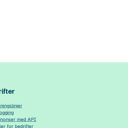
ifter
ningslinjer
logging
nnonser med API
ler for bedrifter