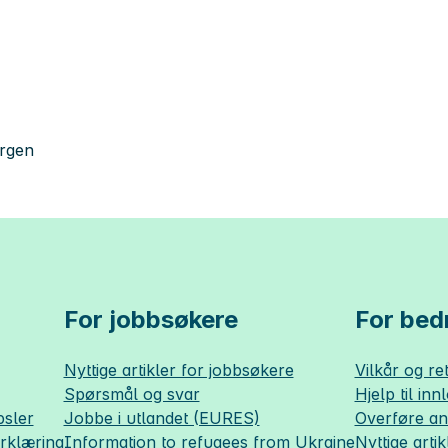
ergen
For jobbsøkere
For bedr
Nyttige artikler for jobbsøkere
Vilkår og ret
Spørsmål og svar
Hjelp til inn
sler
Jobbe i utlandet (EURES)
Overføre a
erklæring
Information to refugees from Ukraine
Nyttige artik