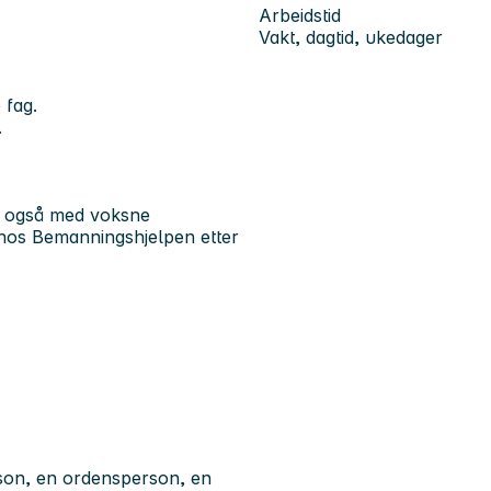
Arbeidstid
Vakt, dagtid, ukedager
 fag.
.
d også med voksne
 hos Bemanningshjelpen etter
rson, en ordensperson, en