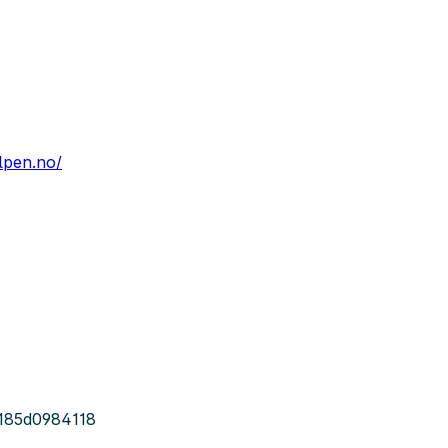
lpen.no/
f185d0984118