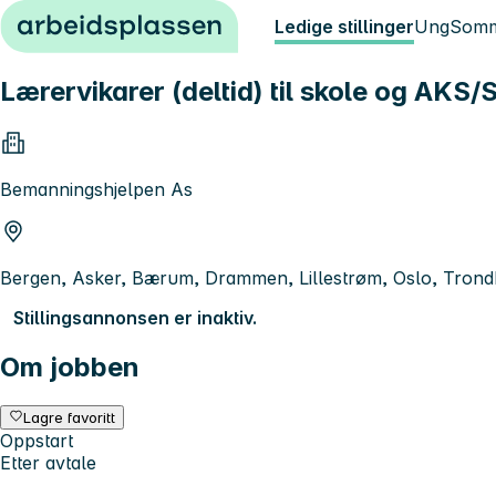
Hopp til innhold
Ledige stillinger
Ung
Somm
Lærervikarer (deltid) til skole og AKS
Bemanningshjelpen As
Bergen, Asker, Bærum, Drammen, Lillestrøm, Oslo, Tron
Stillingsannonsen er inaktiv.
Om jobben
Lagre favoritt
Oppstart
Etter avtale