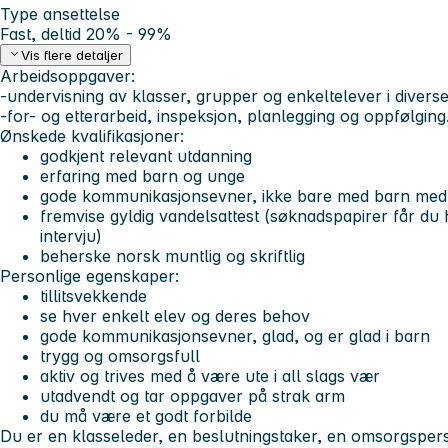
Type ansettelse
Fast, deltid 20% - 99%
Vis flere detaljer
Arbeidsoppgaver:
-undervisning av klasser, grupper og enkeltelever i diverse
-for- og etterarbeid, inspeksjon, planlegging og oppfølging
Ønskede kvalifikasjoner:
godkjent relevant utdanning
erfaring med barn og unge
gode kommunikasjonsevner, ikke bare med barn me
fremvise gyldig vandelsattest (søknadspapirer får du
intervju)
beherske norsk muntlig og skriftlig
Personlige egenskaper:
tillitsvekkende
se hver enkelt elev og deres behov
gode kommunikasjonsevner, glad, og er glad i barn
trygg og omsorgsfull
aktiv og trives med å være ute i all slags vær
utadvendt og tar oppgaver på strak arm
du må være et godt forbilde
Du er en klasseleder, en beslutningstaker, en omsorgspe