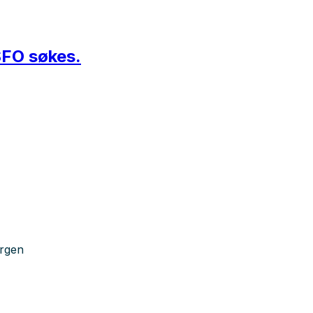
/SFO søkes.
ergen