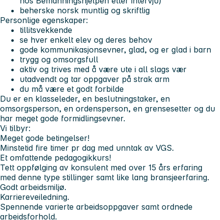
hos Bemanningshjelpen etter intervju)
beherske norsk muntlig og skriftlig
Personlige egenskaper:
tillitsvekkende
se hver enkelt elev og deres behov
gode kommunikasjonsevner, glad, og er glad i barn
trygg og omsorgsfull
aktiv og trives med å være ute i all slags vær
utadvendt og tar oppgaver på strak arm
du må være et godt forbilde
Du er en klasseleder, en beslutningstaker, en
omsorgsperson, en ordensperson, en grensesetter og du
har meget gode formidlingsevner.
Vi tilbyr:
Meget gode betingelser!
Minstetid fire timer pr dag med unntak av VGS.
Et omfattende pedagogikkurs!
Tett oppfølging av konsulent med over 15 års erfaring
med denne type stillinger samt like lang bransjeerfaring.
Godt arbeidsmiljø.
Karriereveiledning.
Spennende varierte arbeidsoppgaver samt ordnede
arbeidsforhold.