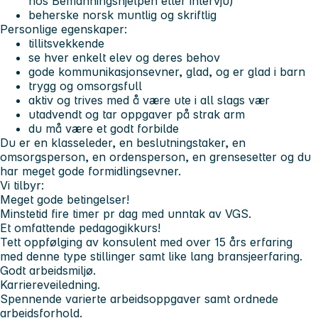
hos Bemanningshjelpen etter intervju)
beherske norsk muntlig og skriftlig
Personlige egenskaper:
tillitsvekkende
se hver enkelt elev og deres behov
gode kommunikasjonsevner, glad, og er glad i barn
trygg og omsorgsfull
aktiv og trives med å være ute i all slags vær
utadvendt og tar oppgaver på strak arm
du må være et godt forbilde
Du er en klasseleder, en beslutningstaker, en
omsorgsperson, en ordensperson, en grensesetter og du
har meget gode formidlingsevner.
Vi tilbyr:
Meget gode betingelser!
Minstetid fire timer pr dag med unntak av VGS.
Et omfattende pedagogikkurs!
Tett oppfølging av konsulent med over 15 års erfaring
med denne type stillinger samt like lang bransjeerfaring.
Godt arbeidsmiljø.
Karriereveiledning.
Spennende varierte arbeidsoppgaver samt ordnede
arbeidsforhold.