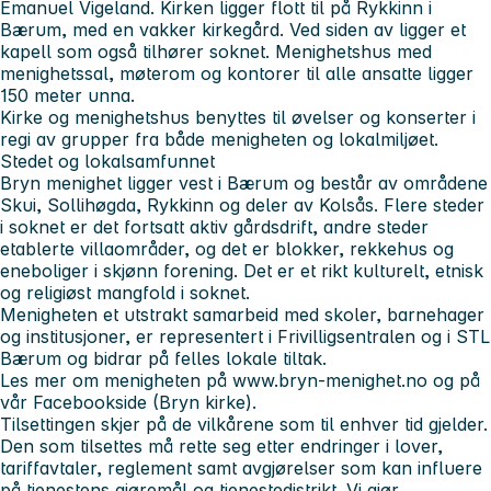
Emanuel Vigeland. Kirken ligger flott til på Rykkinn i
Bærum, med en vakker kirkegård. Ved siden av ligger et
kapell som også tilhører soknet. Menighetshus med
menighetssal, møterom og kontorer til alle ansatte ligger
150 meter unna.
Kirke og menighetshus benyttes til øvelser og konserter i
regi av grupper fra både menigheten og lokalmiljøet.
Stedet og lokalsamfunnet
Bryn menighet ligger vest i Bærum og består av områdene
Skui, Sollihøgda, Rykkinn og deler av Kolsås. Flere steder
i soknet er det fortsatt aktiv gårdsdrift, andre steder
etablerte villaområder, og det er blokker, rekkehus og
eneboliger i skjønn forening. Det er et rikt kulturelt, etnisk
og religiøst mangfold i soknet.
Menigheten et utstrakt samarbeid med skoler, barnehager
og institusjoner, er representert i Frivilligsentralen og i STL
Bærum og bidrar på felles lokale tiltak.
Les mer om menigheten på www.bryn-menighet.no og på
vår Facebookside (Bryn kirke).
Tilsettingen skjer på de vilkårene som til enhver tid gjelder.
Den som tilsettes må rette seg etter endringer i lover,
tariffavtaler, reglement samt avgjørelser som kan influere
på tjenestens gjøremål og tjenestedistrikt. Vi gjør