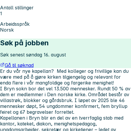
Antall stillinger
1
Arbeidsspråk
Norsk
Søk på jobben
Søk senest søndag 16. august
Gå til søknad
Er du vår nye kapellan? Med kolleger og frivillige kan du
være med på å gjøre kirken tilgjengelig og relevant for
enda flere i vår mangfoldige og fargerike menighet!
I Bryn sokn bor det vel 13.500 mennesker. Rundt 50 % av
dem er medlemmer i Den norske kirke. Området består av
villastrøk, blokker og gårdsbruk. I løpet av 2025 ble 46
mennesker døpt, 54 ungdommer konfirmert, fem bryllup
feiret og 67 begravelser forrettet.
Kapellanen i Bryn blir en del av en tverrfaglig stab med
kantor, kateket, diakon, menighetspedagog,
ungdomsarbeider, sekretær og kirketjener – ledet av