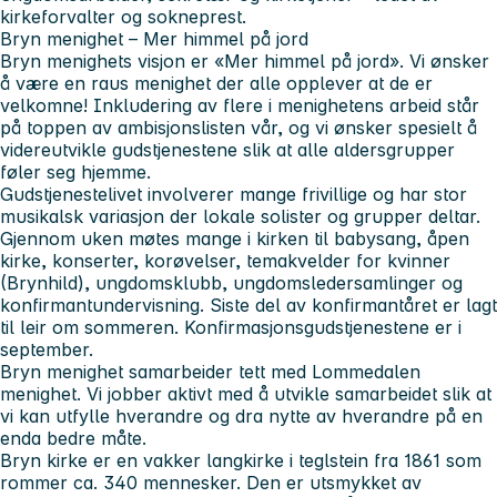
kirkeforvalter og sokneprest.
Bryn menighet – Mer himmel på jord
Bryn menighets visjon er «Mer himmel på jord». Vi ønsker
å være en raus menighet der alle opplever at de er
velkomne! Inkludering av flere i menighetens arbeid står
på toppen av ambisjonslisten vår, og vi ønsker spesielt å
videreutvikle gudstjenestene slik at alle aldersgrupper
føler seg hjemme.
Gudstjenestelivet involverer mange frivillige og har stor
musikalsk variasjon der lokale solister og grupper deltar.
Gjennom uken møtes mange i kirken til babysang, åpen
kirke, konserter, korøvelser, temakvelder for kvinner
(Brynhild), ungdomsklubb, ungdomsledersamlinger og
konfirmantundervisning. Siste del av konfirmantåret er lagt
til leir om sommeren. Konfirmasjonsgudstjenestene er i
september.
Bryn menighet samarbeider tett med Lommedalen
menighet. Vi jobber aktivt med å utvikle samarbeidet slik at
vi kan utfylle hverandre og dra nytte av hverandre på en
enda bedre måte.
Bryn kirke er en vakker langkirke i teglstein fra 1861 som
rommer ca. 340 mennesker. Den er utsmykket av