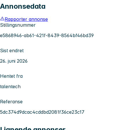
Annonsedata
Rapporter annonse
Stillingsnummer
e5868946-ab61-421f-8439-8564bf46bd39
Sist endret
26. juni 2026
Hentet fra
talentech
Referanse
5dc374d9dcac4cddbd2081f36ce23c17
Lignende annonser