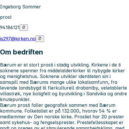
Ingeborg Sommer
prost
94186121
is297@kirken.no
Om bedriften
Bærum er et stort prosti i stadig utvikling. Kirkene i de ti
soknene spenner fra middelalderkirker til nybygde kirker
og menighetshus. Soknene utvikler identiteten sin i
samspill med Bærums mange ulike lokalsamfunn, fra
levende landsbygd til flerkulturell drabantby, veletablerte
villastrøk, nye boligfelt og byutvikling i Sandvika og andre
knutepunkter.
Bærum prosti faller geografisk sammen med Bærum
kommune. Folketallet er på 132.000, hvorav 54 % er
medlemmer av Den norske kirke. Prostiet har 20 prester
samt sykehus- og fengselsprester. Prestefellesskapet er
godt og preges av et stimulerende samarbeidsklima, med