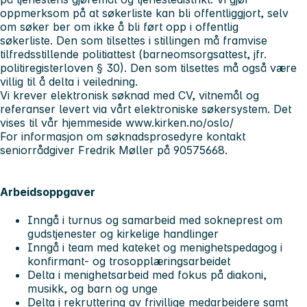
oppmerksom på at søkerliste kan bli offentliggjort, selv
om søker ber om ikke å bli ført opp i offentlig
søkerliste. Den som tilsettes i stillingen må framvise
tilfredsstillende politiattest (barneomsorgsattest, jfr.
politiregisterloven § 30). Den som tilsettes må også være
villig til å delta i veiledning.
Vi krever elektronisk søknad med CV, vitnemål og
referanser levert via vårt elektroniske søkersystem. Det
vises til vår hjemmeside www.kirken.no/oslo/
For informasjon om søknadsprosedyre kontakt
seniorrådgiver Fredrik Møller på 90575668.
Arbeidsoppgaver
Inngå i turnus og samarbeid med sokneprest om
gudstjenester og kirkelige handlinger
Inngå i team med kateket og menighetspedagog i
konfirmant- og trosopplæringsarbeidet
Delta i menighetsarbeid med fokus på diakoni,
musikk, og barn og unge
Delta i rekruttering av frivillige medarbeidere samt