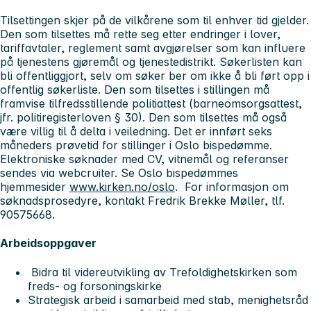
Tilsettingen skjer på de vilkårene som til enhver tid gjelder.
Den som tilsettes må rette seg etter endringer i lover,
tariffavtaler, reglement samt avgjørelser som kan influere
på tjenestens gjøremål og tjenestedistrikt. Søkerlisten kan
bli offentliggjort, selv om søker ber om ikke å bli ført opp i
offentlig søkerliste. Den som tilsettes i stillingen må
framvise tilfredsstillende politiattest (barneomsorgsattest,
jfr. politiregisterloven § 30). Den som tilsettes må også
være villig til å delta i veiledning. Det er innført seks
måneders prøvetid for stillinger i Oslo bispedømme.
Elektroniske søknader med CV, vitnemål og referanser
sendes via webcruiter. Se Oslo bispedømmes
hjemmesider
www.kirken.no/oslo
. For informasjon om
søknadsprosedyre, kontakt Fredrik Brekke Møller, tlf.
90575668.
Arbeidsoppgaver
Bidra til videreutvikling av Trefoldighetskirken som
freds- og forsoningskirke
Strategisk arbeid i samarbeid med stab, menighetsråd