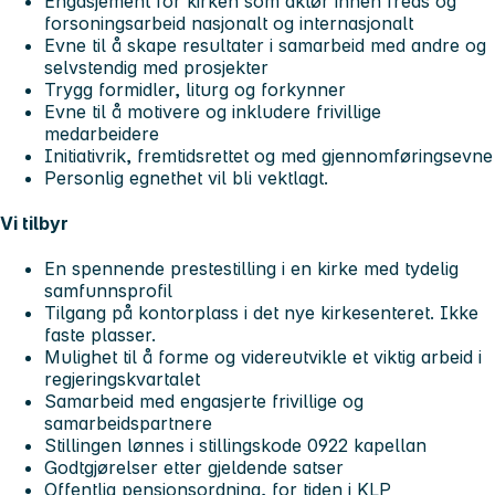
Engasjement for kirken som aktør innen freds og
forsoningsarbeid nasjonalt og internasjonalt
Evne til å skape resultater i samarbeid med andre og
selvstendig med prosjekter
Trygg formidler, liturg og forkynner
Evne til å motivere og inkludere frivillige
medarbeidere
Initiativrik, fremtidsrettet og med gjennomføringsevne
Personlig egnethet vil bli vektlagt.
Vi tilbyr
En spennende prestestilling i en kirke med tydelig
samfunnsprofil
Tilgang på kontorplass i det nye kirkesenteret. Ikke
faste plasser.
Mulighet til å forme og videreutvikle et viktig arbeid i
regjeringskvartalet
Samarbeid med engasjerte frivillige og
samarbeidspartnere
Stillingen lønnes i stillingskode 0922 kapellan
Godtgjørelser etter gjeldende satser
Offentlig pensjonsordning, for tiden i KLP