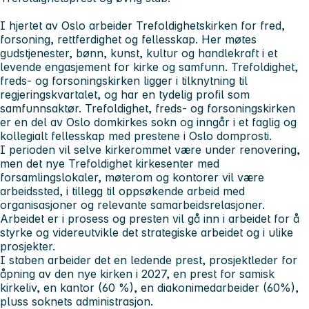
I hjertet av Oslo arbeider Trefoldighetskirken for fred,
forsoning, rettferdighet og fellesskap. Her møtes
gudstjenester, bønn, kunst, kultur og handlekraft i et
levende engasjement for kirke og samfunn. Trefoldighet,
freds- og forsoningskirken ligger i tilknytning til
regjeringskvartalet, og har en tydelig profil som
samfunnsaktør. Trefoldighet, freds- og forsoningskirken
er en del av Oslo domkirkes sokn og inngår i et faglig og
kollegialt fellesskap med prestene i Oslo domprosti.
I perioden vil selve kirkerommet være under renovering,
men det nye Trefoldighet kirkesenter med
forsamlingslokaler, møterom og kontorer vil være
arbeidssted, i tillegg til oppsøkende arbeid med
organisasjoner og relevante samarbeidsrelasjoner.
Arbeidet er i prosess og presten vil gå inn i arbeidet for å
styrke og videreutvikle det strategiske arbeidet og i ulike
prosjekter.
I staben arbeider det en ledende prest, prosjektleder for
åpning av den nye kirken i 2027, en prest for samisk
kirkeliv, en kantor (60 %), en diakonimedarbeider (60%),
pluss soknets administrasjon.