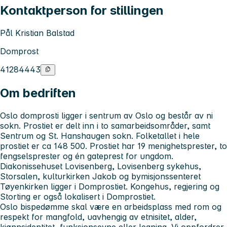
Kontaktperson for stillingen
Pål Kristian Balstad
Domprost
41284443
Om bedriften
Oslo domprosti ligger i sentrum av Oslo og består av ni
sokn. Prostiet er delt inn i to samarbeidsområder, samt
Sentrum og St. Hanshaugen sokn. Folketallet i hele
prostiet er ca 148 500. Prostiet har 19 menighetsprester, to
fengselsprester og én gateprest for ungdom.
Diakonissehuset Lovisenberg, Lovisenberg sykehus,
Storsalen, kulturkirken Jakob og bymisjonssenteret
Tøyenkirken ligger i Domprostiet. Kongehus, regjering og
Storting er også lokalisert i Domprostiet.
Oslo bispedømme skal være en arbeidsplass med rom og
respekt for mangfold, uavhengig av etnisitet, alder,
kjønnsidentitet, funksjonsevne eller legning. Vi oppfordrer