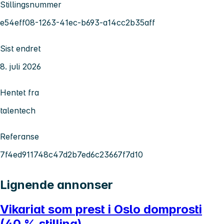
Stillingsnummer
e54eff08-1263-41ec-b693-a14cc2b35aff
Sist endret
8. juli 2026
Hentet fra
talentech
Referanse
7f4ed911748c47d2b7ed6c23667f7d10
Lignende annonser
Vikariat som prest i Oslo domprosti
(40 % stilling)