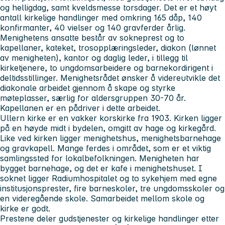
og helligdag, samt kveldsmesse torsdager. Det er et høyt
antall kirkelige handlinger med omkring 165 dåp, 140
konfirmanter, 40 vielser og 140 gravferder årlig.
Menighetens ansatte består av sokneprest og to
kapellaner, kateket, trosopplæringsleder, diakon (lønnet
av menigheten), kantor og daglig leder, i tillegg til
kirketjenere, to ungdomsarbeidere og barnekordirigent i
deltidsstillinger. Menighetsrådet ønsker å videreutvikle det
diakonale arbeidet gjennom å skape og styrke
møteplasser, særlig for aldersgruppen 30-70 år.
Kapellanen er en pådriver i dette arbeidet.
Ullern kirke er en vakker korskirke fra 1903. Kirken ligger
på en høyde midt i bydelen, omgitt av hage og kirkegård.
Like ved kirken ligger menighetshus, menighetsbarnehage
og gravkapell. Mange ferdes i området, som er et viktig
samlingssted for lokalbefolkningen. Menigheten har
bygget barnehage, og det er kafe i menighetshuset. I
soknet ligger Radiumhospitalet og to sykehjem med egne
institusjonsprester, fire barneskoler, tre ungdomsskoler og
en videregående skole. Samarbeidet mellom skole og
kirke er godt.
Prestene deler gudstjenester og kirkelige handlinger etter