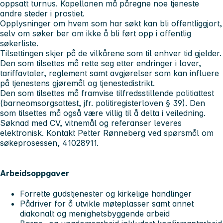
oppsatt turnus. Kapellanen må påregne noe tjeneste
andre steder i prostiet.
Opplysninger om hvem som har søkt kan bli offentliggjort,
selv om søker ber om ikke å bli ført opp i offentlig
søkerliste.
Tilsettingen skjer på de vilkårene som til enhver tid gjelder.
Den som tilsettes må rette seg etter endringer i lover,
tariffavtaler, reglement samt avgjørelser som kan influere
på tjenestens gjøremål og tjenestedistrikt.
Den som tilsettes må framvise tilfredsstillende politiattest
(barneomsorgsattest, jfr. politiregisterloven § 39). Den
som tilsettes må også være villig til å delta i veiledning.
Søknad med CV, vitnemål og referanser leveres
elektronisk. Kontakt Petter Rønneberg ved spørsmål om
søkeprosessen, 41028911.
Arbeidsoppgaver
Forrette gudstjenester og kirkelige handlinger
Pådriver for å utvikle møteplasser samt annet
diakonalt og menighetsbyggende arbeid