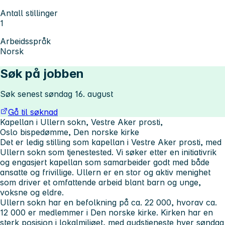
Antall stillinger
1
Arbeidsspråk
Norsk
Søk på jobben
Søk senest søndag 16. august
Gå til søknad
K
apellan i Ullern sokn, Vestre Aker prosti,
Oslo
bispedømme,
Den norske kirke
Det er ledig stilling som kapellan i Vestre Aker prosti, med
Ullern sokn som tjenestested. Vi søker etter en initiativrik
og engasjert kapellan som samarbeider godt med både
ansatte og frivillige. Ullern er en stor og aktiv menighet
som driver et omfattende arbeid blant barn og unge,
voksne og eldre.
Ullern sokn har en befolkning på ca. 22 000, hvorav ca.
12 000 er medlemmer i Den norske kirke. Kirken har en
sterk posisjon i lokalmiljøet, med gudstjeneste hver søndag