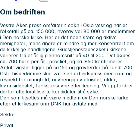
Om bedriften
Vestre Aker prosti omfatter ti sokn i Oslo vest og har et
folketall på ca. 150 000, hvorav vel 80 000 er medlemmer
i Den norske kirke. Her er det noen store og aktive
menigheter, mens andre er mindre og mer konsentrert om
de kirkelige handlingene. Gudstjenestebesøket i kirkene
varierer fra et årlig gjennomsnitt på 40 til 200. Det døpes
ca. 700 barn per år i prostiet, og ca. 850 konfirmeres.
Antall vigsler ligger på ca.150 og gravferder på rundt 700.
Oslo bispedømme skal være en arbeidsplass med rom og
respekt for mangfold, uavhengig av etnisitet, alder,
kjønnsidentitet, funksjonsevne eller legning. Vi oppfordrer
derfor alle kvalifiserte kandidater til å søke.
Den som tilsettes må være medlem av Den norske kirke
eller et kirkesamfunn DNK har avtale med
Sektor
Privat