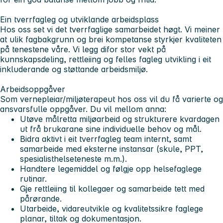
Ein tverrfagleg og utviklande arbeidsplass
Hos oss set vi det tverrfaglige samarbeidet høgt. Vi meiner
at ulik fagbakgrunn og brei kompetanse styrkjer kvaliteten
på tenestene våre. Vi legg difor stor vekt på
kunnskapsdeling, rettleiing og felles fagleg utvikling i eit
inkluderande og støttande arbeidsmiljø.
Arbeidsoppgåver
Som vernepleiar/miljøterapeut hos oss vil du få varierte og
ansvarsfulle oppgåver. Du vil mellom anna:
Utøve målretta miljøarbeid og strukturere kvardagen
ut frå brukarane sine individuelle behov og mål.
Bidra aktivt i eit tverrfagleg team internt, samt
samarbeide med eksterne instansar (skule, PPT,
spesialisthelseteneste m.m.).
Handtere legemiddel og følgje opp helsefaglege
rutinar.
Gje rettleiing til kollegaer og samarbeide tett med
pårørande.
Utarbeide, vidareutvikle og kvalitetssikre faglege
planar, tiltak og dokumentasjon.