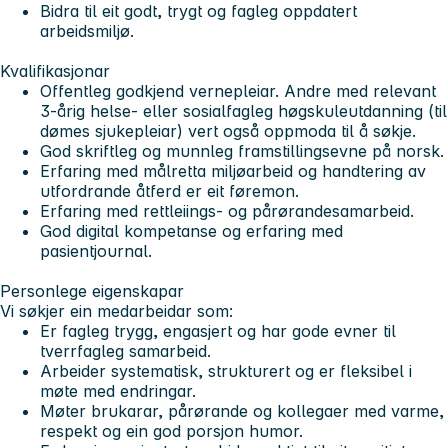
Bidra til eit godt, trygt og fagleg oppdatert
arbeidsmiljø.
Kvalifikasjonar
Offentleg godkjend vernepleiar. Andre med relevant
3-årig helse- eller sosialfagleg høgskuleutdanning (til
dømes sjukepleiar) vert også oppmoda til å søkje.
God skriftleg og munnleg framstillingsevne på norsk.
Erfaring med målretta miljøarbeid og handtering av
utfordrande åtferd er eit føremon.
Erfaring med rettleiings- og pårørandesamarbeid.
God digital kompetanse og erfaring med
pasientjournal.
Personlege eigenskapar
Vi søkjer ein medarbeidar som:
Er fagleg trygg, engasjert og har gode evner til
tverrfagleg samarbeid.
Arbeider systematisk, strukturert og er fleksibel i
møte med endringar.
Møter brukarar, pårørande og kollegaer med varme,
respekt og ein god porsjon humor.