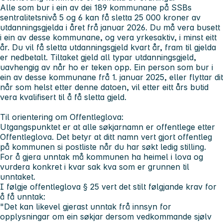
Alle som bur i ein av dei 189 kommunane på SSBs
sentralitetsnivå 5 og 6 kan få sletta 25 000 kroner av
utdanningsgjelda i året frå januar 2026. Du må vera busett
i ein av desse kommunane, og vera yrkesaktiv, i minst eitt
år. Du vil få sletta utdanningsgjeld kvart år, fram til gjelda
er nedbetalt. Tiltaket gjeld all typar utdanningsgjeld,
uavhengig av når ho er teken opp. Ein person som bur i
ein av desse kommunane frå 1. januar 2025, eller flyttar dit
når som helst etter denne datoen, vil etter eitt års butid
vera kvalifisert til å få sletta gjeld.
Til orientering om Offentleglova:
Utgangspunktet er at alle søkjarnamn er offentlege etter
Offentleglova. Det betyr at ditt namn vert gjort offentleg
på kommunen si postliste når du har søkt ledig stilling.
For å gjera unntak må kommunen ha heimel i lova og
vurdera konkret i kvar sak kva som er grunnen til
unntaket.
I følgje offentleglova § 25 vert det stilt følgjande krav for
å få unntak:
"Det kan likevel gjerast unntak frå innsyn for
opplysningar om ein søkjar dersom vedkommande sjølv