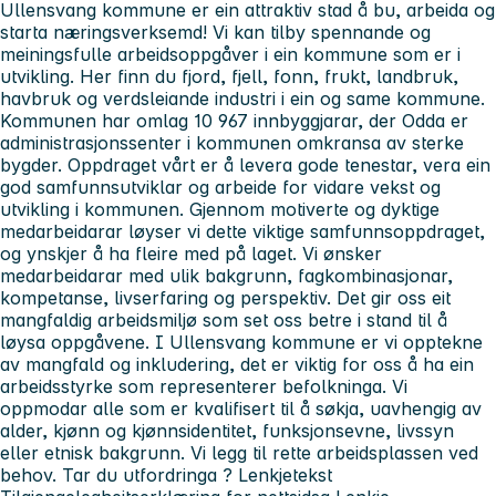
Ullensvang kommune er ein attraktiv stad å bu, arbeida og
starta næringsverksemd! Vi kan tilby spennande og
meiningsfulle arbeidsoppgåver i ein kommune som er i
utvikling. Her finn du fjord, fjell, fonn, frukt, landbruk,
havbruk og verdsleiande industri i ein og same kommune.
Kommunen har omlag 10 967 innbyggjarar, der Odda er
administrasjonssenter i kommunen omkransa av sterke
bygder. Oppdraget vårt er å levera gode tenestar, vera ein
god samfunnsutviklar og arbeide for vidare vekst og
utvikling i kommunen. Gjennom motiverte og dyktige
medarbeidarar løyser vi dette viktige samfunnsoppdraget,
og ynskjer å ha fleire med på laget. Vi ønsker
medarbeidarar med ulik bakgrunn, fagkombinasjonar,
kompetanse, livserfaring og perspektiv. Det gir oss eit
mangfaldig arbeidsmiljø som set oss betre i stand til å
løysa oppgåvene. I Ullensvang kommune er vi opptekne
av mangfald og inkludering, det er viktig for oss å ha ein
arbeidsstyrke som representerer befolkninga. Vi
oppmodar alle som er kvalifisert til å søkja, uavhengig av
alder, kjønn og kjønnsidentitet, funksjonsevne, livssyn
eller etnisk bakgrunn. Vi legg til rette arbeidsplassen ved
behov. Tar du utfordringa ? Lenkjetekst