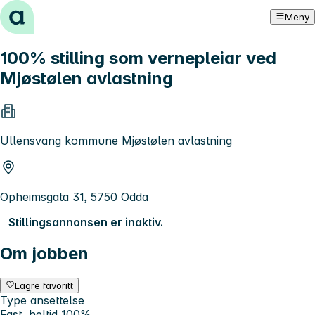
Hopp til innhold
Meny
100% stilling som vernepleiar ved
Mjøstølen avlastning
Ullensvang kommune Mjøstølen avlastning
Opheimsgata 31, 5750 Odda
Stillingsannonsen er inaktiv.
Om jobben
Lagre favoritt
Type ansettelse
Fast, heltid 100%