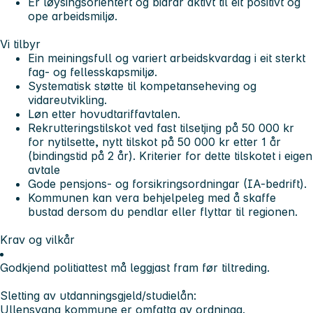
Er løysingsorientert og bidrar aktivt til eit positivt og
ope arbeidsmiljø.
Vi tilbyr
Ein meiningsfull og variert arbeidskvardag i eit sterkt
fag- og fellesskapsmiljø.
Systematisk støtte til kompetanseheving og
vidareutvikling.
Løn etter hovudtariffavtalen.
Rekrutteringstilskot ved fast tilsetjing på 50 000 kr
for nytilsette, nytt tilskot på 50 000 kr etter 1 år
(bindingstid på 2 år). Kriterier for dette tilskotet i eigen
avtale
Gode pensjons- og forsikringsordningar (IA-bedrift).
Kommunen kan vera behjelpeleg med å skaffe
bustad dersom du pendlar eller flyttar til regionen.
Krav og vilkår
Godkjend politiattest må leggjast fram før tiltreding.
Sletting av utdanningsgjeld/studielån:
Ullensvang kommune er omfatta av ordninga.