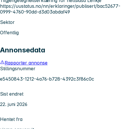
Tilgjengelegheitserklæring for nettsidsa Lenkje
https://uustatus.no/nn/erklaringer/publisert/bac52677-
0999-4760-90dd-d3d03abdaf49
Sektor
Offentlig
Annonsedata
Rapporter annonse
Stillingsnummer
e5450843-1212-4a76-b728-4392c3f86c0c
Sist endret
22. juni 2026
Hentet fra