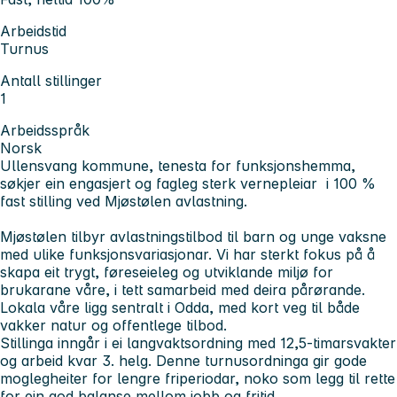
Arbeidstid
Turnus
Antall stillinger
1
Arbeidsspråk
Norsk
Ullensvang kommune, tenesta for funksjonshemma,
søkjer ein engasjert og fagleg sterk vernepleiar i 100 %
fast stilling ved Mjøstølen avlastning.
Mjøstølen tilbyr avlastningstilbod til barn og unge vaksne
med ulike funksjonsvariasjonar. Vi har sterkt fokus på å
skapa eit trygt, føreseieleg og utviklande miljø for
brukarane våre, i tett samarbeid med deira pårørande.
Lokala våre ligg sentralt i Odda, med kort veg til både
vakker natur og offentlege tilbod.
Stillinga inngår i ei langvaktsordning med 12,5-timarsvakter
og arbeid kvar 3. helg. Denne turnusordninga gir gode
moglegheiter for lengre friperiodar, noko som legg til rette
for ein god balanse mellom jobb og fritid.