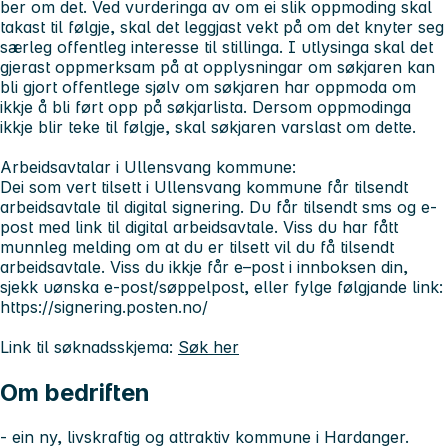
ber om det. Ved vurderinga av om ei slik oppmoding skal
takast til følgje, skal det leggjast vekt på om det knyter seg
særleg offentleg interesse til stillinga. I utlysinga skal det
gjerast oppmerksam på at opplysningar om søkjaren kan
bli gjort offentlege sjølv om søkjaren har oppmoda om
ikkje å bli ført opp på søkjarlista. Dersom oppmodinga
ikkje blir teke til følgje, skal søkjaren varslast om dette.
Arbeidsavtalar i Ullensvang kommune:
Dei som vert tilsett i Ullensvang kommune får tilsendt
arbeidsavtale til digital signering. Du får tilsendt sms og e-
post med link til digital arbeidsavtale. Viss du har fått
munnleg melding om at du er tilsett vil du få tilsendt
arbeidsavtale. Viss du ikkje får e–post i innboksen din,
sjekk uønska e-post/søppelpost, eller fylge følgjande link:
https://signering.posten.no/
Link til søknadsskjema:
Søk her
Om bedriften
- ein ny, livskraftig og attraktiv kommune i Hardanger.