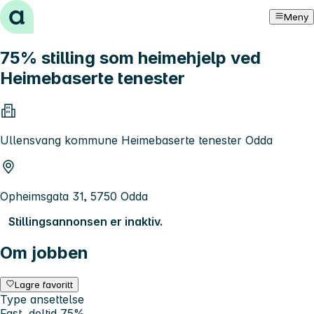
Hopp til innhold
Meny
75% stilling som heimehjelp ved
Heimebaserte tenester
Ullensvang kommune Heimebaserte tenester Odda
Opheimsgata 31, 5750 Odda
Stillingsannonsen er inaktiv.
Om jobben
Lagre favoritt
Type ansettelse
Fast, deltid 75%