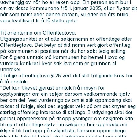
uavhengig av når ho er teken opp. Ein person som bur i
ein av desse kommunane frå 1. januar 2025, eller flyttar dit
når som helst etter denne datoen, vil etter eitt års butid
vera kvalifisert til å få sletta gjeld.
Til orientering om Offentleglova:
Utgangspunktet er at alle søkjarnamn er offentlege etter
Offentleglova. Det betyr at ditt namn vert gjort offentleg
på kommunen si postliste når du har søkt ledig stilling.
For å gjera unntak må kommunen ha heimel i lova og
vurdera konkret i kvar sak kva som er grunnen til
unntaket.
I følgje offentleglova § 25 vert det stilt følgjande krav for
å få unntak:
"Det kan likevel gjerast unntak frå innsyn for
opplysningar om ein søkjar dersom vedkommande sjølv
ber om det. Ved vurderinga av om ei slik oppmoding skal
takast til følgje, skal det leggjast vekt på om det knyter seg
særleg offentleg interesse til stillinga. I utlysinga skal det
gjerast oppmerksam på at opplysningar om søkjaren kan
bli gjort offentlege sjølv om søkjaren har oppmoda om
ikkje å bli ført opp på søkjarlista. Dersom oppmodinga
ikkje blir teke til følgje, skal søkjaren varslast om dette.