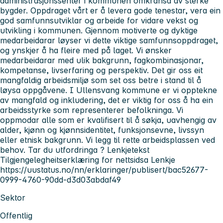
administrasjonssenter i kommunen omkransa av sterke
bygder. Oppdraget vårt er å levera gode tenestar, vera ein
god samfunnsutviklar og arbeide for vidare vekst og
utvikling i kommunen. Gjennom motiverte og dyktige
medarbeidarar løyser vi dette viktige samfunnsoppdraget,
og ynskjer å ha fleire med på laget. Vi ønsker
medarbeidarar med ulik bakgrunn, fagkombinasjonar,
kompetanse, livserfaring og perspektiv. Det gir oss eit
mangfaldig arbeidsmiljø som set oss betre i stand til å
løysa oppgåvene. I Ullensvang kommune er vi opptekne
av mangfald og inkludering, det er viktig for oss å ha ein
arbeidsstyrke som representerer befolkninga. Vi
oppmodar alle som er kvalifisert til å søkja, uavhengig av
alder, kjønn og kjønnsidentitet, funksjonsevne, livssyn
eller etnisk bakgrunn. Vi legg til rette arbeidsplassen ved
behov. Tar du utfordringa ? Lenkjetekst
Tilgjengelegheitserklæring for nettsidsa Lenkje
https://uustatus.no/nn/erklaringer/publisert/bac52677-
0999-4760-90dd-d3d03abdaf49
Sektor
Offentlig