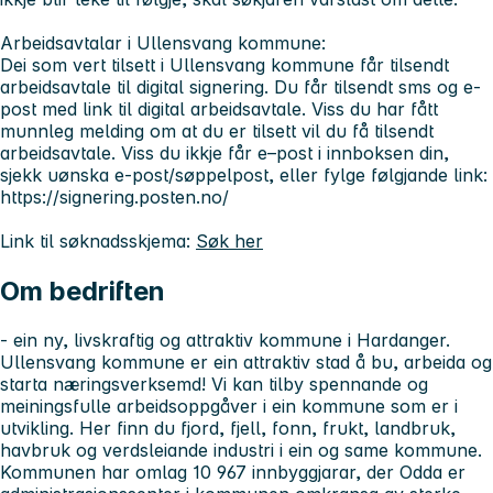
Arbeidsavtalar i Ullensvang kommune:
Dei som vert tilsett i Ullensvang kommune får tilsendt
arbeidsavtale til digital signering. Du får tilsendt sms og e-
post med link til digital arbeidsavtale. Viss du har fått
munnleg melding om at du er tilsett vil du få tilsendt
arbeidsavtale. Viss du ikkje får e–post i innboksen din,
sjekk uønska e-post/søppelpost, eller fylge følgjande link:
https://signering.posten.no/
Link til søknadsskjema:
Søk her
Om bedriften
- ein ny, livskraftig og attraktiv kommune i Hardanger.
Ullensvang kommune er ein attraktiv stad å bu, arbeida og
starta næringsverksemd! Vi kan tilby spennande og
meiningsfulle arbeidsoppgåver i ein kommune som er i
utvikling. Her finn du fjord, fjell, fonn, frukt, landbruk,
havbruk og verdsleiande industri i ein og same kommune.
Kommunen har omlag 10 967 innbyggjarar, der Odda er