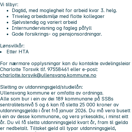
Vi tilbyr:
Dagtid, med moglegheit for arbeid kvar 3. helg.
Triveleg arbeidsmiljø med flotte kollegaer
Sjølvstendig og variert arbeid
Internundervisning og fagleg påfyll
Gode forsikrings- og pensjonsordningar.
Lønsvilkår:
Etter HTA
For nærmare opplysningar kan du kontakte avdelingsleiar
Charlotte Torsvik tlf. 97558461 eller e-post:
charlotte.torsvik@ullensvang.kommune.no
Sletting av utdanningsgjeld/studielån:
Ullensvang kommune er omfatta av ordninga.
Alle som bur i ein av dei 189 kommunane på SSBs
sentralitetsnivå 5 og 6 kan få sletta 25 000 kroner av
utdanningsgjelda i året frå januar 2026. Du må vera busett
i ein av desse kommunane, og vera yrkesaktiv, i minst eitt
år. Du vil få sletta utdanningsgjeld kvart år, fram til gjelda
er nedbetalt. Tiltaket gjeld all typar utdanningsgjeld,