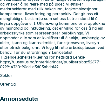
og ynskjer å ha fleire med på laget. Vi ønsker
medarbeidarar med ulik bakgrunn, fagkombinasjonar,
kompetanse, livserfaring og perspektiv. Det gir oss eit
mangfaldig arbeidsmiljø som set oss betre i stand til å
løysa oppgåvene. I Ullensvang kommune er vi opptekne
av mangfald og inkludering, det er viktig for oss å ha ein
arbeidsstyrke som representerer befolkninga. Vi
oppmodar alle som er kvalifisert til å søkja, uavhengig av
alder, kjønn og kjønnsidentitet, funksjonsevne, livssyn
eller etnisk bakgrunn. Vi legg til rette arbeidsplassen ved
behov. Tar du utfordringa ? Lenkjetekst
Tilgjengelegheitserklæring for nettsidsa Lenkje
https://uustatus.no/nn/erklaringer/publisert/bac52677-
0999-4760-90dd-d3d03abdaf49
Sektor
Offentlig
Annonsedata