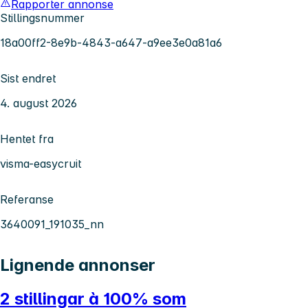
Rapporter annonse
Stillingsnummer
18a00ff2-8e9b-4843-a647-a9ee3e0a81a6
Sist endret
4. august 2026
Hentet fra
visma-easycruit
Referanse
3640091_191035_nn
Lignende annonser
2 stillingar à 100% som