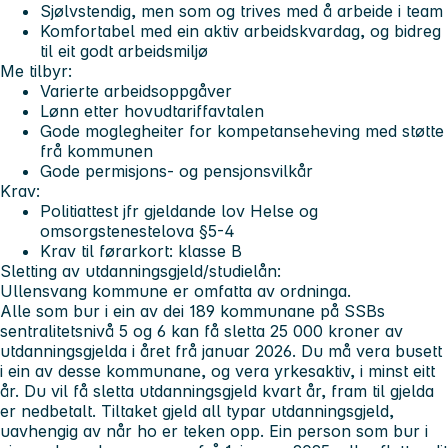
Sjølvstendig, men som og trives med å arbeide i team
Komfortabel med ein aktiv arbeidskvardag, og bidreg
til eit godt arbeidsmiljø
Me tilbyr:
Varierte arbeidsoppgåver
Lønn etter hovudtariffavtalen
Gode moglegheiter for kompetanseheving med støtte
frå kommunen
Gode permisjons- og pensjonsvilkår
Krav:
Politiattest jfr gjeldande lov Helse og
omsorgstenestelova §5-4
Krav til førarkort: klasse B
Sletting av utdanningsgjeld/studielån:
Ullensvang kommune er omfatta av ordninga.
Alle som bur i ein av dei 189 kommunane på SSBs
sentralitetsnivå 5 og 6 kan få sletta 25 000 kroner av
utdanningsgjelda i året frå januar 2026. Du må vera busett
i ein av desse kommunane, og vera yrkesaktiv, i minst eitt
år. Du vil få sletta utdanningsgjeld kvart år, fram til gjelda
er nedbetalt. Tiltaket gjeld all typar utdanningsgjeld,
uavhengig av når ho er teken opp. Ein person som bur i