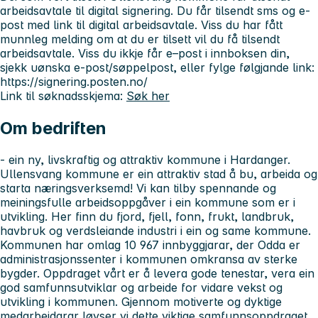
arbeidsavtale til digital signering. Du får tilsendt sms og e-
post med link til digital arbeidsavtale. Viss du har fått
munnleg melding om at du er tilsett vil du få tilsendt
arbeidsavtale. Viss du ikkje får e–post i innboksen din,
sjekk uønska e-post/søppelpost, eller fylge følgjande link:
https://signering.posten.no/
Link til søknadsskjema:
Søk her
Om bedriften
- ein ny, livskraftig og attraktiv kommune i Hardanger.
Ullensvang kommune er ein attraktiv stad å bu, arbeida og
starta næringsverksemd! Vi kan tilby spennande og
meiningsfulle arbeidsoppgåver i ein kommune som er i
utvikling. Her finn du fjord, fjell, fonn, frukt, landbruk,
havbruk og verdsleiande industri i ein og same kommune.
Kommunen har omlag 10 967 innbyggjarar, der Odda er
administrasjonssenter i kommunen omkransa av sterke
bygder. Oppdraget vårt er å levera gode tenestar, vera ein
god samfunnsutviklar og arbeide for vidare vekst og
utvikling i kommunen. Gjennom motiverte og dyktige
medarbeidarar løyser vi dette viktige samfunnsoppdraget,