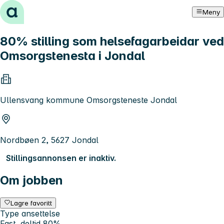
Hopp til innhold
Meny
80% stilling som helsefagarbeidar ved
Omsorgstenesta i Jondal
Ullensvang kommune Omsorgsteneste Jondal
Nordbøen 2, 5627 Jondal
Stillingsannonsen er inaktiv.
Om jobben
Lagre favoritt
Type ansettelse
Fast, deltid 80%