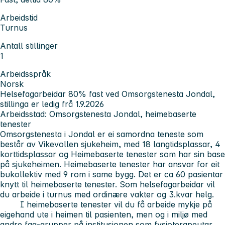
Arbeidstid
Turnus
Antall stillinger
1
Arbeidsspråk
Norsk
Helsefagarbeidar 80% fast ved Omsorgstenesta Jondal,
stillinga er ledig frå 1.9.2026
Arbeidsstad: Omsorgstenesta Jondal, heimebaserte
tenester
Omsorgstenesta i Jondal er ei samordna teneste som
består av Vikevollen sjukeheim, med 18 langtidsplassar, 4
korttidsplassar og Heimebaserte tenester som har sin base
på sjukeheimen. Heimebaserte tenester har ansvar for eit
bukollektiv med 9 rom i same bygg. Det er ca 60 pasientar
knytt til heimebaserte tenester. Som helsefagarbeidar vil
du arbeide i turnus med ordinære vakter og 3.kvar helg.
I heimebaserte tenester vil du få arbeide mykje på
eigehand ute i heimen til pasienten, men og i miljø med
andre fag-grupper på institusjonen som fysioterapeutar,