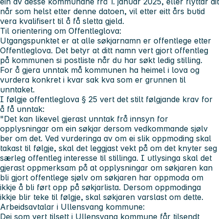
ein av desse kommunane frå 1. januar 2025, eller flyttar dit
når som helst etter denne datoen, vil etter eitt års butid
vera kvalifisert til å få sletta gjeld.
Til orientering om Offentleglova:
Utgangspunktet er at alle søkjarnamn er offentlege etter
Offentleglova. Det betyr at ditt namn vert gjort offentleg
på kommunen si postliste når du har søkt ledig stilling.
For å gjera unntak må kommunen ha heimel i lova og
vurdera konkret i kvar sak kva som er grunnen til
unntaket.
I følgje offentleglova § 25 vert det stilt følgjande krav for
å få unntak:
"Det kan likevel gjerast unntak frå innsyn for
opplysningar om ein søkjar dersom vedkommande sjølv
ber om det. Ved vurderinga av om ei slik oppmoding skal
takast til følgje, skal det leggjast vekt på om det knyter seg
særleg offentleg interesse til stillinga. I utlysinga skal det
gjerast oppmerksam på at opplysningar om søkjaren kan
bli gjort offentlege sjølv om søkjaren har oppmoda om
ikkje å bli ført opp på søkjarlista. Dersom oppmodinga
ikkje blir teke til følgje, skal søkjaren varslast om dette.
Arbeidsavtalar i Ullensvang kommune:
Dei som vert tilsett i Ullensvang kommune får tilsendt