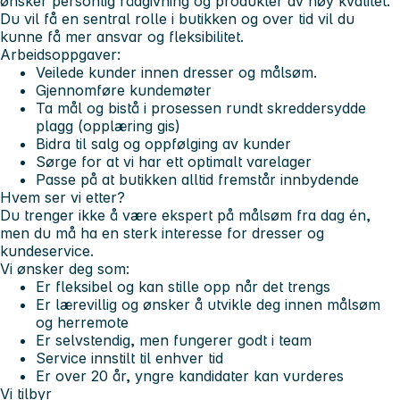
ønsker personlig rådgivning og produkter av høy kvalitet.
Du vil få en sentral rolle i butikken og over tid vil du
kunne få mer ansvar og fleksibilitet.
Arbeidsoppgaver:
Veilede kunder innen dresser og målsøm.
Gjennomføre kundemøter
Ta mål og bistå i prosessen rundt skreddersydde
plagg (opplæring gis)
Bidra til salg og oppfølging av kunder
Sørge for at vi har ett optimalt varelager
Passe på at butikken alltid fremstår innbydende
Hvem ser vi etter?
Du trenger ikke å være ekspert på målsøm fra dag én,
men du må ha en sterk interesse for dresser og
kundeservice.
Vi ønsker deg som:
Er fleksibel og kan stille opp når det trengs
Er lærevillig og ønsker å utvikle deg innen målsøm
og herremote
Er selvstendig, men fungerer godt i team
Service innstilt til enhver tid
Er over 20 år, yngre kandidater kan vurderes
Vi tilbyr