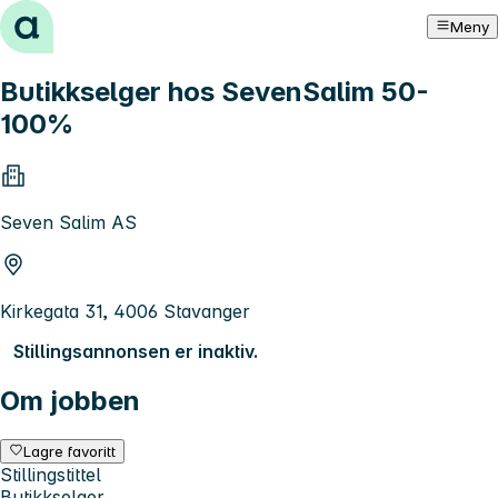
Hopp til innhold
Meny
Butikkselger hos SevenSalim 50-
100%
Seven Salim AS
Kirkegata 31, 4006 Stavanger
Stillingsannonsen er inaktiv.
Om jobben
Lagre favoritt
Stillingstittel
Butikkselger