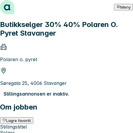
Hopp til innhold
Meny
Butikkselger 30% 40% Polaren O.
Pyret Stavanger
Polaren o. pyret
Søregata 25, 4006 Stavanger
Stillingsannonsen er inaktiv.
Om jobben
Lagre favoritt
Stillingstittel
Selger