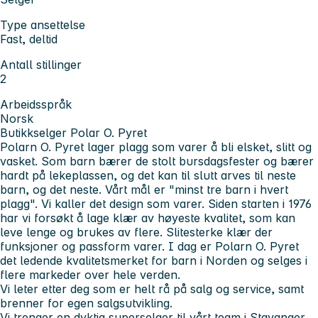
Type ansettelse
Fast, deltid
Antall stillinger
2
Arbeidsspråk
Norsk
Butikkselger Polar O. Pyret
Polarn O. Pyret lager plagg som varer å bli elsket, slitt og
vasket. Som barn bærer de stolt bursdagsfester og bærer
hardt på lekeplassen, og det kan til slutt arves til neste
barn, og det neste. Vårt mål er "minst tre barn i hvert
plagg". Vi kaller det design som varer. Siden starten i 1976
har vi forsøkt å lage klær av høyeste kvalitet, som kan
leve lenge og brukes av flere. Slitesterke klær der
funksjoner og passform varer. I dag er Polarn O. Pyret
det ledende kvalitetsmerket for barn i Norden og selges i
flere markeder over hele verden.
Vi leter etter deg som er helt rå på salg og service, samt
brenner for egen salgsutvikling.
Vi trenger en dyktig superselger til vårt team i Stavanger,