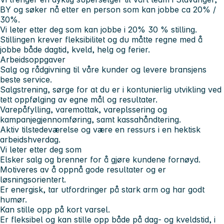
BY og søker nå etter en person som kan jobbe ca 20% /
30%.
Vi leter etter deg som kan jobbe i 20% 30 % stilling.
Stillingen krever fleksibilitet og du måtte regne med å
jobbe både dagtid, kveld, helg og ferier.
Arbeidsoppgaver
Salg og rådgivning til våre kunder og levere bransjens
beste service.
Salgstrening, sørge for at du er i kontunierlig utvikling ved
tett oppfølging av egne mål og resultater.
Varepåfylling, varemottak, vareplssering og
kampanjegjennomføring, samt kassahåndtering.
Aktiv tilstedeværelse og være en ressurs i en hektisk
arbeidshverdag.
Vi leter etter deg som
Elsker salg og brenner for å gjøre kundene fornøyd.
Motiveres av å oppnå gode resultater og er
løsningsorientert.
Er energisk, tar utfordringer på stark arm og har godt
humør.
Kan stille opp på kort varsel.
Er fleksibel og kan stille opp både på dag- og kveldstid, i