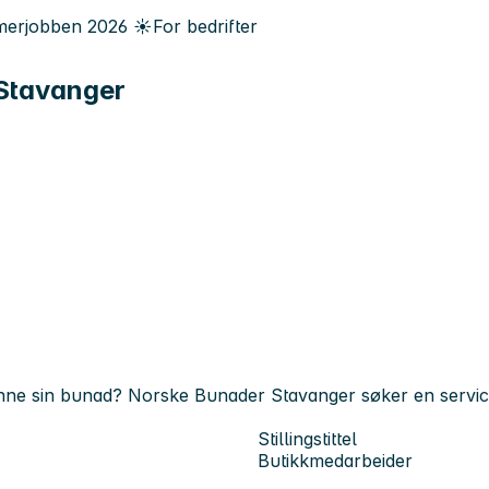
erjobben
2026
☀️
For bedrifter
Stavanger
finne sin bunad? Norske Bunader Stavanger søker en servicei
Stillingstittel
Butikkmedarbeider