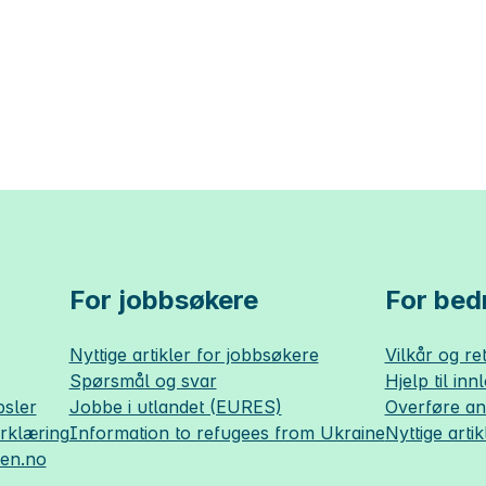
For jobbsøkere
For bedr
Nyttige artikler for jobbsøkere
Vilkår og ret
Spørsmål og svar
Hjelp til inn
sler
Jobbe i utlandet (EURES)
Overføre a
erklæring
Information to refugees from Ukraine
Nyttige artik
sen.no