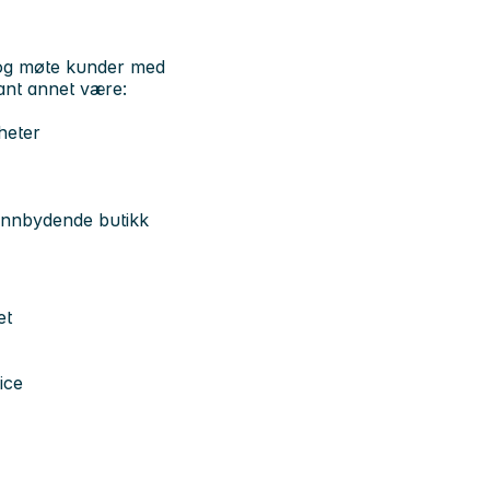
 og møte kunder med
lant annet være:
heter
 innbydende butikk
et
ice