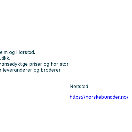
heim og Harstad.
utikk.
ransedyktige priser og har stor
ke leverandører og broderer
Nettsted
https://norskebunader.no/