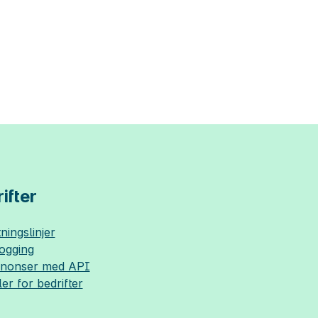
ifter
ningslinjer
logging
nnonser med API
ler for bedrifter