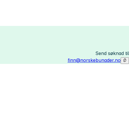
Send søknad til
finn@norskebunader.no