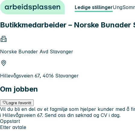
Hopp til innhold
Ledige stillinger
Ung
Somm
Butikkmedarbeider – Norske Bunader 
Norske Bunader Avd Stavanger
Hillevågsveien 67, 4016 Stavanger
Om jobben
Lagre favoritt
Vil du bli en del av et fagmiljø som hjelper kunder med å 
i Hillevågsveien 67. Send oss din søknad og CV i dag.
Oppstart
Etter avtale