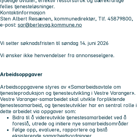
tydelige avtaler, effektiv ressursbruk og bærekraftige
felles tjenesteløsninger.
Kontaktinformasjon
Sten Albert Reisænen, kommunedirektør, Tlf. 45879800,
e-post:
sar@berlevag.kommune.no
Vi setter søknadsfristen til søndag 14. juni 2026
Vi ønsker ikke henvendelser fra annonseselgere.
Arbeidsoppgaver
Arbeidsoppgavene styres av «Samarbeidsavtale om
tjenesteproduksjon og tjenesteutvikling i Vestre Varanger».
Vestre Varanger-samarbeidet skal utvikle forpliktende
tjenestesamarbeid, og tjenesteutvikler har en sentral rolle i
dette arbeidet via oppgaver som:
Bidra til å videreutvikle tjenestesamarbeidet ved å
foreslå, utrede og initiere nye samarbeidsområder
Følge opp, evaluere, rapportere og bistå
eksisterende samarbeidsordninger