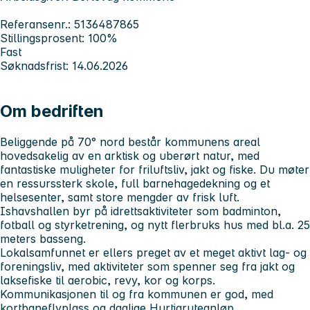
Referansenr.: 5136487865
Stillingsprosent: 100%
Fast
Søknadsfrist: 14.06.2026
Om bedriften
Beliggende på 70° nord består kommunens areal
hovedsakelig av en arktisk og uberørt natur, med
fantastiske muligheter for friluftsliv, jakt og fiske. Du møter
en ressurssterk skole, full barnehagedekning og et
helsesenter, samt store mengder av frisk luft.
Ishavshallen byr på idrettsaktiviteter som badminton,
fotball og styrketrening, og nytt flerbruks hus med bl.a. 25
meters basseng.
Lokalsamfunnet er ellers preget av et meget aktivt lag- og
foreningsliv, med aktiviteter som spenner seg fra jakt og
laksefiske til aerobic, revy, kor og korps.
Kommunikasjonen til og fra kommunen er god, med
kortbaneflyplass og daglige Hurtigruteanløp.