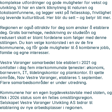
komplekse utfordringer og gode muligheter for vekst og
utvikling. Vi har en sterk tilknytning til naturen og
lokalsamfunnene, og legger vekt på fellesskap, frivillighet
og levende kulturtilbud. Her blir du sett – og betyr litt mer.
Regionen er også attraktiv for deg som ønsker å etablere
deg. Gratis barnehage, nedskriving av studielån og
redusert skatt er blant fordelene som følger med denne
stillingen. Du kan velge kontorsted i en av de fire
kommunene, og får gode muligheter til å kombinere jobb,
familie og egne interesser.
Vestre Varanger samarbeidet ble etablert i 2021 og
omfatter i dag fem interkommunale tjenester: økonomi,
barnevern, IT, tildelingskontor og plankontor. Et sjette
område, Nav Vestre Varanger, etableres 1. september.
Flere samarbeidsområder er under utredning.
Kommunene har en egen bygdevekstavtale med staten, og
fikk i 2026 status som én felles omstillingsregion.
Selskapet Vestre Varanger Utvikling AS bidrar til
etablering av nye arbeidsplasser i regionen.