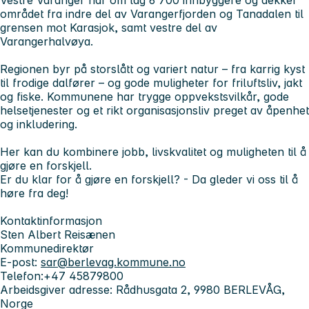
Vestre Varanger har om lag 6 700 innbyggere og dekker
området fra indre del av Varangerfjorden og Tanadalen til
grensen mot Karasjok, samt vestre del av
Varangerhalvøya.
Regionen byr på storslått og variert natur – fra karrig kyst
til frodige dalfører – og gode muligheter for friluftsliv, jakt
og fiske. Kommunene har trygge oppvekstsvilkår, gode
helsetjenester og et rikt organisasjonsliv preget av åpenhet
og inkludering.
Her kan du kombinere jobb, livskvalitet og muligheten til å
gjøre en forskjell.
Er du klar for å gjøre en forskjell? - Da gleder vi oss til å
høre fra deg!
Kontaktinformasjon
Sten Albert Reisænen
Kommunedirektør
E-post:
sar@berlevag.kommune.no
Telefon:+47 45879800
Arbeidsgiver adresse: Rådhusgata 2, 9980 BERLEVÅG,
Norge