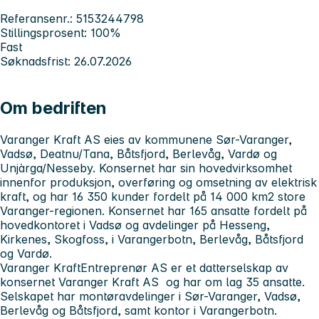
Referansenr.: 5153244798
Stillingsprosent: 100%
Fast
Søknadsfrist: 26.07.2026
Om bedriften
Varanger Kraft AS eies av kommunene Sør-Varanger,
Vadsø, Deatnu/Tana, Båtsfjord, Berlevåg, Vardø og
Unjàrga/Nesseby. Konsernet har sin hovedvirksomhet
innenfor produksjon, overføring og omsetning av elektrisk
kraft, og har 16 350 kunder fordelt på 14 000 km2 store
Varanger-regionen. Konsernet har 165 ansatte fordelt på
hovedkontoret i Vadsø og avdelinger på Hesseng,
Kirkenes, Skogfoss, i Varangerbotn, Berlevåg, Båtsfjord
og Vardø.
Varanger KraftEntreprenør AS er et datterselskap av
konsernet Varanger Kraft AS og har om lag 35 ansatte.
Selskapet har montøravdelinger i Sør-Varanger, Vadsø,
Berlevåg og Båtsfjord, samt kontor i Varangerbotn.