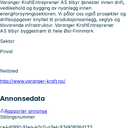
Varanger KraftEntreprenør AS tilbyr tjenester innen drift,
vedlikehold og bygging av nyanlegg innen
energiforsyningssektoren. Vi påtar oss også prosjekter og
driftsoppgaver knyttet til produksjonsanlegg, veglys og
tilsvarende infrastruktur. Varanger KraftEntreprenør
AS tilbyr byggestrøm til hele Øst-Finnmark
Sektor
Privat
Nettsted
http://www.varanger-kraft.no/
Annonsedata
Rapporter annonse
Stillingsnummer
ce4d0991-91ea-40c0-a7e6-93690858d233