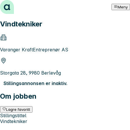
Hopp til innhold
Meny
Vindtekniker
Varanger KraftEntreprenør AS
Storgata 28, 9980 Berlevåg
Stillingsannonsen er inaktiv.
Om jobben
Lagre favoritt
Stillingstittel
Vindtekniker