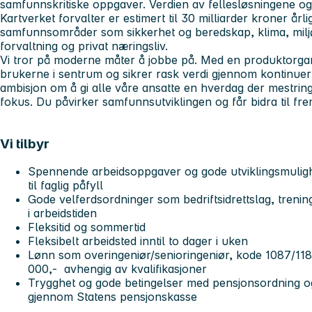
samfunnskritiske oppgaver. Verdien av fellesløsningene og
Kartverket forvalter er estimert til 30 milliarder kroner årli
samfunnsområder som sikkerhet og beredskap, klima, mil
forvaltning og privat næringsliv.
Vi tror på moderne måter å jobbe på. Med en produktorgani
brukerne i sentrum og sikrer rask verdi gjennom kontinuerl
ambisjon om å gi alle våre ansatte en hverdag der mestring
fokus. Du påvirker samfunnsutviklingen og får bidra til fre
Vi tilbyr
Spennende arbeidsoppgaver og gode utviklingsmuligh
til faglig påfyll
Gode velferdsordninger som bedriftsidrettslag, treni
i arbeidstiden
Fleksitid og sommertid
Fleksibelt arbeidsted inntil to dager i uken
Lønn som overingeniør/senioringeniør, kode 1087/1181,
000,- avhengig av kvalifikasjoner
Trygghet og gode betingelser med pensjonsordning og
gjennom Statens pensjonskasse