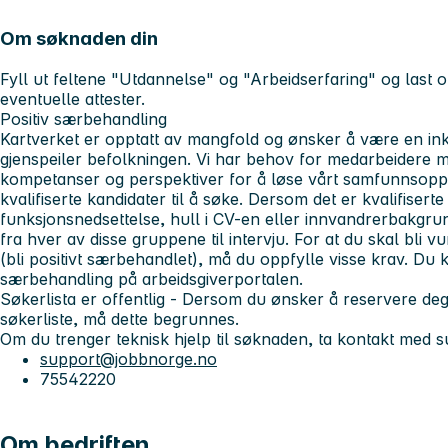
Om søknaden din
Fyll ut feltene "Utdannelse" og "Arbeidserfaring" og last 
eventuelle attester.
Positiv særbehandling
Kartverket er opptatt av mangfold og ønsker å være en i
gjenspeiler befolkningen. Vi har behov for medarbeidere m
kompetanser og perspektiver for å løse vårt samfunnsoppd
kvalifiserte kandidater til å søke. Dersom det er kvalifisert
funksjonsnedsettelse, hull i CV-en eller innvandrerbakgrunn
fra hver av disse gruppene til intervju. For at du skal bli 
(bli positivt særbehandlet), må du oppfylle visse krav. Du 
særbehandling på arbeidsgiverportalen.
Søkerlista er offentlig
- Dersom du ønsker å reservere deg 
søkerliste, må dette begrunnes.
Om du trenger teknisk hjelp
til søknaden, ta kontakt med
support@jobbnorge.no
75542220
Om bedriften