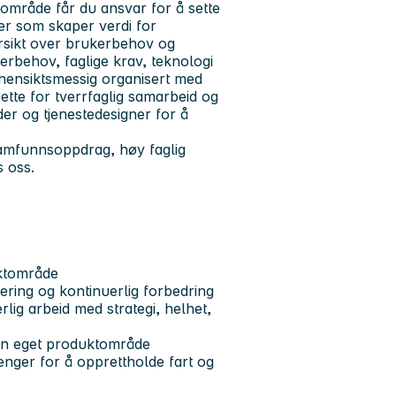
tområde får du ansvar for å sette
ter som skaper verdi for
ersikt over brukerbehov og
erbehov, faglige krav, teknologi
 hensiktsmessig organisert med
rette for tverrfaglig samarbeid og
er og tjenestedesigner for å
samfunnsoppdrag, høy faglig
s oss.
uktområde
tering og kontinuerlig forbedring
lig arbeid med strategi, helhet,
nen eget produktområde
enger for å opprettholde fart og