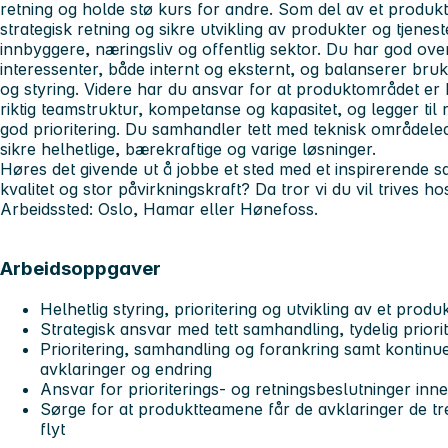
retning og holde stø kurs for andre. Som del av et produk
strategisk retning og sikre utvikling av produkter og tjenes
innbyggere, næringsliv og offentlig sektor. Du har god ov
interessenter, både internt og eksternt, og balanserer bruk
og styring. Videre har du ansvar for at produktområdet er
riktig teamstruktur, kompetanse og kapasitet, og legger til 
god prioritering. Du samhandler tett med teknisk områdeled
sikre helhetlige, bærekraftige og varige løsninger.
Høres det givende ut å jobbe et sted med et inspirerende 
kvalitet og stor påvirkningskraft? Da tror vi du vil trives ho
Arbeidssted: Oslo, Hamar eller Hønefoss.
Arbeidsoppgaver
Helhetlig styring, prioritering og utvikling av et prod
Strategisk ansvar med tett samhandling, tydelig priori
Prioritering, samhandling og forankring samt kontinuer
avklaringer og endring
Ansvar for prioriterings- og retningsbeslutninger in
Sørge for at produktteamene får de avklaringer de tr
flyt