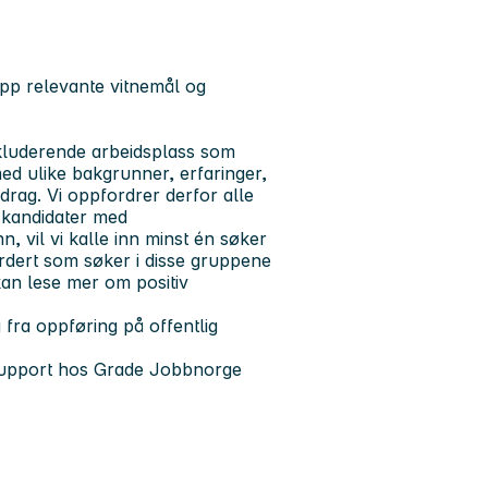
opp relevante vitnemål og
nkluderende arbeidsplass som
ed ulike bakgrunner, erfaringer,
rag. Vi oppfordrer derfor alle
e kandidater med
, vil vi kalle inn minst én søker
vurdert som søker i disse gruppene
kan lese mer om positiv
fra oppføring på offentlig
 support hos Grade Jobbnorge