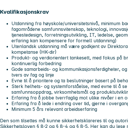
Kvalifikasjonskrav
Utdanning fra høyskole/universitetsnivå, minimum bac
fagområdene samfunnsvitenskap, teknologi, innovasj
tjenestedesign, forretningsutvikling, IT, ledelse, geo
erfaring kan kompensere for formell utdanning)
Utenlandsk utdanning må være godkjent av Direktora
kompetanse (HK-dir)
Produkt- og verdiorientert tankesett, med fokus på b
kontinuerlig forbedring
Gode samarbeids- og kommunikasjonsferdigheter, og ev
tvers av fag og linje
Evne til å prioritere og ta beslutninger basert på behov
Sterk helhets- og systemforståelse, med evne til å
samfunnsoppdrag, virksomhetsmål og produktutvikli
Erfaring fra å jobbe tverrfaglig mot ulike nivåer i en 
Erfaring fra å lede i endring over tid, gjerne i overga
Minimum 5 års relevant arbeidserfaring
Den som tilsettes må kunne sikkerhetsklareres til og auto
Sikkerhetsloven § 8-2 og § 8-4 og § 8-5. Her kan du les