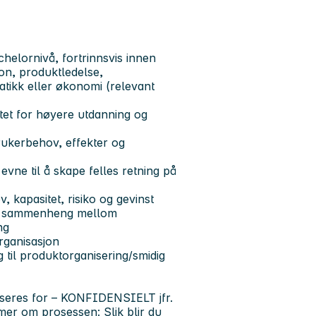
helornivå, fortrinnsvis innen
on, produktledelse,
matikk eller økonomi (relevant
tet for høyere utdanning og
rukerbehov, effekter og
ne til å skape felles retning på
, kapasitet, risiko og gevinst
 se sammenheng mellom
ng
organisasjon
ng til produktorganisering/smidig
riseres for – KONFIDENSIELT jfr.
e mer om prosessen:
Slik blir du