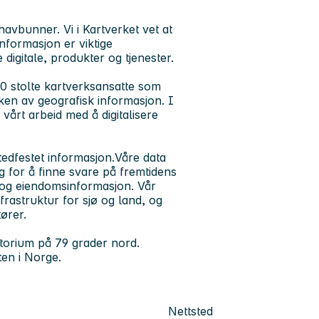
havbunner. Vi i Kartverket vet at
informasjon er viktige
igitale, produkter og tjenester.
0 stolte kartverksansatte som
uken av geografisk informasjon. I
 vårt arbeid med å digitalisere
tedfestet informasjon.Våre data
g for å finne svare på fremtidens
a og eiendomsinformasjon. Vår
rastruktur for sjø og land, og
ører.
atorium på 79 grader nord.
ten i Norge.
Nettsted