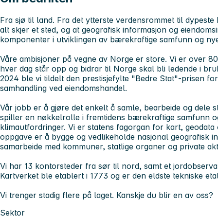
Fra sjø til land. Fra det ytterste verdensrommet til dypeste 
alt skjer et sted, og at geografisk informasjon og eiendoms
komponenter i utviklingen av bærekraftige samfunn og nye d
Våre ambisjoner på vegne av Norge er store. Vi er over 80
hver dag står opp og bidrar til Norge skal bli ledende i br
2024 ble vi tildelt den prestisjefylte "Bedre Stat"-prisen for
samhandling ved eiendomshandel.
Vår jobb er å gjøre det enkelt å samle, bearbeide og dele s
spiller en nøkkelrolle i fremtidens bærekraftige samfunn o
klimautfordringer. Vi er statens fagorgan for kart, geodat
oppgave er å bygge og vedlikeholde nasjonal geografisk inf
samarbeide med kommuner, statlige organer og private akt
Vi har 13 kontorsteder fra sør til nord, samt et jordobserv
Kartverket ble etablert i 1773 og er den eldste tekniske eta
Vi trenger stadig flere på laget. Kanskje du blir en av oss?
Sektor