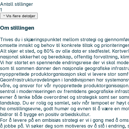
Antall stillinger
1
Vis flere detaljer
Om stillingen
Trives du i skjæringspunktet mellom strategi og gjennomfø
omsette innsikt og behov til konkrete tiltak og prioriteringe
Alt skjer et sted, og 80% av alle data er stedfestet. Kartve
nasjonal sikkerhet og beredskap, offentlig forvaltning, klima 
Vi har startet en spennende endringsreise der vi skal mode
som til sammen danner den nasjonale geografiske infrast
nyopprettede produktorganisasjon skal vi levere stor sam
Geoinfrastrukturavdelingen i landdivisjonen har systeman
våre, og ansvar for vår nyopprettede produktorganisasjon. 
sentral i moderniseringen av fremtidens geografiske infrast
evner å tenke både overordnet og strategisk samt ser sa
landskap. Du er rolig og samlet, selv når tempoet er høy
ha omstillingsevne, godt humør og evnen til å være en m
bidrar til å bygge en positiv arbeidskultur.
For å levere på en ambisiøs strategi er vi i gang med å omst
å jobbe på. Vi søker deg som motiveres av å stå i endring, 