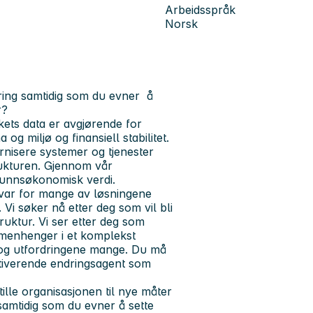
Arbeidsspråk
Norsk
ring samtidig som du evner å
r?
rkets data er avgjørende for
og miljø og finansiell stabilitet.
rnisere systemer og tjenester
rukturen. Gjennom vår
funnsøkonomisk verdi.
svar for mange av løsningene
Vi søker nå etter deg som vil bli
ruktur. Vi ser etter deg som
mmenhenger i et komplekst
t og utfordringene mange. Du må
otiverende endringsagent som
ille organisasjonen til nye måter
samtidig som du evner å sette