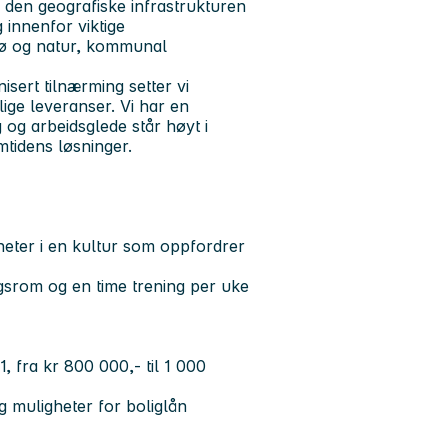
 den geografiske infrastrukturen
g innenfor viktige
jø og natur, kommunal
sert tilnærming setter vi
ige leveranser. Vi har en
 og arbeidsglede står høyt i
mtidens løsninger.
eter i en kultur som oppfordrer
ngsrom og en time trening per uke
 fra kr 800 000,- til 1 000
 muligheter for boliglån