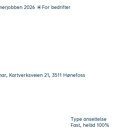
erjobben
2026
☀️
For bedrifter
r, Kartverksveien 21, 3511 Hønefoss
Type ansettelse
Fast, heltid 100%