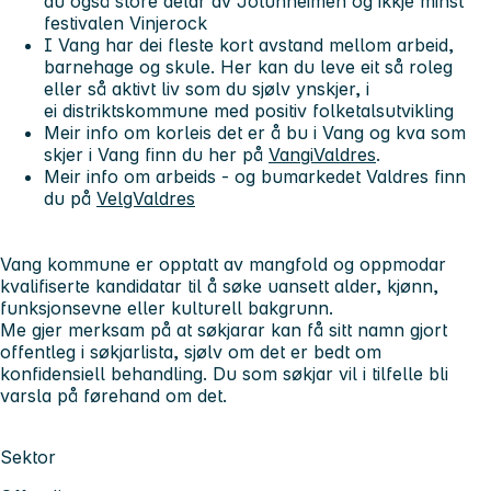
du også store delar av
Jotunheimen
og ikkje minst
festivalen
Vinjerock
I Vang har dei fleste kort avstand mellom arbeid,
barnehage og skule. Her kan du leve eit så roleg
eller så aktivt liv som du sjølv ynskjer, i
ei
distriktskommune med positiv folketalsutvikling
Meir info om korleis det er å bu i Vang og kva som
skjer i Vang finn du her på
VangiValdres
.
Meir info om arbeids - og bumarkedet Valdres finn
du på
VelgValdres
Vang kommune er opptatt av mangfold og oppmodar
kvalifiserte kandidatar til å søke uansett alder, kjønn,
funksjonsevne eller kulturell bakgrunn.
Me gjer merksam på at søkjarar kan få sitt namn gjort
offentleg i søkjarlista, sjølv om det er bedt om
konfidensiell behandling. Du som søkjar vil i tilfelle bli
varsla på førehand om det.
Sektor