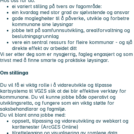
Hos oss får du:
ei variert stilling på tvers av fagområde:
ein kvardag med stor grad av sjølvstende og ansvar
gode moglegheiter til å påverke, utvikle og forbetre
kommunane sine løysingar
jobbe tett på samfunnsutvikling, arealforvaltning og
beslutningsgrunnlag
vere ein sentral ressurs for fleire kommunar - og sjå
direkte effekt av arbeidet ditt
Vi ser etter deg som er nysgjerrig, fagleg engasjert og som
trivst med å finne smarte og praktiske løysingar.
Om stillinga
Du vil få ei viktig rolle i å vidareutvikle og tilpasse
kartsystema til VGIS slik at dei blir effektive verktøy for
kommunane. Du vil kunne jobbe både operativt og
utviklingsretta, og fungere som ein viktig støtte for
saksbehandlarar og fagmiljø.
Du vil blant anna jobbe med:
oppsett, tilpassing og vidareutvikling av webkart og
karttenester (ArcGIS Online)
tilrettelegging og visualisering av romlege data