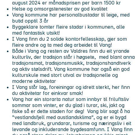
august 2024 er månadsprisen per barn 1500 kr
Helse og omsorgstenester av god kvalitet
Vang kommune har
personalbustadar til leige
, med
butid opptil 3 år
Byggeklare tomter
fleire stadar i kommunen, alle
med fantastisk utsikt!
I Vang finn du 2 solide
kontorfellesskap
, gjer som
fleire andre og ta med deg arbeidet til Vang!
Både i Vang og resten av Valdres finn du eit
yrande
kulturliv
, der tradisjon står i høgsete, med blant anna
tradisjonsmat, tradisjonsmusikk, tradisjonshandtverk
og aktiv stølsdrift. Vang kommune har også ein
god
kulturskule
med stort utval av tradisjonelle og
moderne aktivitetar
I Vang står lag, foreiningar og idrett sterkt, her finn
du aktivitetar for einkvar smak!
Vang har ein
storarta natur
som innbyr til friluftsliv
sommar som vinter, er du glad i turar, ski, jakt og
fiske så er dette staden for deg! Vang blir sagt å ha
"
vestlandsfjell med austlandsklima
", og er ei bygd
med landbruk, grundarar, turisme og næringsliv i eit
levande og inkluderande bygdesamfunn. I Vang finn