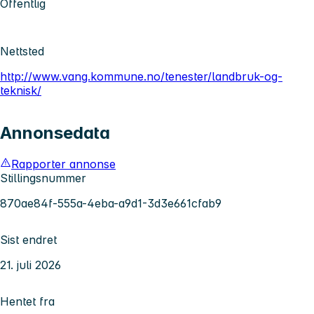
Offentlig
Nettsted
http://www.vang.kommune.no/tenester/landbruk-og-
teknisk/
Annonsedata
Rapporter annonse
Stillingsnummer
870ae84f-555a-4eba-a9d1-3d3e661cfab9
Sist endret
21. juli 2026
Hentet fra