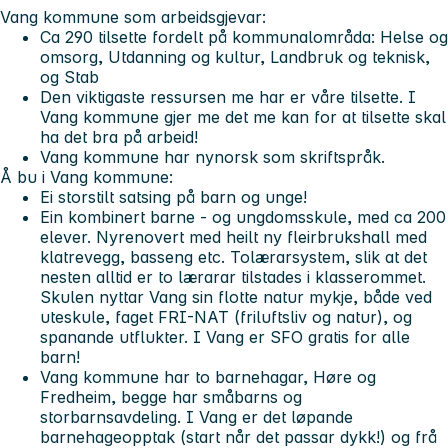
Vang kommune som arbeidsgjevar:
Ca 290 tilsette fordelt på kommunalområda: Helse og
omsorg, Utdanning og kultur, Landbruk og teknisk,
og Stab
Den viktigaste ressursen me har er våre tilsette. I
Vang kommune gjer me det me kan for at tilsette skal
ha det bra på arbeid!
Vang kommune har nynorsk som skriftspråk.
Å bu i Vang kommune:
Ei storstilt satsing på barn og unge!
Ein kombinert barne - og ungdomsskule, med ca 200
elever. Nyrenovert med heilt ny fleirbrukshall med
klatrevegg, basseng etc. Tolærarsystem, slik at det
nesten alltid er to lærarar tilstades i klasserommet.
Skulen nyttar Vang sin flotte natur mykje, både ved
uteskule, faget FRI-NAT (friluftsliv og natur), og
spanande utflukter.
I Vang er SFO gratis for alle
barn!
Vang kommune har to barnehagar, Høre og
Fredheim, begge har småbarns og
storbarnsavdeling.
I Vang er det løpande
barnehageopptak (start når det passar dykk!) og frå