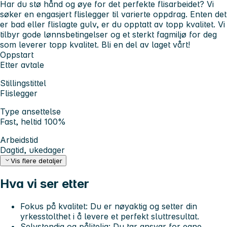
Har du stø hånd og øye for det perfekte flisarbeidet? Vi
søker en engasjert flislegger til varierte oppdrag. Enten det
er bad eller flislagte gulv, er du opptatt av topp kvalitet. Vi
tilbyr gode lønnsbetingelser og et sterkt fagmiljø for deg
som leverer topp kvalitet. Bli en del av laget vårt!
Oppstart
Etter avtale
Stillingstittel
Flislegger
Type ansettelse
Fast, heltid 100%
Arbeidstid
Dagtid, ukedager
Vis flere detaljer
Hva vi ser etter
Fokus på kvalitet:
Du er nøyaktig og setter din
yrkesstolthet i å levere et perfekt sluttresultat.
Selvstendig og pålitelig:
Du tar ansvar for egne