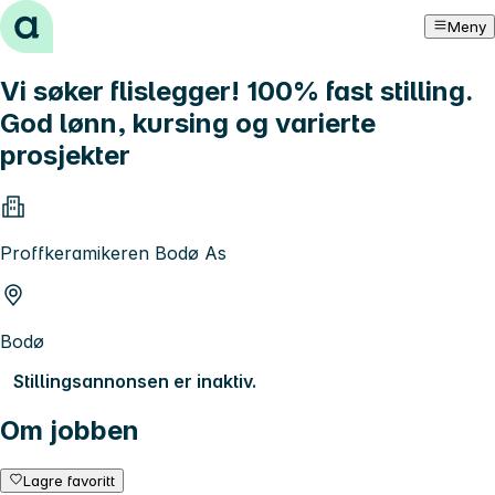
Hopp til innhold
Meny
Vi søker flislegger! 100% fast stilling.
God lønn, kursing og varierte
prosjekter
Proffkeramikeren Bodø As
Bodø
Stillingsannonsen er inaktiv.
Om jobben
Lagre favoritt