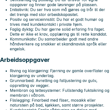
oppgaver og finner gode løsninger på plassen.
Initiativrik:
Du ser hva som må gjøres og trår til der
det trengs med stor arbeidskapasitet.
Positiv og serviceinnstilt:
Du har et godt humør og
trives med kundekontakt i private hjem.
Faglig dyktig:
Du har gjerne solid erfaring fra faget.
Dette er ikke et krav, opplæring gis til rette kandidat.
Kommunikativ:
Du samarbeider godt med andre
håndverkere og snakker et skandinavisk språk eller
engelsk.
Arbeidsoppgaver
Riving og klargjøring:
Fjerning av gamle overflater og
klargjøring av underlag.
Grunnarbeid:
Avretting og falljustering av gulv,
oppretting av vegger.
Membran og tettesystemer:
Fullstendig fuktsikring og
membran i våtrom.
Flislegging:
Finarbeid med fliser, mosaikk eller
naturstein på bad, kjøkken, samt større prosjekter.
Kundekontakt:
Faglig rådgivning og dialog med