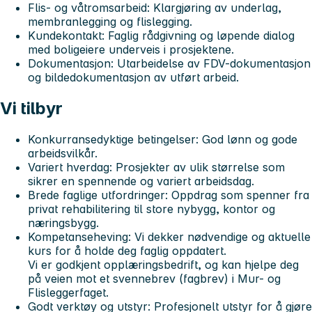
Flis- og våtromsarbeid:
Klargjøring av underlag,
membranlegging og flislegging.
Kundekontakt:
Faglig rådgivning og løpende dialog
med boligeiere underveis i prosjektene.
Dokumentasjon:
Utarbeidelse av FDV-dokumentasjon
og bildedokumentasjon av utført arbeid.
Vi tilbyr
Konkurransedyktige betingelser:
God lønn og gode
arbeidsvilkår.
Variert hverdag:
Prosjekter av ulik størrelse som
sikrer en spennende og variert arbeidsdag.
Brede faglige utfordringer:
Oppdrag som spenner fra
privat rehabilitering til store nybygg, kontor og
næringsbygg.
Kompetanseheving:
Vi dekker nødvendige og aktuelle
kurs for å holde deg faglig oppdatert.
Vi er godkjent opplæringsbedrift, og kan hjelpe deg
på veien mot et svennebrev (fagbrev) i Mur- og
Flisleggerfaget.
Godt verktøy og utstyr:
Profesjonelt utstyr for å gjøre