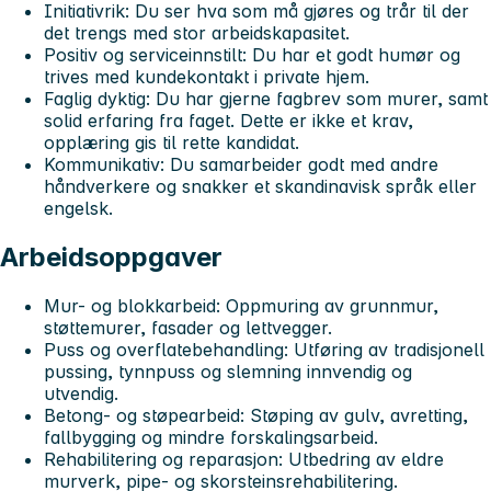
Initiativrik:
Du ser hva som må gjøres og trår til der
det trengs med stor arbeidskapasitet.
Positiv og serviceinnstilt:
Du har et godt humør og
trives med kundekontakt i private hjem.
Faglig dyktig:
Du har gjerne fagbrev som murer, samt
solid erfaring fra faget. Dette er ikke et krav,
opplæring gis til rette kandidat.
Kommunikativ:
Du samarbeider godt med andre
håndverkere og snakker et skandinavisk språk eller
engelsk.
Arbeidsoppgaver
Mur- og blokkarbeid:
Oppmuring av grunnmur,
støttemurer, fasader og lettvegger.
Puss og overflatebehandling:
Utføring av tradisjonell
pussing, tynnpuss og slemning innvendig og
utvendig.
Betong- og støpearbeid:
Støping av gulv, avretting,
fallbygging og mindre forskalingsarbeid.
Rehabilitering og reparasjon:
Utbedring av eldre
murverk, pipe- og skorsteinsrehabilitering.