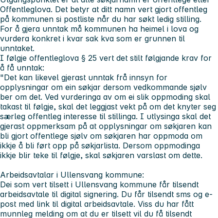
Offentleglova. Det betyr at ditt namn vert gjort offentleg
på kommunen si postliste når du har søkt ledig stilling.
For å gjera unntak må kommunen ha heimel i lova og
vurdera konkret i kvar sak kva som er grunnen til
unntaket.
I følgje offentleglova § 25 vert det stilt følgjande krav for
å få unntak:
"Det kan likevel gjerast unntak frå innsyn for
opplysningar om ein søkjar dersom vedkommande sjølv
ber om det. Ved vurderinga av om ei slik oppmoding skal
takast til følgje, skal det leggjast vekt på om det knyter seg
særleg offentleg interesse til stillinga. I utlysinga skal det
gjerast oppmerksam på at opplysningar om søkjaren kan
bli gjort offentlege sjølv om søkjaren har oppmoda om
ikkje å bli ført opp på søkjarlista. Dersom oppmodinga
ikkje blir teke til følgje, skal søkjaren varslast om dette.
Arbeidsavtalar i Ullensvang kommune:
Dei som vert tilsett i Ullensvang kommune får tilsendt
arbeidsavtale til digital signering. Du får tilsendt sms og e-
post med link til digital arbeidsavtale. Viss du har fått
munnleg melding om at du er tilsett vil du få tilsendt