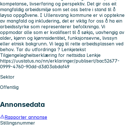
kompetanse, livserfaring og perspektiv. Det gir oss eit
mangfaldig arbeidsmiljø som set oss betre i stand til å
løysa oppgåvene. I Ullensvang kommune er vi opptekne
av mangfald og inkludering, det er viktig for oss å ha ein
arbeidsstyrke som representerer befolkninga. Vi
oppmodar alle som er kvalifisert til å søkja, uavhengig av
alder, kjønn og kjønnsidentitet, funksjonsevne, livssyn
eller etnisk bakgrunn. Vi legg til rette arbeidsplassen ved
behov. Tar du utfordringa ? Lenkjetekst
Tilgjengelegheitserklæring for nettsidsa Lenkje
https://uustatus.no/nn/erklaringer/publisert/bac52677-
0999-4760-90dd-d3d03abdaf49
Sektor
Offentlig
Annonsedata
Rapporter annonse
Stillingsnummer