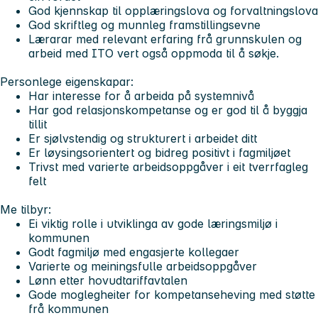
God kjennskap til opplæringslova og forvaltningslova
God skriftleg og munnleg framstillingsevne
Lærarar med relevant erfaring frå grunnskulen og
arbeid med ITO vert også oppmoda til å søkje.
Personlege eigenskapar:
Har interesse for å arbeida på systemnivå
Har god relasjonskompetanse og er god til å byggja
tillit
Er sjølvstendig og strukturert i arbeidet ditt
Er løysingsorientert og bidreg positivt i fagmiljøet
Trivst med varierte arbeidsoppgåver i eit tverrfagleg
felt
Me tilbyr:
Ei viktig rolle i utviklinga av gode læringsmiljø i
kommunen
Godt fagmiljø med engasjerte kollegaer
Varierte og meiningsfulle arbeidsoppgåver
Lønn etter hovudtariffavtalen
Gode moglegheiter for kompetanseheving med støtte
frå kommunen