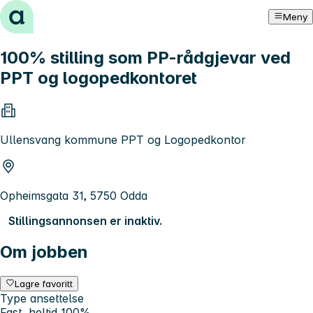
Hopp til innhold
Meny
100% stilling som PP-rådgjevar ved
PPT og logopedkontoret
Ullensvang kommune PPT og Logopedkontor
Opheimsgata 31, 5750 Odda
Stillingsannonsen er inaktiv.
Om jobben
Lagre favoritt
Type ansettelse
Fast, heltid 100%