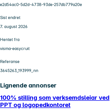
e2d54ac0-5d2d-4738-93de-257db779a20e
Sist endret
7. august 2026
Hentet fra
visma-easycruit
Referanse
3645263_193999_nn
Lignende annonser
100% stilling som verksemdsleiar ved
PPT og logopedkontoret