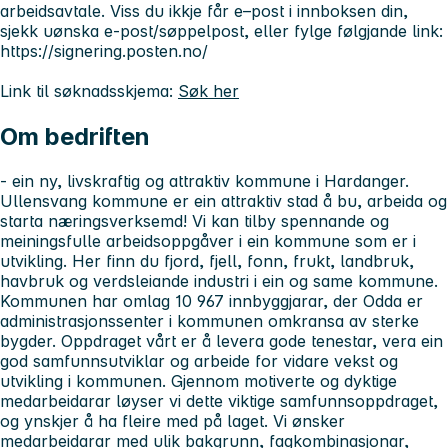
arbeidsavtale. Viss du ikkje får e–post i innboksen din,
sjekk uønska e-post/søppelpost, eller fylge følgjande link:
https://signering.posten.no/
Link til søknadsskjema:
Søk her
Om bedriften
- ein ny, livskraftig og attraktiv kommune i Hardanger.
Ullensvang kommune er ein attraktiv stad å bu, arbeida og
starta næringsverksemd! Vi kan tilby spennande og
meiningsfulle arbeidsoppgåver i ein kommune som er i
utvikling. Her finn du fjord, fjell, fonn, frukt, landbruk,
havbruk og verdsleiande industri i ein og same kommune.
Kommunen har omlag 10 967 innbyggjarar, der Odda er
administrasjonssenter i kommunen omkransa av sterke
bygder. Oppdraget vårt er å levera gode tenestar, vera ein
god samfunnsutviklar og arbeide for vidare vekst og
utvikling i kommunen. Gjennom motiverte og dyktige
medarbeidarar løyser vi dette viktige samfunnsoppdraget,
og ynskjer å ha fleire med på laget. Vi ønsker
medarbeidarar med ulik bakgrunn, fagkombinasjonar,