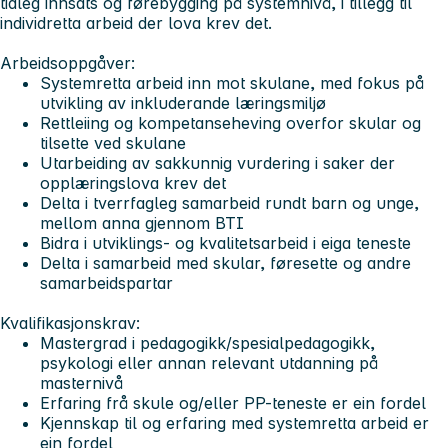
tidleg innsats og førebygging på systemnivå, i tillegg til
individretta arbeid der lova krev det.
Arbeidsoppgåver:
Systemretta arbeid inn mot skulane, med fokus på
utvikling av inkluderande læringsmiljø
Rettleiing og kompetanseheving overfor skular og
tilsette ved skulane
Utarbeiding av sakkunnig vurdering i saker der
opplæringslova krev det
Delta i tverrfagleg samarbeid rundt barn og unge,
mellom anna gjennom BTI
Bidra i utviklings- og kvalitetsarbeid i eiga teneste
Delta i samarbeid med skular, føresette og andre
samarbeidspartar
Kvalifikasjonskrav:
Mastergrad i pedagogikk/spesialpedagogikk,
psykologi eller annan relevant utdanning på
masternivå
Erfaring frå skule og/eller PP-teneste er ein fordel
Kjennskap til og erfaring med systemretta arbeid er
ein fordel