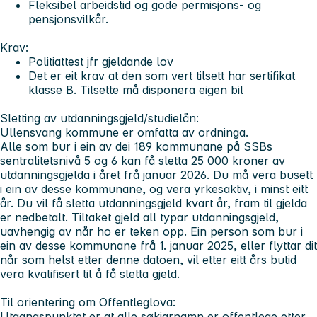
Fleksibel arbeidstid og gode permisjons- og
pensjonsvilkår.
Krav:
Politiattest jfr gjeldande lov
Det er eit krav at den som vert tilsett har sertifikat
klasse B. Tilsette må disponera eigen bil
Sletting av utdanningsgjeld/studielån:
Ullensvang kommune er omfatta av ordninga.
Alle som bur i ein av dei 189 kommunane på SSBs
sentralitetsnivå 5 og 6 kan få sletta 25 000 kroner av
utdanningsgjelda i året frå januar 2026. Du må vera busett
i ein av desse kommunane, og vera yrkesaktiv, i minst eitt
år. Du vil få sletta utdanningsgjeld kvart år, fram til gjelda
er nedbetalt. Tiltaket gjeld all typar utdanningsgjeld,
uavhengig av når ho er teken opp. Ein person som bur i
ein av desse kommunane frå 1. januar 2025, eller flyttar dit
når som helst etter denne datoen, vil etter eitt års butid
vera kvalifisert til å få sletta gjeld.
Til orientering om Offentleglova:
Utgangspunktet er at alle søkjarnamn er offentlege etter