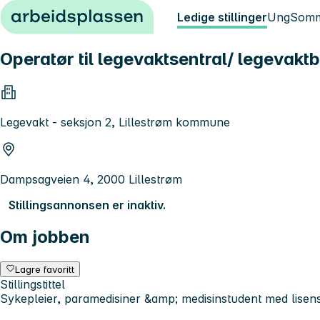
Hopp til innhold
Ledige stillinger
Ung
Somm
Operatør til legevaktsentral/ legevakt
Legevakt - seksjon 2, Lillestrøm kommune
Dampsagveien 4, 2000 Lillestrøm
Stillingsannonsen er inaktiv.
Om jobben
Lagre favoritt
Stillingstittel
Sykepleier, paramedisiner &amp; medisinstudent med lisen