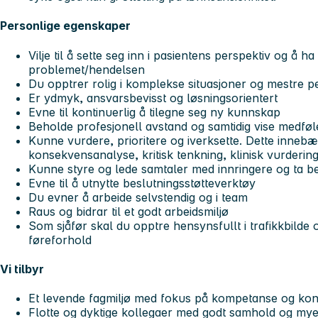
Personlige egenskaper
Vilje til å sette seg inn i pasientens perspektiv og å ha
problemet/hendelsen
Du opptrer rolig i komplekse situasjoner og mestre 
Er ydmyk, ansvarsbevisst og løsningsorientert
Evne til kontinuerlig å tilegne seg ny kunnskap
Beholde profesjonell avstand og samtidig vise medføl
Kunne vurdere, prioritere og iverksette. Dette inneb
konsekvensanalyse, kritisk tenkning, klinisk vurdering
Kunne styre og lede samtaler med innringere og ta b
Evne til å utnytte beslutningsstøtteverktøy
Du evner å arbeide selvstendig og i team
Raus og bidrar til et godt arbeidsmiljø
Som sjåfør skal du opptre hensynsfullt i trafikkbilde 
føreforhold
Vi tilbyr
Et levende fagmiljø med fokus på kompetanse og konti
Flotte og dyktige kollegaer med godt samhold og my