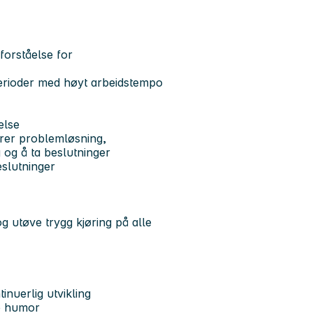
 forståelse for
perioder med høyt arbeidstempo
else
ærer problemløsning,
 og å ta beslutninger
eslutninger
og utøve trygg kjøring på alle
nuerlig utvikling
e humor