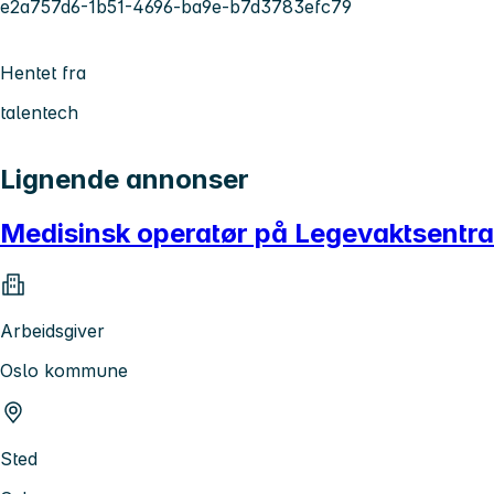
e2a757d6-1b51-4696-ba9e-b7d3783efc79
Hentet fra
talentech
Lignende annonser
Medisinsk operatør på Legevaktsentrale
Arbeidsgiver
Oslo kommune
Sted