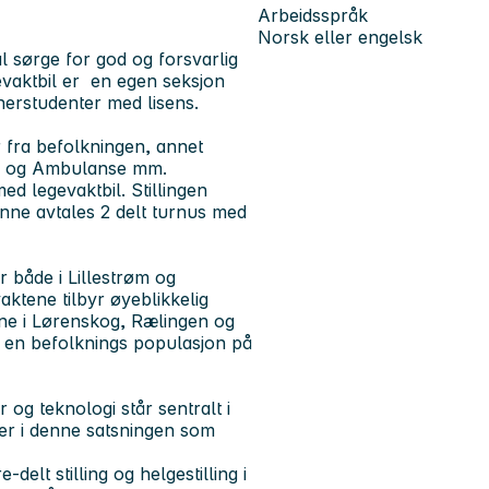
Arbeidsspråk
Norsk eller engelsk
l sørge for god og forsvarlig
evaktbil er en egen seksjon
nerstudenter med lisens.
 fra befolkningen, annet
ti og Ambulanse mm.
ed legevaktbil. Stillingen
unne avtales 2 delt turnus med
 både i Lillestrøm og
ktene tilbyr øyeblikkelig
ne i Lørenskog, Rælingen og
r en befolknings populasjon på
g teknologi står sentralt i
ter i denne satsningen som
-delt stilling og helgestilling i