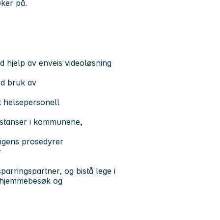
søker på.
ed hjelp av enveis videoløsning
ed bruk av
t helsepersonell
nstanser i kommunene,
ingens prosedyrer
r
arringspartner, og bistå lege i
, hjemmebesøk og