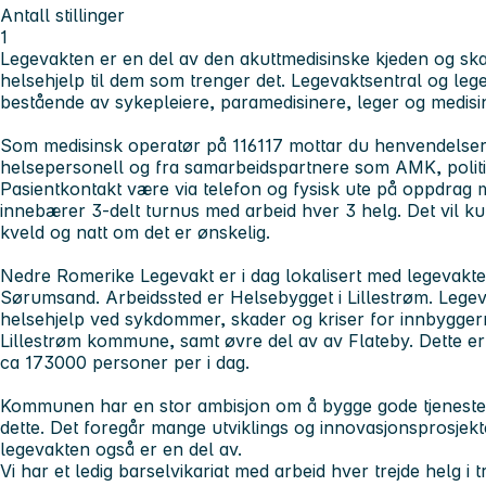
Antall stillinger
1
Legevakten er en del av den akuttmedisinske kjeden og ska
helsehjelp til dem som trenger det. Legevaktsentral og leg
bestående av sykepleiere, paramedisinere, leger og medisi
Som medisinsk operatør på 116117 mottar du henvendelser
helsepersonell og fra samarbeidspartnere som AMK, poli
Pasientkontakt være via telefon og fysisk ute på oppdrag m
innebærer 3-delt turnus med arbeid hver 3 helg. Det vil k
kveld og natt om det er ønskelig.
Nedre Romerike Legevakt er i dag lokalisert med legevakter
Sørumsand. Arbeidssted er Helsebygget i Lillestrøm. Legeva
helsehjelp ved sykdommer, skader og kriser for innbygger
Lillestrøm kommune, samt øvre del av av Flateby. Dette e
ca 173000 personer per i dag.
Kommunen har en stor ambisjon om å bygge gode tjenester o
dette. Det foregår mange utviklings og innovasjonsprosjek
legevakten også er en del av.
Vi har et ledig barselvikariat med arbeid hver trejde helg i tre