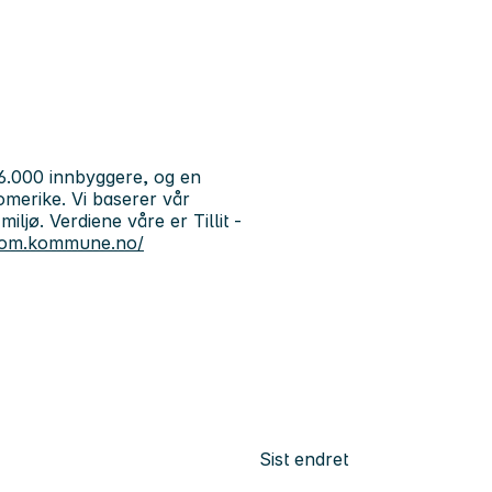
6.000 innbyggere, og en
merike. Vi baserer vår
jø. Verdiene våre er Tillit -
strom.kommune.no/
Sist endret