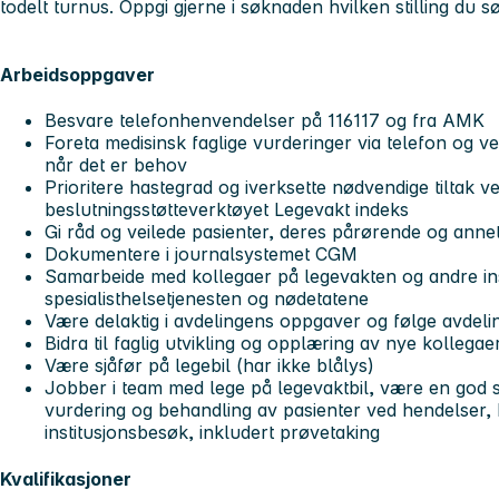
todelt turnus. Oppgi gjerne i søknaden hvilken stilling du 
Arbeidsoppgaver
Besvare telefonhenvendelser på 116117 og fra AMK
Foreta medisinsk faglige vurderinger via telefon og v
når det er behov
Prioritere hastegrad og iverksette nødvendige tiltak v
beslutningsstøtteverktøyet Legevakt indeks
Gi råd og veilede pasienter, deres pårørende og anne
Dokumentere i journalsystemet CGM
Samarbeide med kollegaer på legevakten og andre i
spesialisthelsetjenesten og nødetatene
Være delaktig i avdelingens oppgaver og følge avdel
Bidra til faglig utvikling og opplæring av nye kollegae
Være sjåfør på legebil (har ikke blålys)
Jobber i team med lege på legevaktbil, være en god sp
vurdering og behandling av pasienter ved hendelser
institusjonsbesøk, inkludert prøvetaking
Kvalifikasjoner