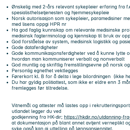
Ønskelig med 2-års relevant sykepleier erfaring fra f.
spesialisthelsetjenesten og hjemmesykepleie
Norsk autorisasjon som sykepleier, paramedisiner me
med lisens oppgi HPR nr
Ha god faglig kunnskap om relevante medisinske probl
medisinsk fagterminologi og kjennskap til bruk av op
God forståelse av system, medisinsk logistikk og pasie
Gode dataferdigheter
Gode kommunikasjonsferdigheter ved å kunne lytte
hvordan man kommuniserer verbalt og nonverbalt
God muntlig og skriftlig fremstillingsevne på norsk o
Personlig egnethet vektlegges
Førerkort kl. B for å delta i lege bilordningen (ikke he
Du har gyldig politiattest, som ikke er eldre enn 3 må
fremlegges før tiltredelse.
Vitnemål og attester må lastes opp i rekrutteringspor
utlandet legger du ved
godkjenning fra HK-dir;
https://hkdir.no/utdanning-fra
at dokumentasjon på blant annet avtjent verneplikt o
syke også kan gi uttelling på lønnsansiennitet.