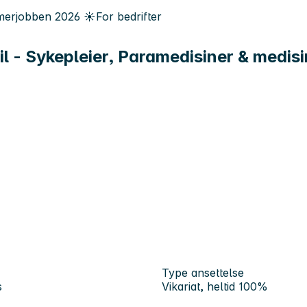
erjobben
2026
☀️
For bedrifter
bil - Sykepleier, Paramedisiner & medis
Type ansettelse
s
Vikariat, heltid 100%