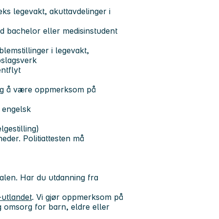
eks legevakt, akuttavdelinger i
d bachelor eller medisinstudent
emstillinger i legevakt,
pslagsverk
ntflyt
 og å være oppmerksom på
g engelsk
lgestilling)
neder. Politiattesten må
talen. Har du utdanning fra
-utlandet
. Vi gjør oppmerksom på
g omsorg for barn, eldre eller