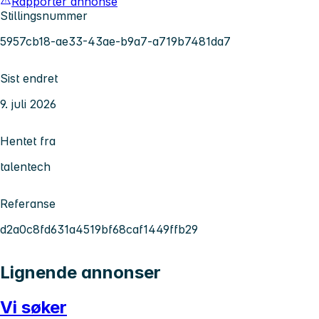
Rapporter annonse
Stillingsnummer
5957cb18-ae33-43ae-b9a7-a719b7481da7
Sist endret
9. juli 2026
Hentet fra
talentech
Referanse
d2a0c8fd631a4519bf68caf1449ffb29
Lignende annonser
Vi søker