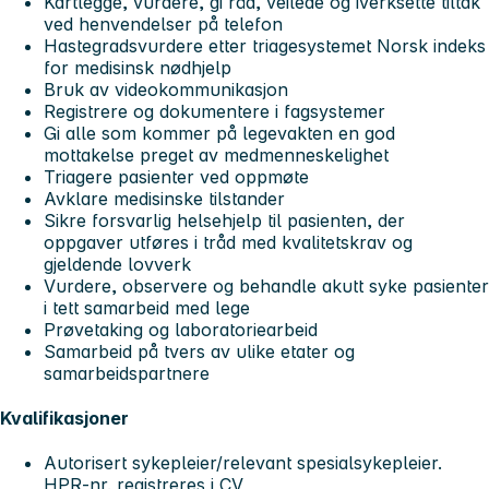
Kartlegge, vurdere, gi råd, veilede og iverksette tiltak
ved henvendelser på telefon
Hastegradsvurdere etter triagesystemet Norsk indeks
for medisinsk nødhjelp
Bruk av videokommunikasjon
Registrere og dokumentere i fagsystemer
Gi alle som kommer på legevakten en god
mottakelse preget av medmenneskelighet
Triagere pasienter ved oppmøte
Avklare medisinske tilstander
Sikre forsvarlig helsehjelp til pasienten, der
oppgaver utføres i tråd med kvalitetskrav og
gjeldende lovverk
Vurdere, observere og behandle akutt syke pasienter
i tett samarbeid med lege
Prøvetaking og laboratoriearbeid
Samarbeid på tvers av ulike etater og
samarbeidspartnere
Kvalifikasjoner
Autorisert sykepleier/relevant spesialsykepleier.
HPR-nr. registreres i CV