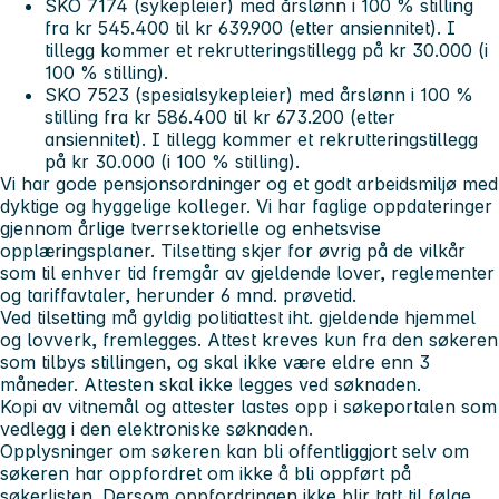
SKO 7174 (sykepleier) med årslønn i 100 % stilling
fra kr 545.400 til kr 639.900 (etter ansiennitet). I
tillegg kommer et rekrutteringstillegg på kr 30.000 (i
100 % stilling).
SKO 7523 (spesialsykepleier) med årslønn i 100 %
stilling fra kr 586.400 til kr 673.200 (etter
ansiennitet). I tillegg kommer et rekrutteringstillegg
på kr 30.000 (i 100 % stilling).
Vi har gode pensjonsordninger og et godt arbeidsmiljø med
dyktige og hyggelige kolleger. Vi har faglige oppdateringer
gjennom årlige tverrsektorielle og enhetsvise
opplæringsplaner. Tilsetting skjer for øvrig på de vilkår
som til enhver tid fremgår av gjeldende lover, reglementer
og tariffavtaler, herunder 6 mnd. prøvetid.
Ved tilsetting må gyldig politiattest iht. gjeldende hjemmel
og lovverk, fremlegges. Attest kreves kun fra den søkeren
som tilbys stillingen, og skal ikke være eldre enn 3
måneder. Attesten skal ikke legges ved søknaden.
Kopi av vitnemål og attester lastes opp i søkeportalen som
vedlegg i den elektroniske søknaden.
Opplysninger om søkeren kan bli offentliggjort selv om
søkeren har oppfordret om ikke å bli oppført på
søkerlisten. Dersom oppfordringen ikke blir tatt til følge,