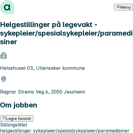
Hopp til innhold
Meny
Helgestillinger på legevakt -
sykepleier/spesialsykepleier/paramedi
siner
Helsehuset 03, Ullensaker kommune
Ragnar Strøms Veg 6, 2050 Jessheim
Om jobben
Lagre favoritt
Stillingstittel
helgestillinger sykepleier/spesialsykepleier/paramedisiner