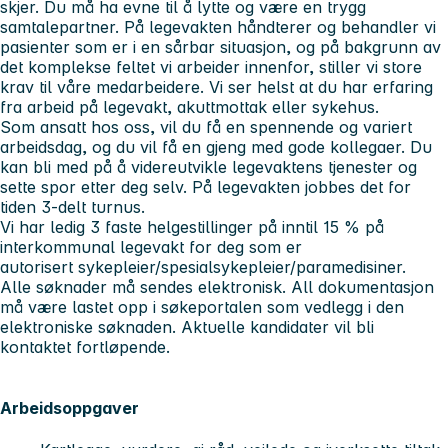
skjer. Du må ha evne til å lytte og være en trygg
samtalepartner. På legevakten håndterer og behandler vi
pasienter som er i en sårbar situasjon, og på bakgrunn av
det komplekse feltet vi arbeider innenfor, stiller vi store
krav til våre medarbeidere. Vi ser helst at du har erfaring
fra arbeid på legevakt, akuttmottak eller sykehus.
Som ansatt hos oss, vil du få en spennende og variert
arbeidsdag, og du vil få en gjeng med gode kollegaer. Du
kan bli med på å videreutvikle legevaktens tjenester og
sette spor etter deg selv. På legevakten jobbes det for
tiden 3-delt turnus.
Vi har ledig 3 faste helgestillinger på inntil 15 % på
interkommunal legevakt for deg som er
autorisert
sykepleier/spesialsykepleier/paramedisiner.
Alle søknader må sendes elektronisk. All dokumentasjon
må være lastet opp i søkeportalen som vedlegg i den
elektroniske søknaden. Aktuelle kandidater vil bli
kontaktet fortløpende.
Arbeidsoppgaver