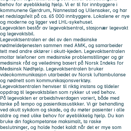
behov for øyeblikkelig hjelp. Vi er til for innbyggere i
kommunene Gjerdrum, Nannestad og Ullensaker, og har
et nedslagsfelt på ca. 65 000 innbyggere. Lokalene er nye
og moderne og ligger ved LHL-sykehuset.
Legevakten består av legevaktsentral, stasjonær legevakt
og legevaktsbil.
Legevaktsentralen er del av den medisinske
nødmeldetjenesten sammen med AMK, og samarbeider
tett med andre aktører i akutt-kjeden. Legevaktsentralen
mottar telefoner om medisinske problemstillinger og gir
medisinsk råd og veiledning basert på Norsk Indeks for
Medisinsk Nødhjelp. Legevaktsentralen bruker
videokommunikasjon utarbeidet av Norsk luftambulanse
og nødnett som kommunikasjonsverktøy.
Legevaktsentralen henviser til riktig instans og tildeler
oppdrag til legevaktsbilen som rykker ut ved behov.
På legevakten er arbeidshverdagen variert, både med
tanke på tempo og pasientkasustikker. Vi gir behandling
ved akutt sykdom og skade, og du møter pasienter i alle
aldre og med ulike behov for øyeblikkelig hjelp. Du kan
bruke din fagkompetanse maksimalt, ta raske
beslutninger, og holde hodet kaldt når det er mye som