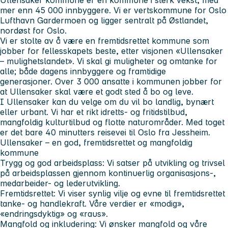
Ullensaker kommune er en kommune i sterk vekst, med
mer enn 45 000 innbyggere. Vi er vertskommune for Oslo
Lufthavn Gardermoen og ligger sentralt på Østlandet,
nordøst for Oslo.
Vi er stolte av å være en fremtidsrettet kommune som
jobber for fellesskapets beste, etter visjonen «Ullensaker
– mulighetslandet». Vi skal gi muligheter og omtanke for
alle; både dagens innbyggere og framtidige
generasjoner. Over 3 000 ansatte i kommunen jobber for
at Ullensaker skal være et godt sted å bo og leve.
I Ullensaker kan du velge om du vil bo landlig, bynært
eller urbant. Vi har et rikt idretts- og fritidstilbud,
mangfoldig kulturtilbud og flotte naturområder. Med toget
er det bare 40 minutters reisevei til Oslo fra Jessheim.
Ullensaker – en god, fremtidsrettet og mangfoldig
kommune
Trygg og god arbeidsplass:
Vi satser på utvikling og trivsel
på arbeidsplassen gjennom kontinuerlig organisasjons-,
medarbeider- og lederutvikling.
Fremtidsrettet:
Vi viser synlig vilje og evne til fremtidsrettet
tanke- og handlekraft. Våre verdier er «modig»,
«endringsdyktig» og «raus».
Mangfold og inkludering:
Vi ønsker mangfold og våre