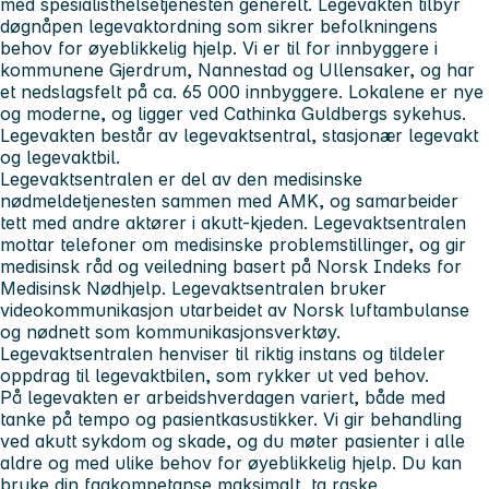
med spesialisthelsetjenesten generelt. Legevakten tilbyr
døgnåpen legevaktordning som sikrer befolkningens
behov for øyeblikkelig hjelp. Vi er til for innbyggere i
kommunene Gjerdrum, Nannestad og Ullensaker, og har
et nedslagsfelt på ca. 65 000 innbyggere. Lokalene er nye
og moderne, og ligger ved Cathinka Guldbergs sykehus.
Legevakten består av legevaktsentral, stasjonær legevakt
og legevaktbil.
Legevaktsentralen er del av den medisinske
nødmeldetjenesten sammen med AMK, og samarbeider
tett med andre aktører i akutt-kjeden. Legevaktsentralen
mottar telefoner om medisinske problemstillinger, og gir
medisinsk råd og veiledning basert på Norsk Indeks for
Medisinsk Nødhjelp. Legevaktsentralen bruker
videokommunikasjon utarbeidet av Norsk luftambulanse
og nødnett som kommunikasjonsverktøy.
Legevaktsentralen henviser til riktig instans og tildeler
oppdrag til legevaktbilen, som rykker ut ved behov.
På legevakten er arbeidshverdagen variert, både med
tanke på tempo og pasientkasustikker. Vi gir behandling
ved akutt sykdom og skade, og du møter pasienter i alle
aldre og med ulike behov for øyeblikkelig hjelp. Du kan
bruke din fagkompetanse maksimalt, ta raske