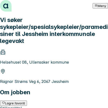
Hopp til innhold
Meny
Vi søker
sykepleier/spesialsykepleier/paramedi
siner til Jessheim interkommunale
legevakt
Helsehuset 08, Ullensaker kommune
Ragnar Strøms Veg 6, 2067 Jessheim
Om jobben
Lagre favoritt