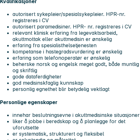
Kvalifikasjoner
autorisert sykepleier/spesialsykepleier. HPR-nr.
registreres i CV
autorisert paramedisiner. HPR- nr. registreres i CV
relevant klinisk erfaring fra legevaktsarbeid,
akuttmottak eller akuttmedisin er ønskelig
erfaring fra spesialisthelsetjenesten
kompetanse i hastegradsvurdering er ønskelig
erfaring som telefonoperatør er ønskelig
beherske norsk og engelsk meget godt, både muntlig
og skriftlig
gode dataferdigheter
god medisinskfaglig kunnskap
personlig egnethet blir betydelig vektlagt
Personlige egenskaper
innehar beslutningsevne i akuttmedisinske situasjoner
liker å jobbe i beredskap og å planlegge for det
uforutsette
er systematisk, strukturert og fleksibel
er selvstendig og målrettet