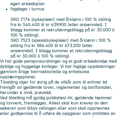
egen arbeidsplan
fagdager i turnus
SKO 7174 (sykepleier) med årslønn i 100 % stilling
fra kr 545.400 til kr 639.900 (etter ansiennitet). I
tillegg kommer et rekrutteringstillegg på kr 30.000 (i
100 % stilling).
SKO 7523 (spesialsykepleier) med årslønn i 100 %
stilling fra kr 586.400 til kr 673.200 (etter
ansiennitet). I tillegg kommer et rekrutteringstillegg
på kr 30.000 (i 100 % stilling).
Vi har gode pensjonsordninger og et godt arbeidsmiljø med
dyktige og hyggelige kolleger. Vi har faglige oppdateringer
gjennom årlige tverrsektorielle og enhetsvise
opplæringsplaner.
Tilsetting skjer for øvrig på de vilkår som til enhver tid
fremgår av gjeldende lover, reglementer og tariffavtaler,
herunder 6 mnd. prøvetid.
Ved tilsetting må gyldig politiattest iht. gjeldende hjemmel
og lovverk, fremlegges. Attest skal kun kreves av den
søkeren som tilbys stillingen eller som skal oppnevnes
eller godkjennes til å utføre de oppgaver som omfattes av