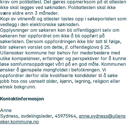
krav om politiattest. Det gjøres oppmerksom på at attesten
ikke skal legges ved søknaden. Politiattesten skal ikke
være eldre enn 3 måneder.
Kopi av vitnemål og attester lastes opp i søkeportalen som
vedlegg i den elektroniske søknaden.
Opplysninger om søkeren kan bli offentliggjort selv om
søkeren har oppfordret om ikke å bli oppført på
søkerlisten. Dersom oppfordringen ikke blir tatt til følge,
blir søkeren varslet om dette, jf. offentleglova § 25.
Ullensaker kommune har behov for medarbeidere med
ulike kompetanser, erfaringer og perspektiver for å kunne
løse samfunnsoppdraget vårt på en god måte. Kommunen
ønsker å gjenspeile mangfoldet i befolkningen. Vi
oppfordrer derfor alle kvalifiserte kandidater til å søke
jobb hos oss uansett alder, kjønn, legning, religion eller
etnisk bakgrunn.
Kontaktinformasjon
Anne
Sydness, avdelingsleder, 45975964,
anne.sydness@ullens
aker.kommune.no