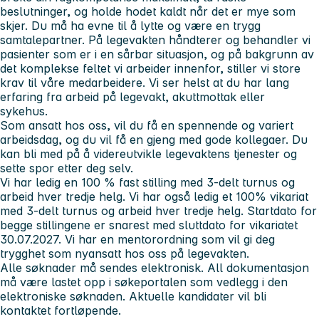
beslutninger, og holde hodet kaldt når det er mye som
skjer. Du må ha evne til å lytte og være en trygg
samtalepartner. På legevakten håndterer og behandler vi
pasienter som er i en sårbar situasjon, og på bakgrunn av
det komplekse feltet vi arbeider innenfor, stiller vi store
krav til våre medarbeidere. Vi ser helst at du har lang
erfaring fra arbeid på legevakt, akuttmottak eller
sykehus.
Som ansatt hos oss, vil du få en spennende og variert
arbeidsdag, og du vil få en gjeng med gode kollegaer. Du
kan bli med på å videreutvikle legevaktens tjenester og
sette spor etter deg selv.
Vi har ledig en 100 % fast stilling med 3-delt turnus og
arbeid hver tredje helg. Vi har også ledig et 100% vikariat
med 3-delt turnus og arbeid hver tredje helg. Startdato for
begge stillingene er snarest med sluttdato for vikariatet
30.07.2027. Vi har en mentorordning som vil gi deg
trygghet som nyansatt hos oss på legevakten.
Alle søknader må sendes elektronisk. All dokumentasjon
må være lastet opp i søkeportalen som vedlegg i den
elektroniske søknaden. Aktuelle kandidater vil bli
kontaktet fortløpende.