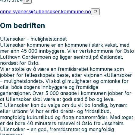
45975964
anne.sydness@ullensaker.kommune.no
Om bedriften
Ullensaker - mulighetslandet
Ullensaker kommune er en kommune i sterk vekst, med
mer enn 45 000 innbyggere. Vi er vertskommune for Oslo
Lufthavn Gardermoen og ligger sentralt på Østlandet,
nordøst for Oslo.
Vi er stolte av å være en fremtidsrettet kommune som
jobber for fellesskapets beste, etter visjonen «Ullensaker
– mulighetslandet». Vi skal gi muligheter og omtanke for
alle; både dagens innbyggere og framtidige
generasjoner. Over 3 000 ansatte i kommunen jobber for
at Ullensaker skal være et godt sted å bo og leve.
I Ullensaker kan du velge om du vil bo landlig, bynært
eller urbant. Vi har et rikt idretts- og fritidstilbud,
mangfoldig kulturtilbud og flotte naturområder. Med toget
er det bare 40 minutters reisevei til Oslo fra Jessheim.
Ullensaker – en god, fremtidsrettet og mangfoldig