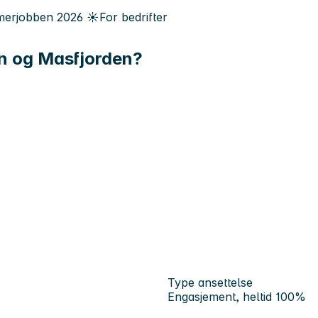
erjobben
2026
☀️
For bedrifter
len og Masfjorden?
Type ansettelse
Engasjement, heltid 100%