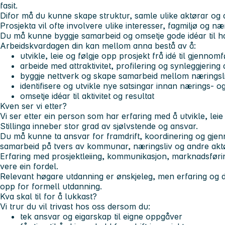
fasit.
Difor må du kunne skape struktur, samle ulike aktørar og 
Prosjekta vil ofte involvere ulike interesser, fagmiljø og næ
Du må kunne byggje samarbeid og omsetje gode idéar til h
Arbeidskvardagen din kan mellom anna bestå av å:
utvikle, leie og følgje opp prosjekt frå idé til gjennom
arbeide med attraktivitet, profilering og synleggjering
byggje nettverk og skape samarbeid mellom nærings
identifisere og utvikle nye satsingar innan nærings- 
omsetje idéar til aktivitet og resultat
Kven ser vi etter?
Vi ser etter ein person som har erfaring med å utvikle, leie
Stillinga inneber stor grad av sjølvstende og ansvar.
Du må kunne ta ansvar for framdrift, koordinering og gjen
samarbeid på tvers av kommunar, næringsliv og andre aktø
Erfaring med prosjektleiing, kommunikasjon, marknadsførin
vere ein fordel.
Relevant høgare utdanning er ønskjeleg, men erfaring og 
opp for formell utdanning.
Kva skal til for å lukkast?
Vi trur du vil trivast hos oss dersom du:
tek ansvar og eigarskap til eigne oppgåver