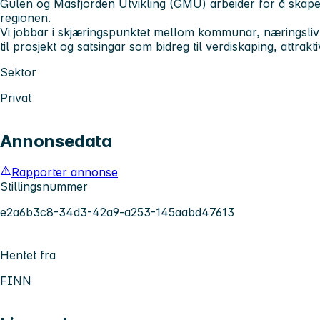
Gulen og Masfjorden Utvikling (GMU) arbeider for å skape 
regionen.
Vi jobbar i skjæringspunktet mellom kommunar, næringsliv o
til prosjekt og satsingar som bidreg til verdiskaping, attraktiv
Sektor
Privat
Annonsedata
Rapporter annonse
Stillingsnummer
e2a6b3c8-34d3-42a9-a253-145aabd47613
Hentet fra
FINN