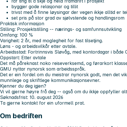
får ting til å skje og held framdrift i prosjekt
byggjer gode relasjonar og tillit
trivst med å finne løysingar der vegen ikkje alltid er t
set pris på stor grad av sjølvstende og handlingsrom
Praktisk informasjon
Stilling: Prosjektstilling -- nærings- og samfunnsutvikling
Omfang: 100 %
Varigheit: 2 år, med moglegheit for fast tilsetjing.
Løns - og arbeidsvilkår etter avtale.
Arbeidsstad: Fortrinnsvis Sløvåg, med kontordagar i båd
Oppstart: Etter avtale
Det må påreknast noko reiseverksemd, og førarkort klasse
GMU nyttar nynorsk som arbeidsspråk.
Det er ein fordel om du meistrar nynorsk godt, men det vik
munnlege og skriftlege kommunikasjonsevner.
Kjenner du deg igjen?
Vi vil gjerne høyre frå deg -- også om du ikkje oppfyller al
Søknadsfrist: 10. august 2026
Ta gjerne kontakt for ein uformell prat.
Om bedriften