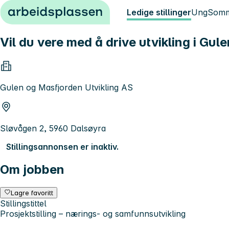
Hopp til innhold
Ledige stillinger
Ung
Somm
Vil du vere med å drive utvikling i Gu
Gulen og Masfjorden Utvikling AS
Sløvågen 2, 5960 Dalsøyra
Stillingsannonsen er inaktiv.
Om jobben
Lagre favoritt
Stillingstittel
Prosjektstilling – nærings- og samfunnsutvikling