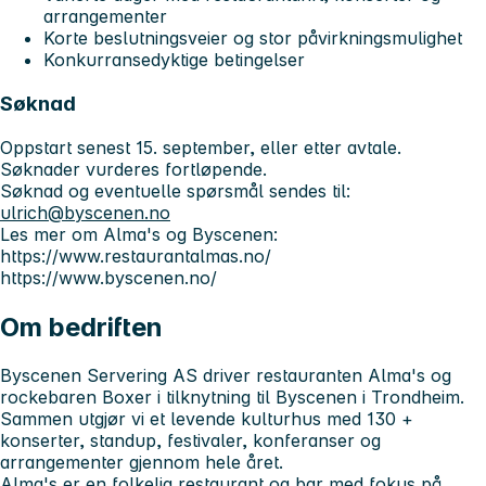
arrangementer
Korte beslutningsveier og stor påvirkningsmulighet
Konkurransedyktige betingelser
Søknad
Oppstart senest 15. september, eller etter avtale.
Søknader vurderes fortløpende.
Søknad og eventuelle spørsmål sendes til:
ulrich@byscenen.no
Les mer om Alma's og Byscenen:
https://www.restaurantalmas.no/
https://www.byscenen.no/
Om bedriften
Byscenen Servering AS driver restauranten Alma's og
rockebaren Boxer i tilknytning til Byscenen i Trondheim.
Sammen utgjør vi et levende kulturhus med 130 +
konserter, standup, festivaler, konferanser og
arrangementer gjennom hele året.
Alma's er en folkelig restaurant og bar med fokus på