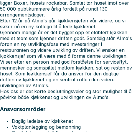
ligger Boxer, husets rockebar. Samlet tar huset imot over
50 000 publikummere årlig fordelt på rundt 130
arrangementsdager.
Etter 12 år på Alma's går kjøkkensjefen vår videre, og vi
søker nå en ny kollega til å lede kjøkkenet.
Gjennom mange år er det bygget opp et etablert kjøkken
med et team som kjenner driften godt. Samtidig står Alma's
foran en ny utviklingsfase med investeringer i
restauranten og videre utvikling av driften. Vi ønsker en
kjøkkensjef som vil være med å forme denne utviklingen.
Vi ser etter en person med god forståelse for serviceflyt,
mennesker og samspillet mellom kjøkken, sal og resten av
huset. Som kjøkkensjef får du ansvar for den daglige
driften av kjøkkenet og en sentral rolle i den videre
utviklingen av Alma's.
Hos oss er det korte beslutningsveier og stor mulighet til å
påvirke både kjøkkenet og utviklingen av Alma's.
Ansvarsområder
Daglig ledelse av kjøkkenet
Vaktplanlegging og bemanning