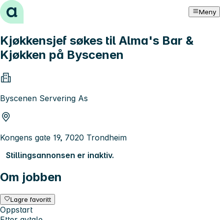
Hopp til innhold
Meny
Kjøkkensjef søkes til Alma's Bar &
Kjøkken på Byscenen
Byscenen Servering As
Kongens gate 19, 7020 Trondheim
Stillingsannonsen er inaktiv.
Om jobben
Lagre favoritt
Oppstart
Etter avtale