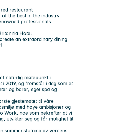
rred restaurant
of the best in the industry
renowned professionals
Britannia Hotel
create an extraordinary dining
!
et naturlig møtepunkt i
t i 2019, og fremstår i dag som et
ter og barer, eget spa og
ørste gjestemøtet til våre
eidsmiljø med høye ambisjoner og
 to Work, noe som bekrefter at vi
, utvikler seg og får mulighet til
 en sammenslutning av verdens