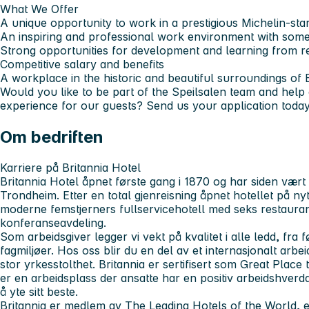
What We Offer
A unique opportunity to work in a prestigious Michelin-sta
An inspiring and professional work environment with some 
Strong opportunities for development and learning from 
Competitive salary and benefits
A workplace in the historic and beautiful surroundings of 
Would you like to be part of the Speilsalen team and help 
experience for our guests? Send us your application today
Om bedriften
Karriere på Britannia Hotel
Britannia Hotel åpnet første gang i 1870 og har siden vært 
Trondheim. Etter en total gjenreisning åpnet hotellet på nyt
moderne femstjerners fullservicehotell med seks restauran
konferanseavdeling.
Som arbeidsgiver legger vi vekt på kvalitet i alle ledd, fra f
fagmiljøer. Hos oss blir du en del av et internasjonalt arb
stor yrkesstolthet. Britannia er sertifisert som Great Place
er en arbeidsplass der ansatte har en positiv arbeidshverdag
å yte sitt beste.
Britannia er medlem av The Leading Hotels of the World,