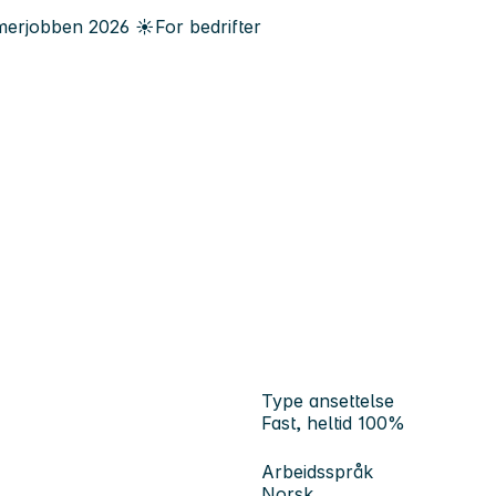
erjobben
2026
☀️
For bedrifter
Type ansettelse
Fast, heltid 100%
Arbeidsspråk
Norsk