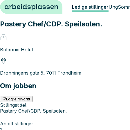
Hopp til innhold
Ledige stillinger
Ung
Somm
Pastery Chef/CDP. Speilsalen.
Britannia Hotel
Dronningens gate 5, 7011 Trondheim
Om jobben
Lagre favoritt
Stillingstittel
Pastery Chef/CDP. Speilsalen.
Antall stillinger
1