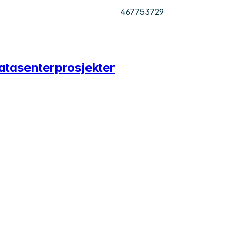
467753729
datasenterprosjekter