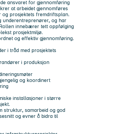
ede ansvaret for gjennomføring
ikrer at arbeidet gjennomføres
er og prosjektets fremdriftsplan.
og underentreprenører, og har
. Rollen innebærer tett oppfølging
lekst prosjektmiljø.
ordnet og effektiv gjennomføring.
r i tråd med prosjektets
randører i produksjon
dineringsmøter
gjengelig og koordinert
ring
ske installasjoner i større
jekt.
m struktur, samarbeid og god
snitt og evner å bidra til