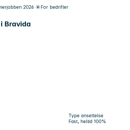
erjobben
2026
☀️
For bedrifter
i Bravida
Type ansettelse
Fast, heltid 100%