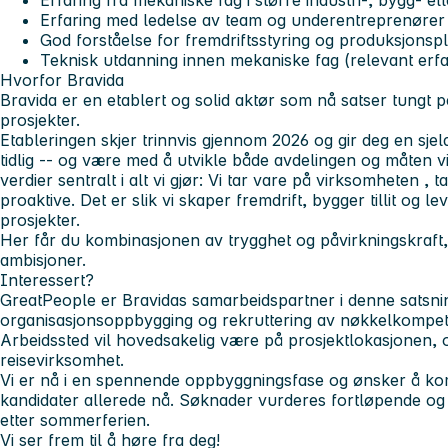
Erfaring fra mekaniske fag i større industri-, bygg- el
Erfaring med ledelse av team og underentreprenører
God forståelse for fremdriftsstyring og produksjonsp
Teknisk utdanning innen mekaniske fag (relevant er
Hvorfor Bravida
Bravida er en etablert og solid aktør som nå satser tungt 
prosjekter.
Etableringen skjer trinnvis gjennom 2026 og gir deg en sje
tidlig -- og være med å utvikle både avdelingen og måten vi
verdier sentralt i alt vi gjør: Vi
tar vare på virksomheten
,
t
proaktive
. Det er slik vi skaper fremdrift, bygger tillit og 
prosjekter.
Her får du kombinasjonen av trygghet og påvirkningskraft, 
ambisjoner.
Interessert?
GreatPeople er Bravidas samarbeidspartner i denne satsni
organisasjonsoppbygging og rekruttering av nøkkelkompe
Arbeidssted vil hovedsakelig være på prosjektlokasjonen,
reisevirksomhet.
Vi er nå i en spennende oppbyggningsfase og ønsker å ko
kandidater allerede nå. Søknader vurderes fortløpende og i
etter sommerferien.
Vi ser frem til å høre fra deg!