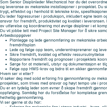
Som Senior Disiplinleder Mechanical har du det overordn
og leveranse av mekaniske installasjoner i prosjektet. Du s
trygt, effektivt og i henhold til tekniske krav, spesifikasjon
Du leder fagressurser i produksjon, inkludert egne team 
ansvar for fremdrift, produktivitet og kvalitet i leveransen
av utførelse og koordinering mot øvrige disipliner i et komp
Du vil jobbe tett med Project Site Manager for å sikre sam
Arbeidsoppgaver
Planlegge og lede gjennomføring av mekaniske arbeide
fremdriftsplan
Lede og følge opp team, underentreprenører og leve
Sikre fremdrift, kvalitet og effektiv ressursutnyttelse
Rapportere fremdrift og prognoser i prosjektets koor
Sørge for at materiell, utstyr og dokumentasjon er til
Følge opp HMS-krav og bidra til en sikker gjennomfø
Hvem ser vi etter?
Vi søker deg med solid erfaring fra gjennomføring av mekani
prosjekter, som trives med ansvar og høyt tempo ute i pros
Du er en tydelig leder som evner å skape fremdrift gjenno
oppfølging. Samtidig har du forståelse for komplekse grense
helhetlig gjennomføring.
Vi ser gjerne at du har: