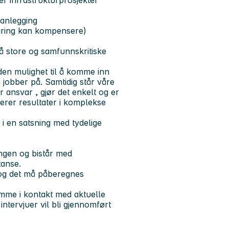
ler infrastrukturprosjekter
lanlegging
faring kan kompensere)
på store og samfunnskritiske
lden mulighet til å komme inn
 jobber på. Samtidig står våre
ar ansvar
,
gjør det enkelt
og
er
leverer resultater i komplekse
i en satsning med tydelige
ngen og bistår med
tanse.
 og det må påberegnes
mme i kontakt med aktuelle
ntervjuer vil bli gjennomført