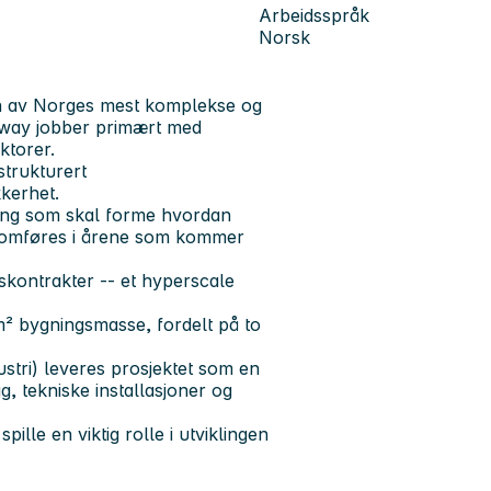
Arbeidsspråk
Norsk
en av Norges mest komplekse og
rway
jobber primært med
ktorer.
strukturert
kkerhet.
ning som skal forme hvordan
nnomføres i årene som kommer
nskontrakter -- et hyperscale
m² bygningsmasse, fordelt på to
stri) leveres prosjektet som en
, tekniske installasjoner og
spille en viktig rolle i utviklingen