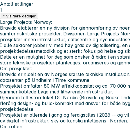
Antall stillinger
1
Vis flere detaljer
Large Projects Norway:
Bravida etablerer en ny divisjon for gjennomføring av no
samfunnskritiske prosjekter. Divisjonen
Large Projects No
prosjekter innen infrastruktur, datasentre og nye industrise
I alle sektorer jobber vi med høy grad av digitalisering, en 
prosjektledelsesmetodikk og et sterkt fokus på helse og si
Dette er en mulighet for deg som ønsker å bidra i en sats
store tekniske prosjekter planlegges, organiseres og gje
Om prosjektet:
Bravida er tildelt en av Norges største tekniske installasjo
datasenter på Undheim i Time kommune.
Prosjektet omfatter 80 MW effektkapasitet og ca. 70 000 
sammenkoblede bygg med tilhørende infrastruktur.
Gjennom fellesforetaket DC Nordic (Bravida og Backe Indu
flerårig design- og build-kontrakt med ansvar for både bygg
prosjektledelse.
Prosjektet er allerede i gang og ferdigstilles i 2028 -- og vil 
av digital infrastruktur, sky og kunstig intelligens i Norden.
Om rollen