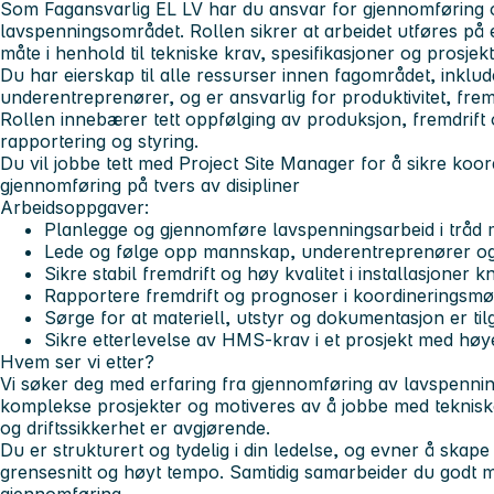
Som Fagansvarlig EL LV har du ansvar for gjennomføring o
lavspenningsområdet. Rollen sikrer at arbeidet utføres på e
måte i henhold til tekniske krav, spesifikasjoner og prosjek
Du har eierskap til alle ressurser innen fagområdet, inkl
underentreprenører, og er ansvarlig for produktivitet, fremd
Rollen innebærer tett oppfølging av produksjon, fremdrift
rapportering og styring.
Du vil jobbe tett med Project Site Manager for å sikre koo
gjennomføring på tvers av disipliner
Arbeidsoppgaver:
Planlegge og gjennomføre lavspenningsarbeid i tråd m
Lede og følge opp mannskap, underentreprenører og
Sikre stabil fremdrift og høy kvalitet i installasjoner kny
Rapportere fremdrift og prognoser i koordineringsmø
Sørge for at materiell, utstyr og dokumentasjon er til
Sikre etterlevelse av HMS-krav i et prosjekt med høy
Hvem ser vi etter?
Vi søker deg med erfaring fra gjennomføring av lavspenning
komplekse prosjekter og motiveres av å jobbe med tekniske 
og driftssikkerhet er avgjørende.
Du er strukturert og tydelig i din ledelse, og evner å skape
grensesnitt og høyt tempo. Samtidig samarbeider du godt me