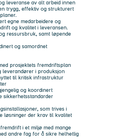
g leveranse av alt arbeid innen
n trygg, effektiv og strukturert
tplaner.
udert egne medarbeidere og
rift og kvalitet i leveransen.
 og ressursbruk, samt løpende
rdinert og samordnet
ed prosjektets fremdriftsplan
 leverandører i produksjon
ttet til kritisk infrastruktur
ter
gjengelig og koordinert
e sikkerhetsstandarder
sinstallasjoner, som trives i
løsninger der krav til kvalitet
 fremdrift i et miljø med mange
d andre fag for å sikre helhetlig