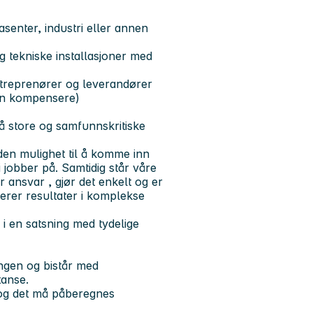
asenter, industri eller annen
g tekniske installasjoner med
ntreprenører og leverandører
kan kompensere)
på store og samfunnskritiske
lden mulighet til å komme inn
 jobber på. Samtidig står våre
ar ansvar
,
gjør det enkelt
og
er
leverer resultater i komplekse
i en satsning med tydelige
ngen og bistår med
tanse.
 og det må påberegnes