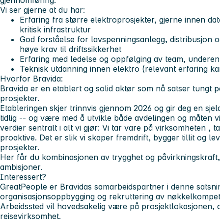
gjennomføring.
Vi ser gjerne at du har:
Erfaring fra større elektroprosjekter, gjerne innen dat
kritisk infrastruktur
God forståelse for lavspenningsanlegg, distribusjon o
høye krav til driftssikkerhet
Erfaring med ledelse og oppfølging av team, undere
Teknisk utdanning innen elektro (relevant erfaring 
Hvorfor Bravida:
Bravida er en etablert og solid aktør som nå satser tungt 
prosjekter.
Etableringen skjer trinnvis gjennom 2026 og gir deg en sje
tidlig -- og være med å utvikle både avdelingen og måten vi
verdier sentralt i alt vi gjør: Vi
tar vare på virksomheten
,
t
proaktive
. Det er slik vi skaper fremdrift, bygger tillit og 
prosjekter.
Her får du kombinasjonen av trygghet og påvirkningskraft, 
ambisjoner.
Interessert?
GreatPeople er Bravidas samarbeidspartner i denne satsni
organisasjonsoppbygging og rekruttering av nøkkelkompe
Arbeidssted vil hovedsakelig være på prosjektlokasjonen,
reisevirksomhet.