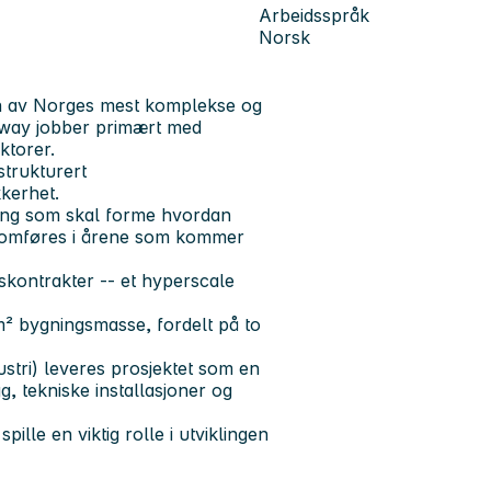
Arbeidsspråk
Norsk
en av Norges mest komplekse og
rway
jobber primært med
ktorer.
strukturert
kkerhet.
ning som skal forme hvordan
nnomføres i årene som kommer
nskontrakter -- et hyperscale
m² bygningsmasse, fordelt på to
stri) leveres prosjektet som en
, tekniske installasjoner og
spille en viktig rolle i utviklingen