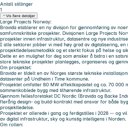
Antall stillinger
1
Vis flere detaljer
Large Projects Norway:
Bravida etablerer en ny divisjon for gjennomføring av no
samfunnskritiske prosjekter. Divisjonen
Large Projects No
prosjekter innen infrastruktur, datasentre og nye industrise
I alle sektorer jobber vi med høy grad av digitalisering, en 
prosjektledelsesmetodikk og et sterkt fokus på helse og si
Dette er en mulighet for deg som ønsker å bidra i en sats
store tekniske prosjekter planlegges, organiseres og gje
Om prosjektet:
Bravida er tildelt en av Norges største tekniske installasjo
datasenter på Undheim i Time kommune.
Prosjektet omfatter 80 MW effektkapasitet og ca. 70 000 
sammenkoblede bygg med tilhørende infrastruktur.
Gjennom fellesforetaket DC Nordic (Bravida og Backe Indu
flerårig design- og build-kontrakt med ansvar for både bygg
prosjektledelse.
Prosjektet er allerede i gang og ferdigstilles i 2028 -- og vil 
av digital infrastruktur, sky og kunstig intelligens i Norden.
Om rollen: