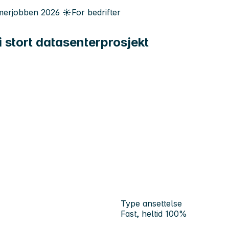
erjobben
2026
☀️
For bedrifter
i stort datasenterprosjekt
Type ansettelse
Fast, heltid 100%