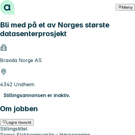
Hopp til innhold
Meny
Bli med på et av Norges største
datasenterprosjekt
Bravida Norge AS
4342 Undheim
Stillingsannonsen er inaktiv.
Om jobben
Lagre favoritt
Stillingstittel
Senior Elektroansvarlig – Høyspenning