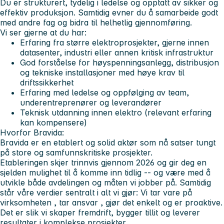
Du er strukturert, tydelig i ledelse og opptatt av sikker og
effektiv produksjon. Samtidig evner du å samarbeide godt
med andre fag og bidra til helhetlig gjennomføring.
Vi ser gjerne at du har:
Erfaring fra større elektroprosjekter, gjerne innen
datasenter, industri eller annen kritisk infrastruktur
God forståelse for høyspenningsanlegg, distribusjon
og tekniske installasjoner med høye krav til
driftssikkerhet
Erfaring med ledelse og oppfølging av team,
underentreprenører og leverandører
Teknisk utdanning innen elektro (relevant erfaring
kan kompensere)
Hvorfor Bravida:
Bravida er en etablert og solid aktør som nå satser tungt
på store og samfunnskritiske prosjekter.
Etableringen skjer trinnvis gjennom 2026 og gir deg en
sjelden mulighet til å komme inn tidlig -- og være med å
utvikle både avdelingen og måten vi jobber på. Samtidig
står våre verdier sentralt i alt vi gjør: Vi
tar vare på
virksomheten
,
tar ansvar
,
gjør det enkelt
og
er proaktive
.
Det er slik vi skaper fremdrift, bygger tillit og leverer
resultater i komplekse prosjekter.