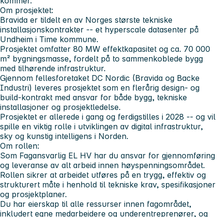
kommer.
Om prosjektet:
Bravida er tildelt en av Norges største tekniske
installasjonskontrakter -- et hyperscale datasenter på
Undheim i Time kommune.
Prosjektet omfatter 80 MW effektkapasitet og ca. 70 000
m² bygningsmasse, fordelt på to sammenkoblede bygg
med tilhørende infrastruktur.
Gjennom fellesforetaket DC Nordic (Bravida og Backe
Industri) leveres prosjektet som en flerårig design- og
build-kontrakt med ansvar for både bygg, tekniske
installasjoner og prosjektledelse.
Prosjektet er allerede i gang og ferdigstilles i 2028 -- og vil
spille en viktig rolle i utviklingen av digital infrastruktur,
sky og kunstig intelligens i Norden.
Om rollen:
Som Fagansvarlig EL HV har du ansvar for gjennomføring
og leveranse av alt arbeid innen høyspenningsområdet.
Rollen sikrer at arbeidet utføres på en trygg, effektiv og
strukturert måte i henhold til tekniske krav, spesifikasjoner
og prosjektplaner.
Du har eierskap til alle ressurser innen fagområdet,
inkludert egne medarbeidere og underentreprenører, og