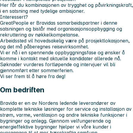
Her får du kombinasjonen av trygghet og påvirkningskraft,
i en satsning med tydelige ambisjoner.
Interessert?
GreatPeople er Bravidas samarbeidspartner i denne
satsningen og bistår med organisasjonsoppbygging og
rekruttering av nøkkelkompetanse.
Arbeidssted vil hovedsakelig være på prosjektlokasjonen,
og det må påberegnes reisevirksomhet.
Vi er nå i en spennende oppbyggningsfase og ønsker å
komme i kontakt med aktuelle kandidater allerede nå.
Søknader vurderes fortløpende og intervjuer vil bli
gjennomført etter sommerferien.
Vi ser frem til å høre fra deg!
Om bedriften
Bravida er en av Nordens ledende leverandører av
komplette tekniske løsninger for service og installasjon av
strøm, varme, ventilasjon og andre tekniske funksjoner i
bygninger og anlegg. Gjennom velfungerende og
energieffektive bygninger hjelper vi våre kunder i
overgangen til et mer bærekraftig samfunn.