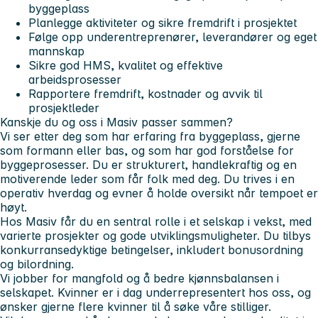
byggeplass
Planlegge aktiviteter og sikre fremdrift i prosjektet
Følge opp underentreprenører, leverandører og eget
mannskap
Sikre god HMS, kvalitet og effektive
arbeidsprosesser
Rapportere fremdrift, kostnader og avvik til
prosjektleder
Kanskje du og oss i Masiv passer sammen?
Vi ser etter deg som har erfaring fra byggeplass, gjerne
som formann eller bas, og som har god forståelse for
byggeprosesser. Du er strukturert, handlekraftig og en
motiverende leder som får folk med deg. Du trives i en
operativ hverdag og evner å holde oversikt når tempoet er
høyt.
Hos Masiv får du en sentral rolle i et selskap i vekst, med
varierte prosjekter og gode utviklingsmuligheter. Du tilbys
konkurransedyktige betingelser, inkludert bonusordning
og bilordning.
Vi jobber for mangfold og å bedre kjønnsbalansen i
selskapet. Kvinner er i dag underrepresentert hos oss, og
ønsker gjerne flere kvinner til å søke våre stilliger.