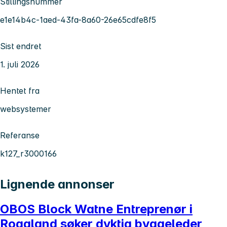
Stillingsnummer
e1e14b4c-1aed-43fa-8a60-26e65cdfe8f5
Sist endret
1. juli 2026
Hentet fra
websystemer
Referanse
k127_r3000166
Lignende annonser
OBOS Block Watne Entreprenør i
Rogaland søker dyktig byggeleder